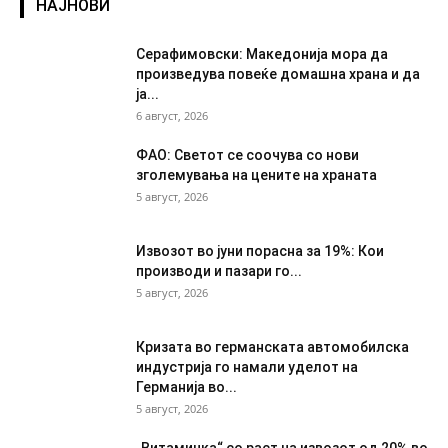
НАЈНОВИ
Серафимовски: Македонија мора да
произведува повеќе домашна храна и да
ја...
6 август, 2026
ФАО: Светот се соочува со нови
зголемувања на цените на храната
5 август, 2026
Извозот во јуни порасна за 19%: Кои
производи и пазари го...
5 август, 2026
Кризата во германската автомобилска
индустрија го намали уделот на
Германија во...
5 август, 2026
„Витаминка“ со раст на извозот од 20% во