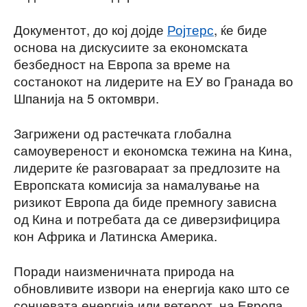
Документот, до кој дојде
Ројтерс
, ќе биде
основа на дискусиите за економската
безбедност на Европа за време на
состанокот на лидерите на ЕУ во Гранада во
Шпанија на 5 октомври.
Загрижени од растечката глобална
самоувереност и економска тежина на Кина,
лидерите ќе разговараат за предлозите на
Европската комисија за намалување на
ризикот Европа да биде премногу зависна
од Кина и потребата да се диверзифицира
кон Африка и Латинска Америка.
Поради наизменичната природа на
обновливите извори на енергија како што се
сончевата енергија или ветерот, на Европа