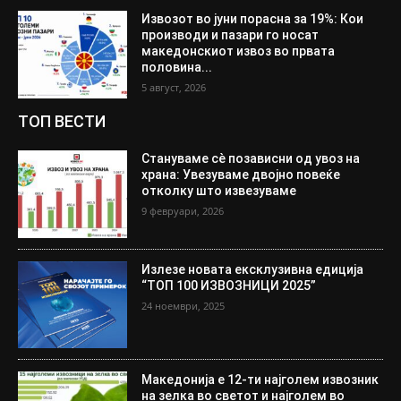
Извозот во јуни порасна за 19%: Кои
производи и пазари го носат
македонскиот извоз во првата
половина...
5 август, 2026
ТОП ВЕСТИ
Стануваме сè позависни од увоз на
храна: Увезуваме двојно повеќе
отколку што извезуваме
9 февруари, 2026
Излезе новата ексклузивна едиција
“ТОП 100 ИЗВОЗНИЦИ 2025”
24 ноември, 2025
Македонија е 12-ти најголем извозник
на зелка во светот и најголем во