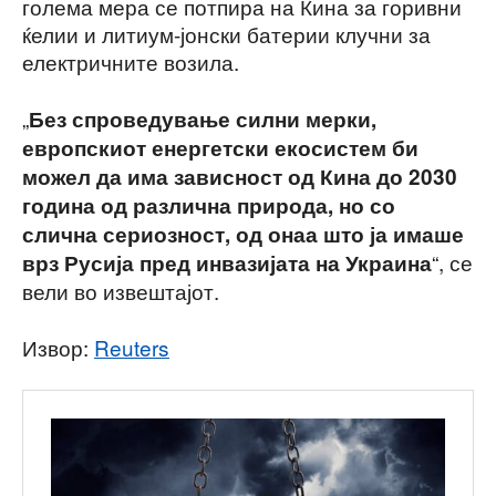
голема мера се потпира на Кина за горивни
ќелии и литиум-јонски батерии клучни за
електричните возила.
„
Без спроведување силни мерки,
европскиот енергетски екосистем би
можел да има зависност од Кина до 2030
година од различна природа, но со
слична сериозност, од онаа што ја имаше
“, се
врз Русија пред инвазијата на Украина
вели во извештајот.
Извор:
Reuters