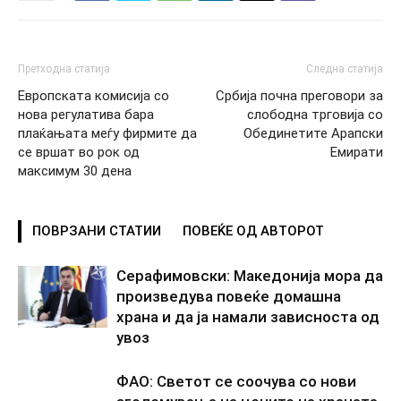
Претходна статија
Следна статија
Европската комисија со
Србија почна преговори за
нова регулатива бара
слободна трговија со
плаќањата меѓу фирмите да
Обединетите Арапски
се вршат во рок од
Емирати
максимум 30 дена
ПОВРЗАНИ СТАТИИ
ПОВЕЌЕ ОД АВТОРОТ
Серафимовски: Македонија мора да
произведува повеќе домашна
храна и да ја намали зависноста од
увоз
ФАО: Светот се соочува со нови