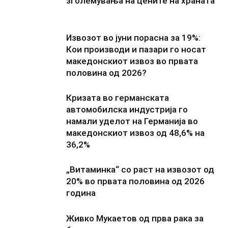
зголемувања на цените на храната
Извозот во јуни порасна за 19%:
Кои производи и пазари го носат
македонскиот извоз во првата
половина од 2026?
Кризата во германската
автомобилска индустрија го
намали уделот на Германија во
македонскиот извоз од 48,6% на
36,2%
„Витаминка“ со раст на извозот од
20% во првата половина од 2026
година
Живко Мукаетов од прва рака за