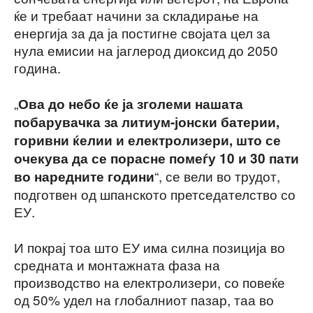
ќе и требаат начини за складирање на
енергија за да ја постигне својата цел за
нула емисии на јаглерод диоксид до 2050
година.
„
Ова до небо ќе ја зголеми нашата
побарувачка за литиум-јонски батерии,
горивни ќелии и електролизери, што се
очекува да се порасне помеѓу 10 и 30 пати
“, се вели во трудот,
во наредните години
подготвен од шпанското претседателство со
ЕУ.
И покрај тоа што ЕУ има силна позиција во
средната и монтажната фаза на
производство на електролизери, со повеќе
од 50% удел на глобалниот пазар, таа во