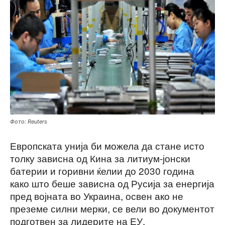
Фото: Reuters
Европската унија би можела да стане исто
толку зависна од Кина за литиум-јонски
батерии и горивни ќелии до 2030 година
како што беше зависна од Русија за енергија
пред војната во Украина, освен ако не
преземе силни мерки, се вели во документот
подготвен за лидерите на ЕУ.