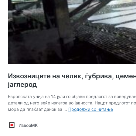
Извозниците на челик, ѓубрива, цемен
јаглерод
Европската унија на 14 јули го објави предлогот за воведу
детали од него веќе излегоа во јавноста. Нацрт предлогот п
Извозници
мора да плаќаат данок за …
Продолжи со читање
на
челик,
ИзвозМК
ѓубрива,
цемент