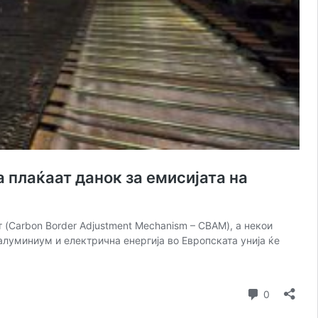
а плаќаат данок за емисијата на
 (Carbon Border Adjustment Mechanism – CBAM), а некои
 алуминиум и електрична енергија во Европската унија ќе
Коментар
0