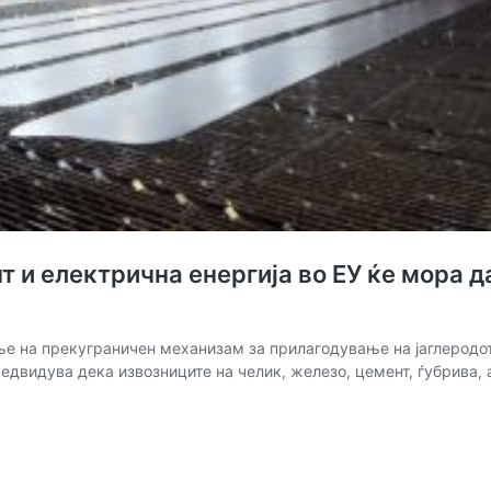
т и електрична енергија во ЕУ ќе мора д
вање на прекуграничен механизам за прилагодување на јаглеродот
редвидува дека извозниците на челик, железо, цемент, ѓубрива,
те