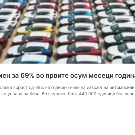
мен за 69% во првите осум месеци годи
ележа пораст од 69% на годишно ниво на извозот на автомобили 
ка управа на Кина. Во вкупниот број, 440.000 единици беа испор
и