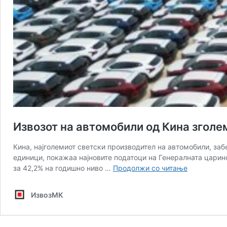
Извозот на автомобили од Кина зголе
Кина, најголемиот светски производител на автомобили, заб
единици, покажаа најновите податоци на Генералната царинс
Извозот
за 42,2% на годишно ниво …
Продолжи со читање
на
автомобил
ИзвозМК
од
Кина
зголемен