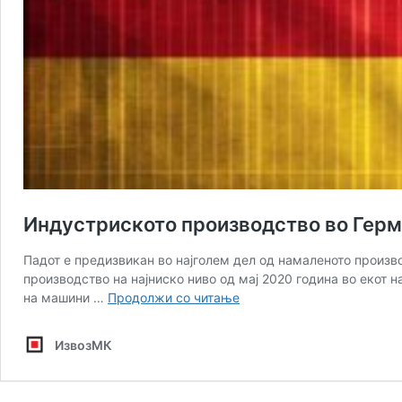
Индустриското производство во Герма
Падот е предизвикан во најголем дел од намаленото произво
производство на најниско ниво од мај 2020 година во екот н
Индустриското
на машини …
Продолжи со читање
производство
во
ИзвозМК
Германија
се
намали