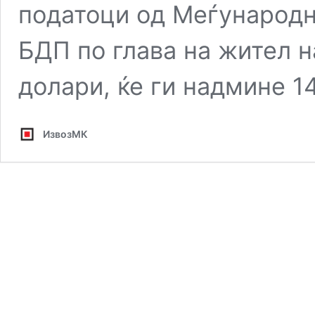
податоци од Меѓународн
БДП по глава на жител н
долари, ќе ги надмине 1
ИзвозМК