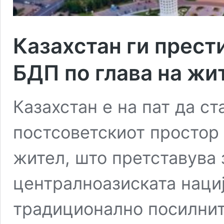
Казахстан ги прести
БДП по глава на жи
Казахстан е на пат да ст
постсоветскиот простор 
жител, што претставува 
централноазиската нација
традиционално посилнит