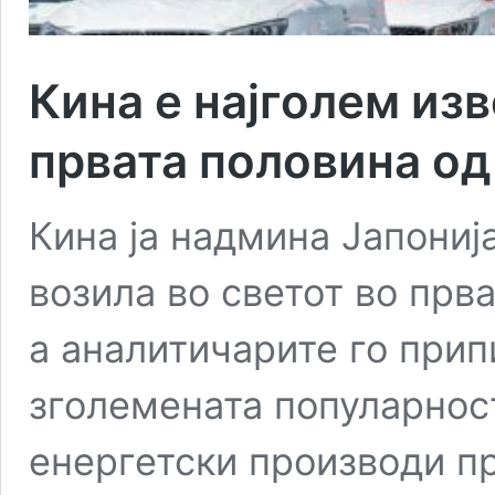
Кина e најголем из
првата половина од
Кина ја надмина Јапониј
возила во светот во прв
а аналитичарите го при
зголемената популарност
енергетски производи пр