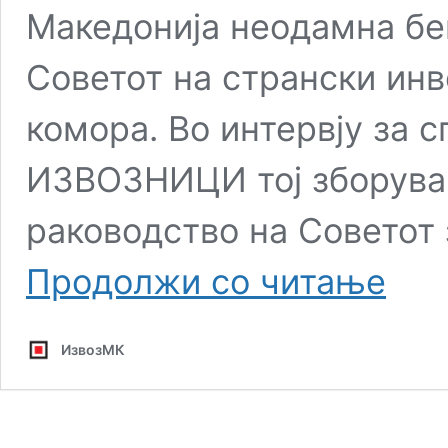
Македонија неодамна бе
Советот на странски ин
комора. Во интервју за 
ИЗВОЗНИЦИ тој зборува 
раководство на Советот
Мизо:
Продолжи со читање
Пред
Македон
стојат
ИзвозМК
сериозн
предизв
на
кои
мора