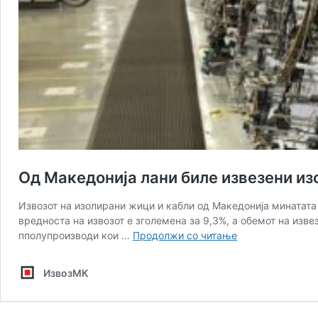
Од Македонија лани биле извезени из
Извозот на изолирани жици и кабли од Македонија минатата
вредноста на извозот е зголемена за 9,3%, а обемот на изв
Од
пполупроизводи кои …
Продолжи со читање
Македонија
лани
ИзвозМК
биле
извезени
изолирани