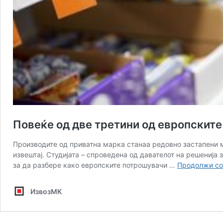
Повеќе од две третини од европскит
Производите од приватна марка станаа редовно застапени м
извештај. Студијата – спроведена од давателот на решенија
за да разбере како европските потрошувачи …
Продолжи со
ИзвозМК