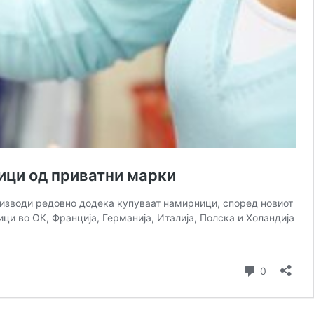
ици од приватни марки
оизводи редовно додека купуваат намирници, според новиот
ци во ОК, Франција, Германија, Италија, Полска и Холандија
Коментар
0