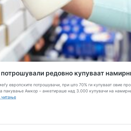
е потрошували редовно купуваат намирн
еѓу европските потрошувачи, при што 70% ги купуваат овие пр
 за пакување Амкор – анкетираше над 3.000 купувачи на намирни
Повеќе
 читање
од
две
третини
од
европските