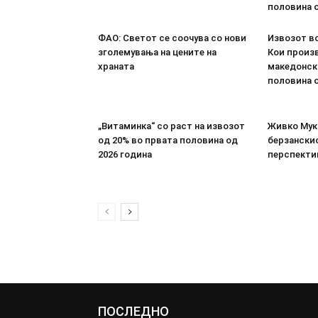
половина о
ФАО: Светот се соочува со нови
Извозот во
зголемувања на цените на
Кои произв
храната
македонск
половина о
„Витаминка“ со раст на извозот
Живко Мука
од 20% во првата половина од
берзанскио
2026 година
перспекти
ПОСЛЕДНО