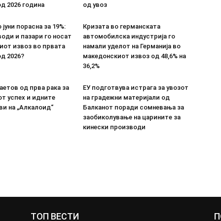
д 2026 година
од увоз
 јуни порасна за 19%:
Кризата во германската
оди и пазари го носат
автомобилска индустрија го
иот извоз во првата
намали уделот на Германија во
д 2026?
македонскиот извоз од 48,6% на
36,2%
етов од прва рака за
ЕУ подготвува истрага за увозот
т успех и идните
на градежни материјали од
ви на „Алкалоид“
Балканот поради сомневања за
заобиколување на царините за
кинески производи
ТОП ВЕСТИ
П