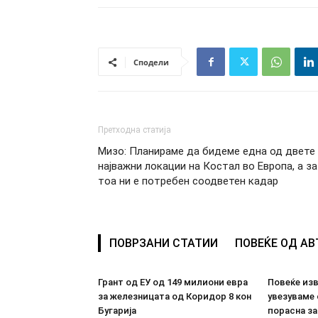
Сподели
Претходна статија
Мизо: Планираме да бидеме една од двете
најважни локации на Костал во Европа, а за
тоа ни е потребен соодветен кадар
ПОВРЗАНИ СТАТИИ
ПОВЕЌЕ ОД А
Грант од ЕУ од 149 милиони евра
Повеќе из
за железницата од Коридор 8 кон
увезуваме
Бугарија
порасна за