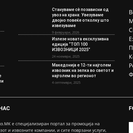
Стануваме сè позависни од
В
увоз на храна: Увезуваме
М
двојно повеќе отколку што
извезуваме
С
9 февруари, 2026
Е
Излезе новата ексклузивна
едиција “ТОП 100
П
ИЗВОЗНИЦИ 2025”
К
24 ноември, 2025
Р
Македонија е 12-ти најголем
извозник на зелка во светот и
Ф
е
најголем во регионот
ли
4 септември, 2025
 НАС
F
з.МК е специјализиран портал за промоција на
зот и извозните компании, и сите поврзани услуги,