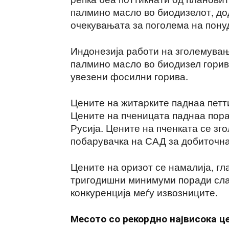
палмино масло во биодизелот, до
очекувањата за поголема на пону
Индонезија работи на зголемува
палмино масло во биодизел горив
увезени фосилни горива.
Цените на житарките паднаа петти
Цените на пченицата паднаа пора
Русија. Цените на пченката се зг
побарувачка на САД за добиточна
Цените на оризот се намалија, гл
тригодишни минимуми поради слаб
конкуренција меѓу извозниците.
Месото со рекордно највисока ц