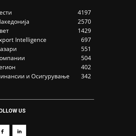
ести
4197
акедонија
2570
вет
1429
xport Intelligence
697
азари
551
омпании
504
егион
402
инансии и Осигурување
342
OLLOW US