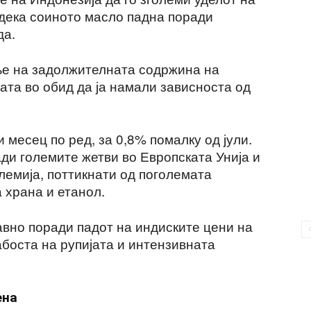
дека соиното масло падна поради
да.
ње на задолжителната содржина на
ата во обид да ја намали зависноста од
 месец по ред, за 0,8% помалку од јули.
ди големите жетви во Европската Унија и
олемија, поттикнати од поголемата
 храна и етанол.
авно поради падот на индиските цени на
оста на рупијата и интензивната
ена