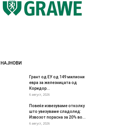
НАЈНОВИ
Грант од ЕУ од 149 милиони
евра за железницата од
Коридор...
6 август, 2026
Повеќе извезуваме отколку
што увезуваме сладолед:
Извозот порасна за 20% во...
6 август, 2026