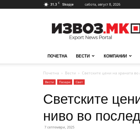
C
31.3
сабота, август 8, 2026
Skopje
ИзвозМК
ПОЧЕТНА
ВЕСТИ
КОМПАНИИ
Почетна
Вести
Светските цени на храната во а
Вести
Пазари
Свет
Светските цени
ниво во послед
7 септември, 2025