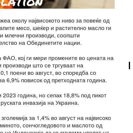
жеа околу највисокото ниво за повеќе од
капите месо, шеќер и растително масло ги
и млечни производи, соопшти
делство на Обединетите нации.
 ФАО, кој ги мери промените во цената на
 производи што се тргуваат на
,1 поени во август, во споредба со
 за 6,9% повисок од претходната година.
 2023 година, но сепак 18,8% под пикот
 руската инвазија на Украина.
зголемија за 1,4% во август на највисоко
лминото, сончогледовото и маслото од
е на Индонезија да го зголеми уделот на