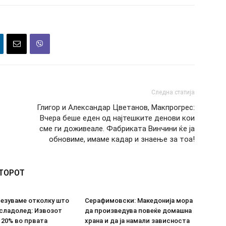
Следна статија
Глигор и Александар Цветанов, Макпрогрес:
Вчера беше еден од најтешките денови кои
сме ги доживеале. Фабриката Винчини ќе ја
обновиме, имаме кадар и знаење за тоа!
ВТОРОТ
везуваме отколку што
Серафимовски: Македонија мора
 сладолед: Извозот
да произведува повеќе домашна
 20% во првата
храна и да ја намали зависноста