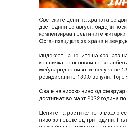
Светските цени на храната се дви
две години во август, бидејќи пос
компензираа поевтините житарки 
Организацијата за храна и земјо
Индексот на цените на храната на
кошничка со основни прехранбени
меѓународно ниво, изнесуваше 130
ревидираните 130,0 во јули. Тоj e
Ова е највисоко ниво од февруари
достигнат во март 2022 година по
Цените на растителното масло се 
ниво за повеќе од три години. Па
репка беа поттикнати од плановит