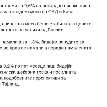
зголеми за 0,6% на рекордно високо ниво,
а за говедско месо во САД и Кина.
, свинското месо беше стабилно, а цените
лството на залихи од Бразил.
намалија за 1,3%, бидејќи понудите за
о во прав се намалија поради намалената
а 0,2% по пет месеци пад, бидејќи
азилска шеќерна трска и посилната
а подобрените перспективи за
 Тајланд.