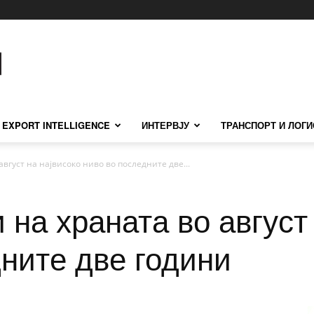
EXPORT INTELLIGENCE
ИНТЕРВЈУ
ТРАНСПОРТ И ЛОГИ
вгуст на највисоко ниво во последните две...
 на храната во август
ните две години