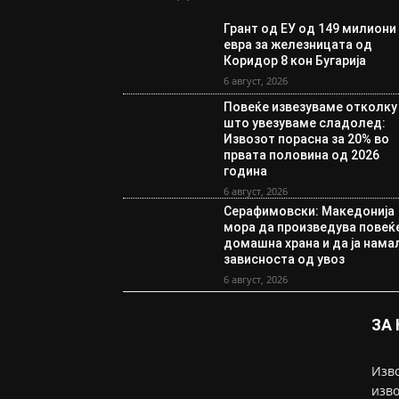
Грант од ЕУ од 149 милиони
евра за железницата од
Коридор 8 кон Бугарија
6 август, 2026
Повеќе извезуваме отколку
што увезуваме сладолед:
Извозот порасна за 20% во
првата половина од 2026
година
6 август, 2026
Серафимовски: Македонија
мора да произведува повеќ
домашна храна и да ја нама
зависноста од увоз
6 август, 2026
ЗА
Изво
изво