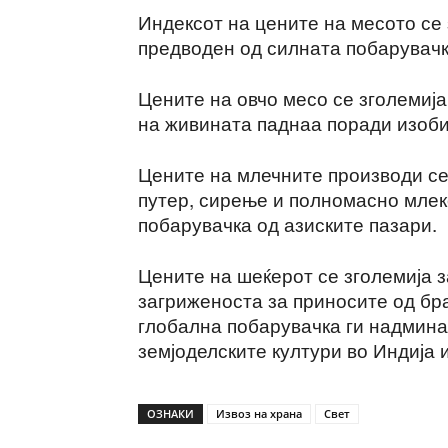
Индексот на цените на месото се 
предводен од силната побарувачк
Цените на овчо месо се зголемија
на живината паднаа поради изоби
Цените на млечните производи се 
путер, сирење и полномасно млек
побарувачка од азиските пазари.
Цените на шеќерот се зголемија з
загриженоста за приносите од бр
глобална побарувачка ги надмина
земјоделските култури во Индија и
ОЗНАКИ
Извоз на храна
Свет