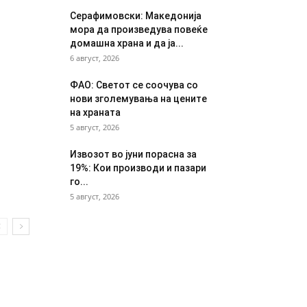
Серафимовски: Македонија
мора да произведува повеќе
домашна храна и да ја...
6 август, 2026
ФАО: Светот се соочува со
нови зголемувања на цените
на храната
5 август, 2026
Извозот во јуни порасна за
19%: Кои производи и пазари
го...
5 август, 2026