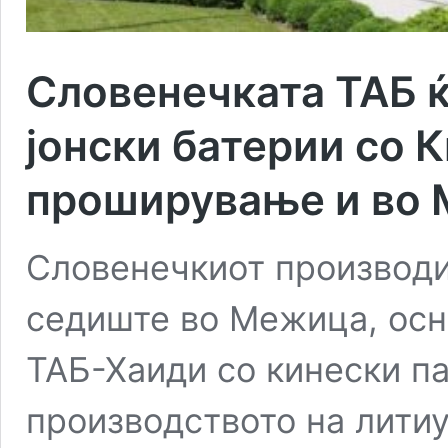
Словенечката ТАБ 
јонски батерии со 
проширување и во 
Словенечкиот производи
седиште во Межица, осн
ТАБ-Хаиди со кинески п
производството на лити