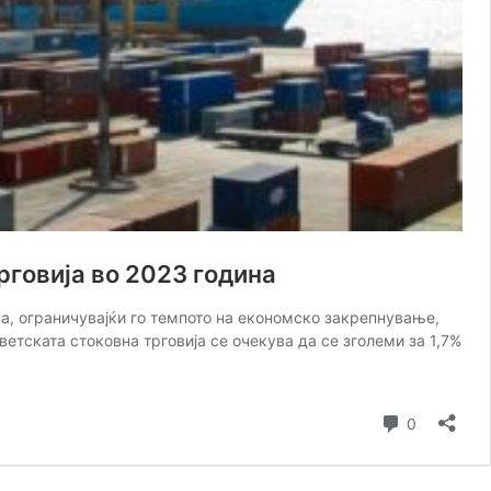
трговија во 2023 година
ина, ограничувајќи го темпото на економско закрепнување,
ветската стоковна трговија се очекува да се зголеми за 1,7%
Коментар
0