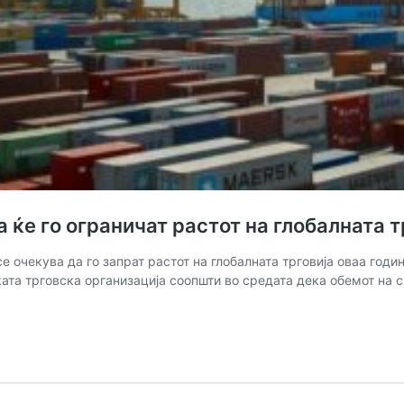
а ќе го ограничат растот на глобалната 
е очекува да го запрат растот на глобалната трговија оваа год
ката трговска организација соопшти во средата дека обемот на с