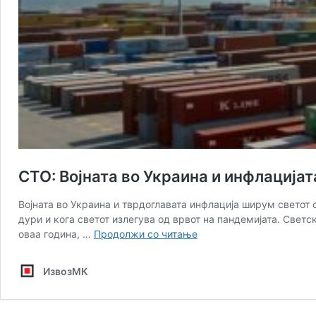
СТО: Војната во Украина и инфлацијат
Војната во Украина и тврдоглавата инфлација ширум светот с
дури и кога светот излегува од врвот на пандемијата. Светс
СТО:
оваа година, …
Продолжи со читање
Војната
во
ИзвозМК
Украина
и
инфлацијата