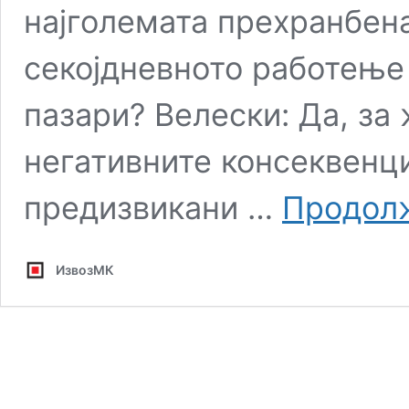
најголемата прехранбена
секојдневното работење 
пазари? Велески: Да, за 
негативните консеквенци
предизвикани …
Продол
ИзвозМК