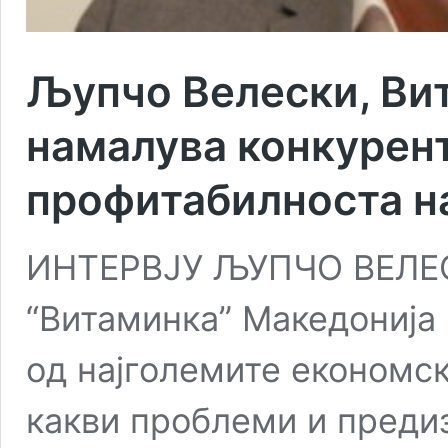
Љупчо Велески, Вит
намалува конкурен
профитабилноста н
ИНТЕРВЈУ ЉУПЧО ВЕЛЕСК
“Витаминка” Македонија 
од најголемите економск
какви проблеми и преди