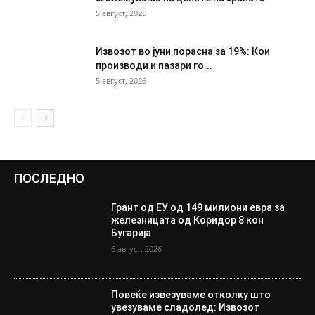
5 август, 2026
Извозот во јуни порасна за 19%: Кои
производи и пазари го...
5 август, 2026
ПОСЛЕДНО
Грант од ЕУ од 149 милиони евра за
железницата од Коридор 8 кон
Бугарија
6 август, 2026
Повеќе извезуваме отколку што
увезуваме сладолед: Извозот