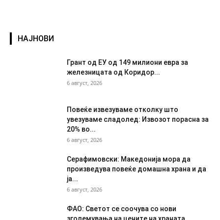
НАЈНОВИ
Грант од ЕУ од 149 милиони евра за
железницата од Коридор...
6 август, 2026
Повеќе извезуваме отколку што
увезуваме сладолед: Извозот порасна за
20% во...
6 август, 2026
Серафимовски: Македонија мора да
произведува повеќе домашна храна и да
ја...
6 август, 2026
ФАО: Светот се соочува со нови
зголемувања на цените на храната