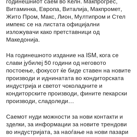
годинешниот саем во Келн. Макпрогрес,
Витаминка, Европа, Виталија, Макпромет,
Жито Пром, Макс, Лион, Мултипром и Стел
импекс се на листата официјални
изложувачи како претставници од
Македонија.
На годинешното издание на ISM, кога се
слави јубилеј 50 години од неговото
постоење, фокусот ќе биде ставен на новите
производи и иднинатата во кондиторската
индустрија и светот чоколадните и
кондиторските производи, фините пекарски
производи, сладоледи…
Саемот нуди можности за нови контакти и
зделки, за информации за новите трендови
во индустријата, за наоѓање на нови пазари