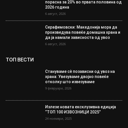
порасна за 20% во првата половина од
2026 година
6 август, 2026
Серафимовски: Македонија мора да
произведува повеќе домашна храна и
да ја намали зависноста од увоз
6 август, 2026
ТОП ВЕСТИ
Стануваме сè позависни од увоз на
храна: Увезуваме двојно повеќе
отколку што извезуваме
9 февруари, 2026
Излезе новата ексклузивна едиција
“ТОП 100 ИЗВОЗНИЦИ 2025”
24 ноември, 2025