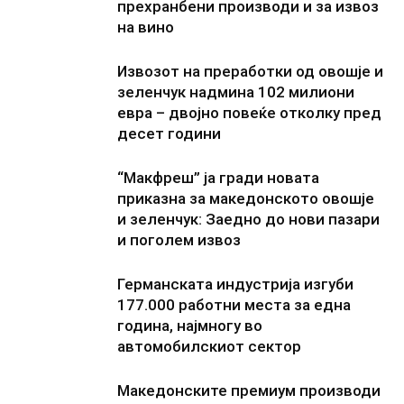
прехранбени производи и за извоз
на вино
Извозот на преработки од овошје и
зеленчук надмина 102 милиони
евра – двојно повеќе отколку пред
десет години
“Макфреш” ја гради новата
приказна за македонското овошје
и зеленчук: Заедно до нови пазари
и поголем извоз
Германската индустрија изгуби
177.000 работни места за една
година, најмногу во
автомобилскиот сектор
Македонските премиум производи