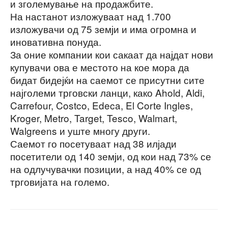
и зголемување на продажбите.
На настанот изложуваат над 1.700
изложувачи од 75 земји и има огромна и
иновативна понуда.
За оние компании кои сакаат да најдат нови
купувачи ова е местото на кое мора да
бидат бидејќи на саемот се присутни сите
најголеми трговски ланци, како Ahold, Aldi,
Carrefour, Costco, Edeca, El Corte Ingles,
Kroger, Metro, Target, Tesco, Walmart,
Walgreens и уште многу други.
Саемот го посетуваат над 38 илјади
посетители од 140 земји, од кои над 73% се
на одлучувачки позиции, а над 40% се од
трговијата на големо.