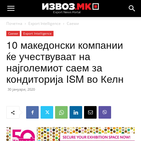
Почетна
Еxport Intelligence
Саеми
Саеми
Еxport Intelligence
10 македонски компании
ќе учествуваат на
најголемиот саем за
кондиторија ISM во Келн
30 јануари, 2020