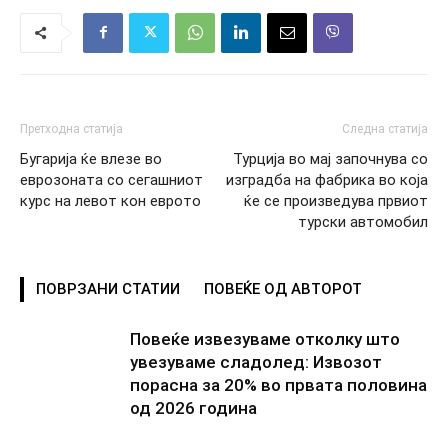
Претходна статија
Следна статија
Бугарија ќе влезе во
Турција во мај започнува со
еврозоната со сегашниот
изградба на фабрика во којa
курс на левот кон еврото
ќе се произведува првиот
турски автомобил
ПОВРЗАНИ СТАТИИ
ПОВЕЌЕ ОД АВТОРОТ
Повеќе извезуваме отколку што
увезуваме сладолед: Извозот
порасна за 20% во првата половина
од 2026 година