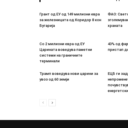
Грант од ЕУ од 149 милиони евра
ФАО: Свето
за железницата од Коридор 8 кон
зголемувањ
Бугарија
храната
Со 2 милиони евра од ЕУ
43% од фа
Царината воведува паметни
пристап д
системи на граничните
терминали
Трамп воведува нови царини за
ЕЦБ ги за
увоз од 60 земји
непроменет
почувству
енергетск