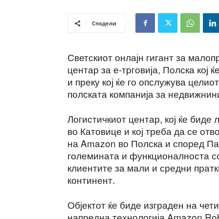
Сподели
Светскиот онлајн гигант за мало
центар за е-трговија, Полска кој 
и преку кој ќе го опслужува целио
полската компанија за недвижнин
Логистичкиот центар, кој ќе биде
во Катовице и кој треба да се отв
на Amazon во Полска и според Пан
големината и функционалноста со
клиентите за мали и средни пратки
континент.
Објектот ќе биде изграден на чет
напредна технологија Amazon Robo