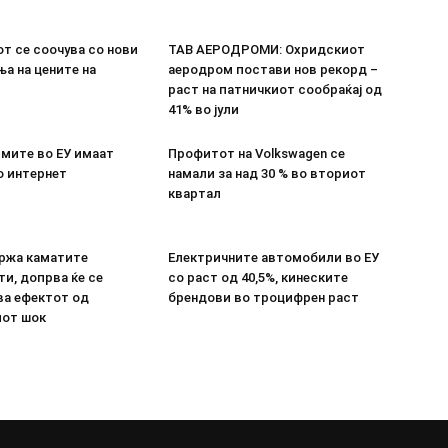
т се соочува со нови
ТАВ АЕРОДРОМИ: Охридскиот
а на цените на
аеродром постави нов рекорд –
раст на патничкиот сообраќај од
41% во јули
рмите во ЕУ имаат
Профитот на Volkswagen се
о интернет
намали за над 30 % во вториот
квартал
држа каматите
Електричните автомобили во ЕУ
и, допрва ќе се
со раст од 40,5%, кинеските
ва ефектот од
брендови во троцифрен раст
иот шок