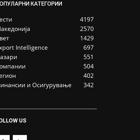
ОПУЛАРНИ КАТЕГОРИИ
ести
4197
акедонија
2570
вет
1429
xport Intelligence
697
азари
551
омпании
504
егион
402
инансии и Осигурување
342
OLLOW US