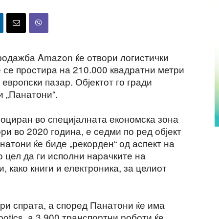
продажба Amazon ќе отвори логистички
ќе се простира на 210.000 квадратни метри
т европски пазар. Објектот го гради
и „Панатони“.
 лоциран во специјалната економска зона
ори во 2020 година, е седми по ред објект
атони ќе биде „рекорден“ од аспект на
 цел да ги исполни нарачките на
, како книги и електроника, за целиот
ири спрата, а според Панатони ќе има
tics, a 3.900 транспортни роботи ќе