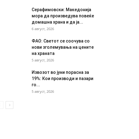
Серафимовски: Македонија
мора да произведува повеќе
домашна храна и да ја...
6 август, 2026
ФАО: Светот се соочува со
нови зголемувања на цените
на храната
5 август, 2026
Извозот во јуни порасна за
19%: Кои производи и пазари
го...
5 август, 2026