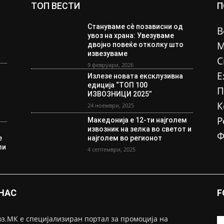
ТОП ВЕСТИ
П
Стануваме сè позависни од
В
увоз на храна: Увезуваме
М
двојно повеќе отколку што
извезуваме
С
9 февруари, 2026
Е
Излезе новата ексклузивна
едиција “ТОП 100
П
ИЗВОЗНИЦИ 2025”
К
24 ноември, 2025
Р
Македонија е 12-ти најголем
извозник на зелка во светот и
Ф
е
најголем во регионот
ли
4 септември, 2025
 НАС
F
з.МК е специјализиран портал за промоција на