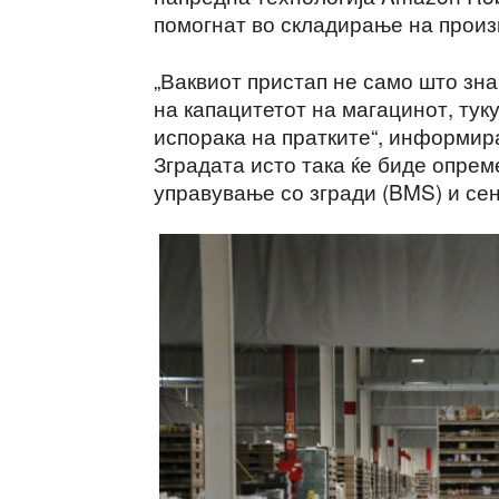
помогнат во складирање на произ
„Ваквиот пристап не само што зн
на капацитетот на магацинот, тук
испорака на пратките“, информир
Зградата исто така ќе биде опрем
управување со згради (BMS) и се