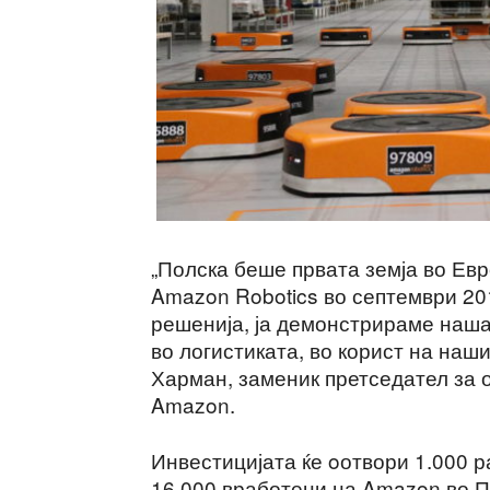
„Полска беше првата земја во Ев
Amazon Robotics во септември 20
решенија, ја демонстрираме наш
во логистиката, во корист на наш
Харман, заменик претседател за 
Amazon.
Инвестицијата ќе oотвори 1.000 р
16.000 вработени на Amazon во П