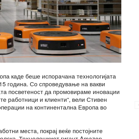
ропа каде беше испорачана технологијата
15 година. Со спроведување на вакви
ата посветеност да промовираме иновации
ите работници и клиенти“, вели Стивен
операции на континентална Европа во
аботни места, покрај веќе постојните
олска. Технолошкиот гигант Amazon