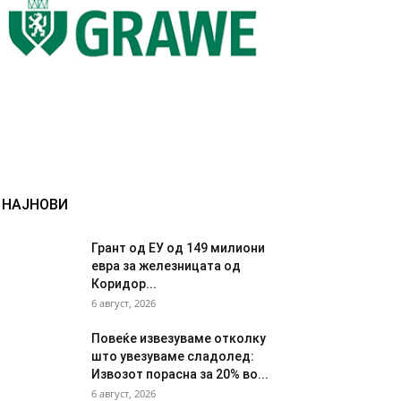
НАЈНОВИ
Грант од ЕУ од 149 милиони
евра за железницата од
Коридор...
6 август, 2026
Повеќе извезуваме отколку
што увезуваме сладолед:
Извозот порасна за 20% во...
6 август, 2026