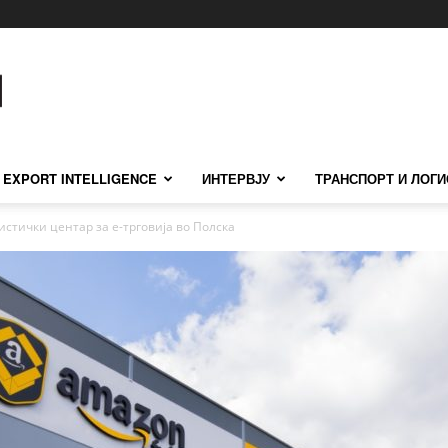
EXPORT INTELLIGENCE
ИНТЕРВЈУ
ТРАНСПОРТ И ЛОГИ
истички центар за е-трговија во Полска