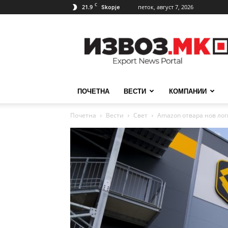
C
21.9
петок, август 7, 2026
Skopje
ИзвозМК
ПОЧЕТНА
ВЕСТИ
КОМПАНИИ
Почетна
Вести
Свет
Amazon отвара нов лог