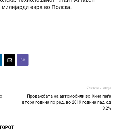
 милијарди евра во Полска.
Следна статија
во
Продажбата на автомобили во Кина паѓа
втора година по ред, во 2019 година пад од
8,2%
ВТОРОТ