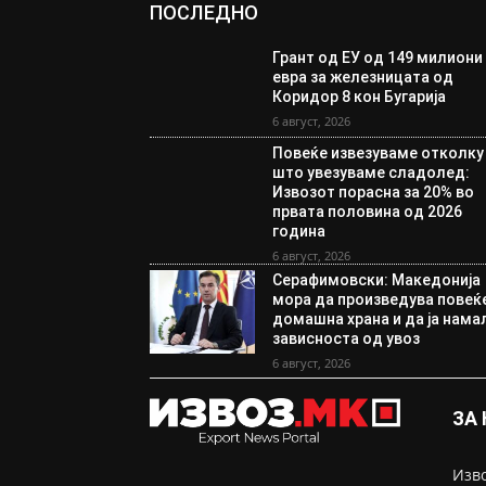
ПОСЛЕДНО
Грант од ЕУ од 149 милиони
евра за железницата од
Коридор 8 кон Бугарија
6 август, 2026
Повеќе извезуваме отколку
што увезуваме сладолед:
Извозот порасна за 20% во
првата половина од 2026
година
6 август, 2026
Серафимовски: Македонија
мора да произведува повеќ
домашна храна и да ја нама
зависноста од увоз
6 август, 2026
ЗА
Изво