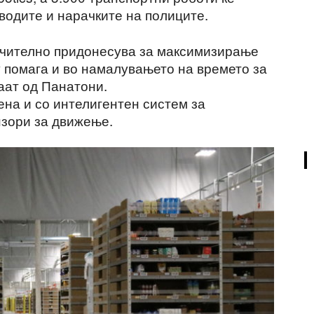
водите и нарачките на полиците.
ачително придонесува за максимизирање
у помага и во намалувањето на времето за
аат од Панатони.
ена и со интелигентен систем за
нзори за движење.