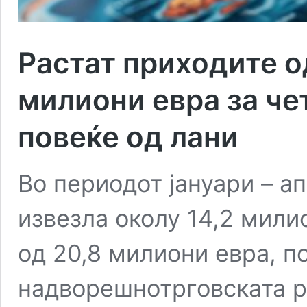
Растат приходите од
милиони евра за че
повеќе од лани
Во периодот јануари – а
извезла околу 14,2 мили
од 20,8 милиони евра, п
надворешнотрговската р