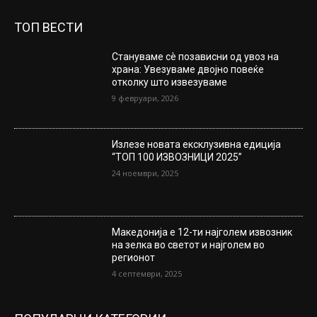
ТОП ВЕСТИ
Стануваме сè позависни од увоз на
храна: Увезуваме двојно повеќе
отколку што извезуваме
9 февруари, 2026
Излезе новата ексклузивна едиција
“ТОП 100 ИЗВОЗНИЦИ 2025”
24 ноември, 2025
Македонија е 12-ти најголем извозник
на зелка во светот и најголем во
регионот
4 септември, 2025