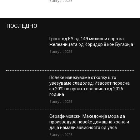
5 август, 2026
ПОСЛЕДНО
Грант од ЕУ од 149 милиони евра за
железницата од Коридор 8 кон Бугарија
6 август, 2026
Повеќе извезуваме отколку што
увезуваме сладолед: Извозот порасна
за 20% во првата половина од 2026
година
6 август, 2026
Серафимовски: Македонија мора да
произведува повеќе домашна храна и
да ја намали зависноста од увоз
6 август, 2026