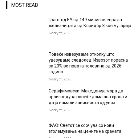
MOST READ
Грант од ЕУ од 149 милиони евра за
железницата од Коридор 8 кон Бугарија
6 август, 2026
Повеќе извезуваме отколку што
увезуваме сладолед: Извозот порасна
за 20% во првата половина од 2026
година
6 август, 2026
Серафимовски: Македонија мора да
произведува повеќе домашна храна и
да ја намали зависноста од увоз
6 август, 2026
ФАО: Светот се соочува со нови
зголемувања на цените на храната