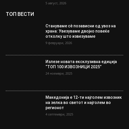
5 август, 2026
ТОП ВЕСТИ
Стануваме сè позависни од увоз на
храна: Увезуваме двојно повеќе
отколку што извезуваме
9 февруари, 2026
Излезе новата ексклузивна едиција
“ТОП 100 ИЗВОЗНИЦИ 2025”
24 ноември, 2025
Македонија е 12-ти најголем извозник
на зелка во светот и најголем во
регионот
4 септември, 2025