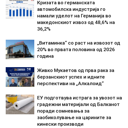
Кризата во германската
автомобилска индустрија го
намали уделот на Германија во
македонскиот извоз од 48,6% на
36,2%
„Витаминка“ со раст на извозот од
20% во првата половина од 2026
година
Живко Мукаетов од прва рака за
берзанскиот успех и идните
перспективи на „Алкалоид“
ЕУ подготвува истрага за увозот на
градежни материјали од Балканот
поради сомневања за
заобиколување на царините за
кинески производи