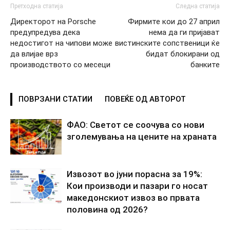
Претходна статија
Следна статија
Директорот на Porsche
Фирмите кои до 27 април
предупредува дека
нема да ги пријават
недостигот на чипови може
вистинските сопственици ќе
да влијае врз
бидат блокирани од
производството со месеци
банките
ПОВРЗАНИ СТАТИИ
ПОВЕЌЕ ОД АВТОРОТ
ФАО: Светот се соочува со нови
зголемувања на цените на храната
Извозот во јуни порасна за 19%:
Кои производи и пазари го носат
македонскиот извоз во првата
половина од 2026?