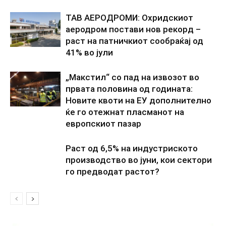
ТАВ АЕРОДРОМИ: Охридскиот
аеродром постави нов рекорд –
раст на патничкиот сообраќај од
41% во јули
„Макстил“ со пад на извозот во
првата половина од годината:
Новите квоти на ЕУ дополнително
ќе го отежнат пласманот на
европскиот пазар
Раст од 6,5% на индустриското
производство во јуни, кои сектори
го предводат растот?