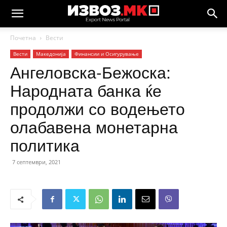
Почетна
Вести
Вести
Македонија
Финансии и Осигурување
Ангеловска-Бежоска:
Народната банка ќе
продолжи со водењето
олабавена монетарна
политика
7 септември, 2021