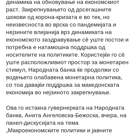
динамика на обновување на економскиот
раст. Закрепнувањето од досегашните
шокови од корона-кризата е во тек, но
неизвесноста во врска со пандемијата и
нејзините влијанија врз динамиката на
економското заздравување сѐ уште постои и
потребна е натамошна поддршка од
носителите на политиките. Користејќи го сѐ
уште расположливиот простор за монетарен
стимул, Народната банка ќе продолжи со
водењето олабавена монетарна политика,
со тоа давајќи поддршка за македонската
економија во нејзиното закрепнување.
Ова го истакна гувернерката на Народната
банка, Анита Ангеловска-Бежоска, вчера, на
панел-дискусијата на тема
„Макроекономските политики и јавните