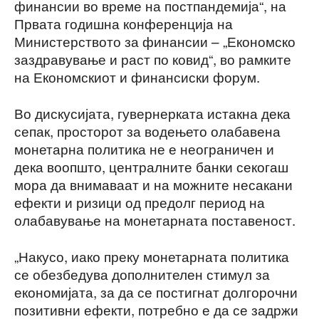
финансии во време на постпандемија“, на
Првата годишна конференцијa на
Министерството за финансии – „Економско
заздравување и раст по ковид“, во рамките
на Економскиот и финансиски форум.
Во дискусијата, гувернерката истакна дека
сепак, просторот за водењето олабавена
монетарна политика не е неограничен и
дека воопшто, централните банки секогаш
мора да внимаваат и на можните несакани
ефекти и ризици од предолг период на
олабавување на монетарната поставеност.
„Накусо, иако преку монетарната политика
се обезбедува дополнителен стимул за
економијата, за да се постигнат долгорочни
позитивни ефекти, потребно е да се задржи