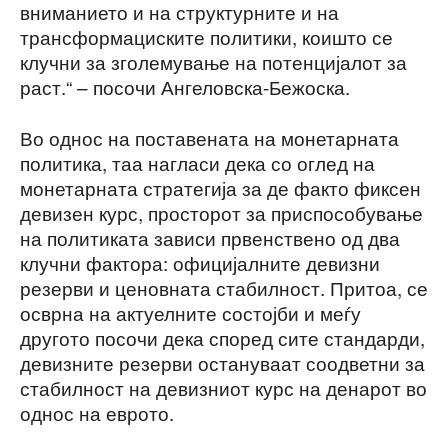
вниманието и на структурните и на
трансформациските политики, коишто се
клучни за зголемување на потенцијалот за
раст.“ – посочи Ангеловска-Бежоска.
Во однос на поставената на монетарната
политика, таа нагласи дека со оглед на
монетарната стратегија за де факто фиксен
девизен курс, просторот за приспособување
на политиката зависи првенствено од два
клучни фактора: официјалните девизни
резерви и ценовната стабилност. Притоа, се
осврна на актуелните состојби и меѓу
другото посочи дека според сите стандарди,
девизните резерви остануваат соодветни за
стабилност на девизниот курс на денарот во
однос на еврото.