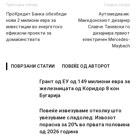
Претходна статија
Следна статија
ПроКредит Банка обезбеди
Аутомедиa.мк:
нови 2 милиони евра за
Македонскиот дизајнер
инвестиции во енергетско
Славче Таневски го
ефикасни проекти за
дизајнира првиот
домаќинствата
електричен Mercedes-
Maybach
ПОВРЗАНИ СТАТИИ
ПОВЕЌЕ ОД АВТОРОТ
Грант од ЕУ од 149 милиони евра за
железницата од Коридор 8 кон
Бугарија
Повеќе извезуваме отколку што
увезуваме сладолед: Извозот
порасна за 20% во првата половина
од 2026 година