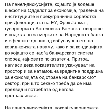
На панел-дискусијата, којашто ја водеше
шефот на Одделот за економија, градење на
институциите и прекугранична соработка
при Делегацијата на ЕУ, Фрек Јанмат,
гувернерката Ангеловска-Бежоска говореше
и подетално за мерките на Народната банка
и ефектите од нив од избувнувањето на
ковид-кризата наваму, како и за кондицијата
во којашто се наоѓа банкарскиот систем
според најновите показатели. Притоа,
нагласи дека показателите укажуваат на
простор и за натамошна кредитна поддршка
за економијата од страна на банкарскиот
сектор, при што секако треба да се има
предвид и потребата од негова
претпазливост.
На панел-дискусијата, покрај гувернерката,