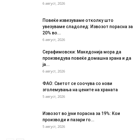
6 август, 2026
Повеќе извезуваме отколку што
увезуваме сладолед: Извозот порасна за
20% во...
6 август, 2026
Серафимовски: Македонија мора да
произведува повеќе домашна храна и да
ја...
6 август, 2026
ФАО: Светот се соочува со нови
зголемувања на цените на храната
5 август, 2026
Извозот во јуни порасна за 19%: Кои
производи и пазари го...
5 август, 2026