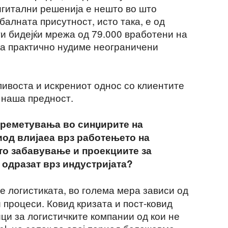
игитални решенија е нешто во што
алната присутност, исто така, е од
и бидејќи мрежа од 79.000 вработени на
ека практично нудиме неограничени
ивоста и искрениот однос со клиентите
 наша предност.
ореметувања во синџирите на
од влијаеа врз работењето на
о забавување и проекциите за
 одразат врз индустријата?
е логистиката, во голема мера зависи од
процеси. Ковид кризата и пост-ковид
ци за логистичките компании од кои не