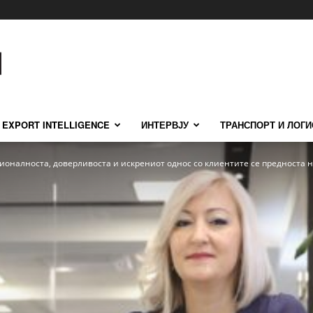
EXPORT INTELLIGENCE
ИНТЕРВЈУ
ТРАНСПОРТ И ЛОГИ
оналноста, доверливоста и искрениот однос со клиентите се предноста на