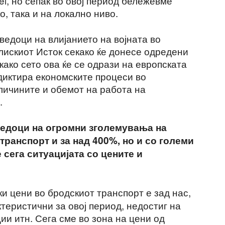
, но сепак во овој период бележевме
о, така и на локално ниво.
ведоци на влијанието на војната во
Блискиот Исток секако ќе донесе одредени
ако сето ова ќе се одрази на европската
 диктира економските процеси во
оличините и обемот на работа на
.
ведоци на огромни зголемувања на
транспорт и за над 400%, но и со големи
 сега ситуацијата со цените и
и цени во бродскиот транспорт е зад нас,
ктеристични за овој период, недостиг на
ии итн. Сега сме во зона на цени од