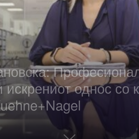
ановска: Професионал
 искрениот однос со 
Kuehne+Nagel