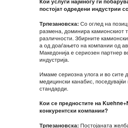
Кои услуги најмногу ги побарув
постојат одредени индустрии со
Со оглед на позиц
Трпезановска:
размена, доминира камионскиот т
различности. Збирните камионски,
а од доаѓањето на компании од ав
Македонија е сериозен партнер в
индустрија.
Имаме сериозна улога и во сите 
медицински канабис, поседувајќи 
стандарди.
Кои се предностите на Kuehne+N
конкурентски компании?
Постојаната желба
Трпезановска: