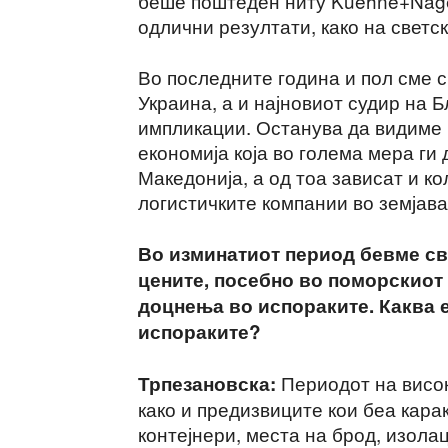
беше поштеден ниту Kuehne+Nagel
одлични резултати, како на светск
Во последните година и пол сме с
Украина, а и најновиот судир на 
импликации. Останува да видиме к
економија која во голема мера ги
Македонија, а од тоа зависат и к
логистичките компании во земјава
Во изминатиот период бевме с
цените, посебно во поморскиот 
доцнења во испораките. Каква е
испораките?
Периодот на висок
Трпезановска:
како и предизвиците кои беа кара
контејнери, места на брод, изолац