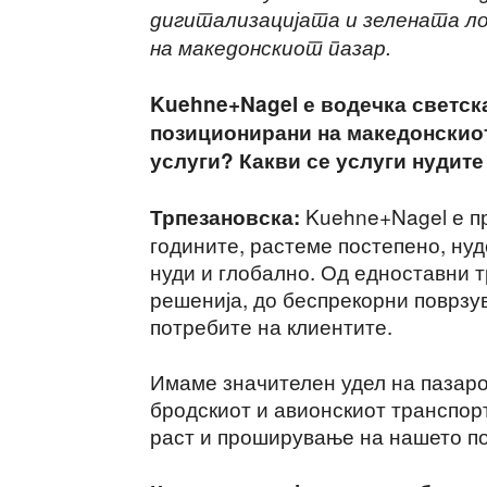
дигитализацијата и зелената лог
на македонскиот пазар.
Kuehne+Nagel е водечка светска
позиционирани на македонскиот
услуги? Какви се услуги нудите
Kuehne+Nagel е пр
Трпезановска:
годините, растеме постепено, нуд
нуди и глобално. Од едноставни т
решенија, до беспрекорни поврзув
потребите на клиентите.
Имаме значителен удел на пазаро
бродскиот и авионскиот транспорт
раст и проширување на нашето п