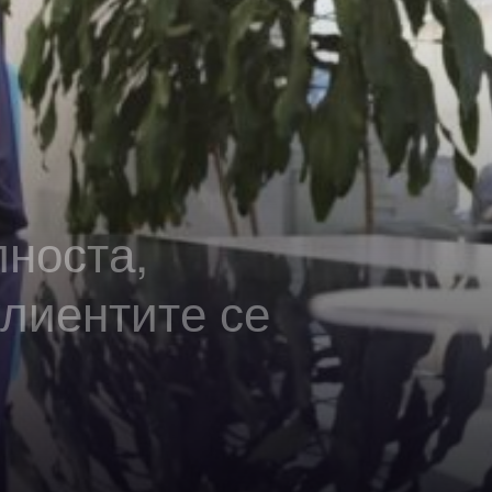
носта,
клиентите се