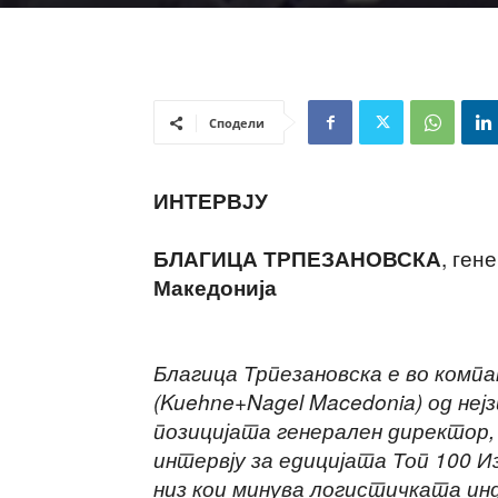
Сподели
ИНТЕРВЈУ
, ген
БЛАГИЦА ТРПЕЗАНОВСКА
Македонија
Благица Трпезановска е во компа
(Kuehne+Nagel Macedonia) од неј
позицијата генерален директор, п
интервју за едицијата Топ 100 
низ кои минува логистичката ин