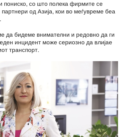
и пониско, со што полека фирмите се
партнери од Азија, кои во меѓувреме беа
.
ме да бидеме внимателни и редовно да ги
 еден инцидент може сериозно да влијае
иот транспорт.