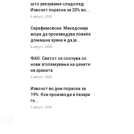
што увезуваме сладолед:
Извозот порасна за 20% во...
6 август, 2026
Серафимовски: Македонија
мора да произведува повеќе
домашна храна и да ја...
6 август, 2026
ФАО: Светот се соочува со
нови зголемувања на цените
на храната
5 август, 2026
Извозот во јуни порасна за
19%: Кои производи и пазари
го...
5 август, 2026