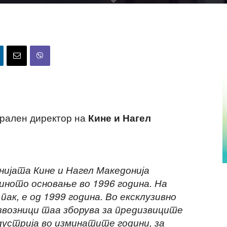
ерален директор на
Кине и Нагел
нијата Кине и Нагел Македонија
зиното основање во 1996 година. На
ак, е од 1999 година. Во ексклузивно
Извозници таа зборува за предизвиците
дустрија во изминатите години, за