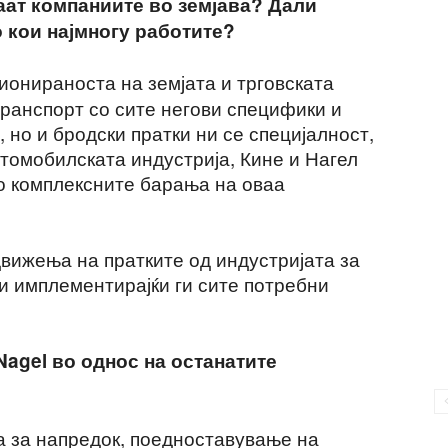
аат компаниите во земјава? Дали
 кои најмногу работите?
ионираноста на земјата и трговската
ранспорт со сите негови специфики и
 но и бродски пратки ни се специјалност,
томобилската индустрија, Кине и Нагел
о комплексните барања на оваа
движења на пратките од индустријата за
и имплементирајќи ги сите потребни
agel во однос на останатите
 за напредок, поедноставување на