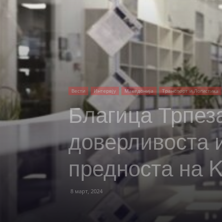
Вести
Интервју
Македонија
Транспорт и Логистика
Благица Трпез
доверливоста и
предноста на 
8 март, 2024