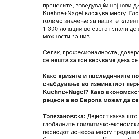
процесите, воведувајќи најнови д
Kuehne+Nagel вложува многу. Глоб
големо значење за нашите клиент
1.300 локации во светот значи д
можности за нив.
Сепак, професионалноста, доверл
се нешта за кои веруваме дека се
Како кризите и последичните п
снабдување во изминатиот пери
Kuehne+Nagel? Како економскот
рецесија во Европа можат да се
Дејност каква што 
Трпезановска:
глобалните поилитичко-економски 
периодот донесоа многу предизви