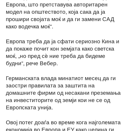
Европа, што претставува авторитарен
модел на општеството, која сака да ја
прошири својата моќ и да ги замени САД
како водечка моќ“.
Европа треба да ја сфати сериозно Кина и
да покаже почит кон земјата како светска
моќ, „но пред сè ние треба да бидеме
будни“, рече Вебер.
Германската влада минатиот месец да ги
заостри правилата за заштита на
домашните фирми од несакани преземања
на инвеститорите од земји кои не се од
Европската унија.
Овој потег доаѓа во време кога најголемата
економија во Европа и ЕУ како целина ги