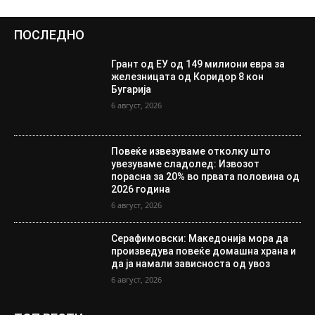
ПОСЛЕДНО
Грант од ЕУ од 149 милиони евра за
железницата од Коридор 8 кон
Бугарија
6 август, 2026
Повеќе извезуваме отколку што
увезуваме сладолед: Извозот
порасна за 20% во првата половина од
2026 година
6 август, 2026
Серафимовски: Македонија мора да
произведува повеќе домашна храна и
да ја намали зависноста од увоз
6 август, 2026