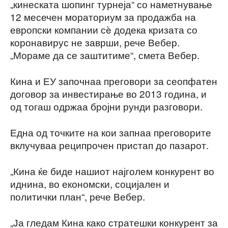
„кинеската шопинг турнеја“ со наметнување
12 месечен мораториум за продажба на
европски компании сè додека кризата со
коронавирус не заврши, рече Вебер.
„Мораме да се заштитиме“, смета Вебер.
Кина и ЕУ започнаа преговори за сеопфатен
договор за инвестирање во 2013 година, и
од тогаш одржаа бројни рунди разговори.
Една од точките на кои запнаа преговорите
вклучуваа реципрочен пристап до пазарот.
„Кина ќе биде нашиот најголем конкурент во
иднина, во економски, социјален и
политички план“, рече Вебер.
„Ја гледам Кина како стратешки конкурент за