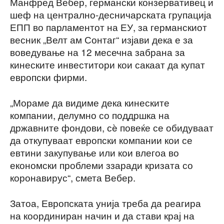
Манфред Вебер, германски конзервативец и
шеф на централно-десничарската групација
ЕПП во парламентот на ЕУ, за германскиот
весник „Велт ам Сонтаг“ изјави дека е за
воведување на 12 месечна забрана за
кинеските инвеститори кои сакаат да купат
европски фирми.
„Мораме да видиме дека кинеските
компании, делумно со поддршка на
државните фондови, сè повеќе се обидуваат
да откупуваат европски компании кои се
евтини закупување или кои влегоа во
економски проблеми ззаради кризата со
коронавирус“, смета Вебер.
Затоа, Европската унија треба да реагира
на координиран начин и да стави крај на