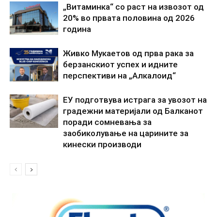
„Витаминка“ со раст на извозот од
20% во првата половина од 2026
година
Живко Мукаетов од прва рака за
берзанскиот успех и идните
перспективи на „Алкалоид“
ЕУ подготвува истрага за увозот на
градежни материјали од Балканот
поради сомневања за
заобиколување на царините за
кинески производи