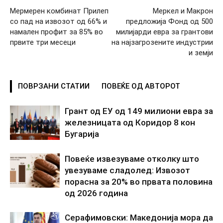
Мермерен комбинат Прилеп
Меркел и Макрон
со пад на извозот од 66% и
предложија Фонд од 500
намален профит за 85% во
милијарди евра за грантови
првите три месеци
на најзагрозените индустрии
и земји
ПОВРЗАНИ СТАТИИ
ПОВЕЌЕ ОД АВТОРОТ
Грант од ЕУ од 149 милиони евра за
железницата од Коридор 8 кон
Бугарија
Повеќе извезуваме отколку што
увезуваме сладолед: Извозот
порасна за 20% во првата половина
од 2026 година
Серафимовски: Македонија мора да