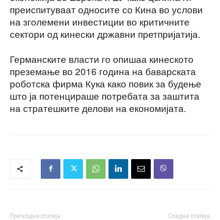
преиспитуваат односите со Кина во услови
на зголемени инвестиции во критичните
сектори од кинески државни претпријатија.
Германските власти го опишаа кинеското
преземање во 2016 година на баварската
роботска фирма Кука како повик за будење
што ја потенцираше потребата за заштита
на стратешките делови на економијата.
Претходна статија
Следна статија