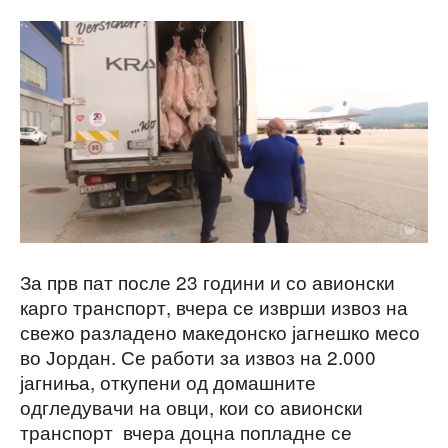
За прв пат после 23 години и со авионски
карго транспорт, вчера се изврши извоз на
свежо разладено македонско јагнешко месо
во Јордан. Се работи за извоз на 2.000
јагниња, откупени од домашните
одгледувачи на овци, кои со авионски
транспорт вчера доцна попладне се