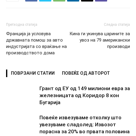
Претходна статија
Следна статија
Франција ја условува
Кина ги укинува царините за
државната помош за авто
увоз на 79 американски
индустријата со враќање на
производи
производството дома
ПОВРЗАНИ СТАТИИ
ПОВЕЌЕ ОД АВТОРОТ
Грант од ЕУ од 149 милиони евра за
железницата од Коридор 8 кон
Бугарија
Повеќе извезуваме отколку што
увезуваме сладолед: Извозот
порасна за 20% во првата половина