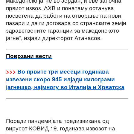
македонско јагне во Јордан, и еве започна
првиот извоз. АХВ и понатаму останува
посветена да работи на отворање на нови
пазари и да ги договара со странските земји
здравствените гаранции за македонското
јагне“, изјави директорот Атанасов.
Поврзани вести
>>>
Во првите три месеци годинава
извезени скоро 945 илјади килограми
јагнешко, најмногу во Италија и Хрватска
Поради пандемијата предизвикана од
вирусот КОВИД 19, годинава извозот на