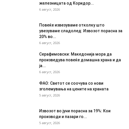
железницата од Коридор...
6 август, 2026
Повеќе извезуваме отколку што
увезуваме сладолед: Извозот порасна за
20% во...
6 август, 2026
Серафимовски: Македонија мора да
произведува повеќе домашна храна и да
ја...
6 август, 2026
ФАО: Светот се соочува со нови
зголемувања на цените на храната
5 август, 2026
Извозот во јуни порасна за 19%: Кои
производи и пазари го...
5 август, 2026