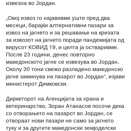
извезоа во Јордан.
„Овој извоз го најавивме уште пред два
месеци, барајќи алтернативни пазари за
извоз на јагнето и за решавање на кризата
за извозот на јагнето поради пандемијата од
вирусот КОВИД 19, и целта ја остваривме.
После 23 години, денес повторно
македонското јагне се извезува во Јордан.
Околу 30 тони свежо разладено македонско
јагне заминува на пазарот во Јордан“, изјави
министерот Димковски.
Диркеторот на Агенцијата за храна и
ветеринарство, Зоран Атанасов посочи дека
со отворањето на пазарот во Јордан, се
отвораат нови пазари не само за јагнето
туку и за другите македонски земјоделски