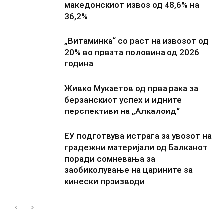
македонскиот извоз од 48,6% на
36,2%
„Витаминка“ со раст на извозот од
20% во првата половина од 2026
година
Живко Мукаетов од прва рака за
берзанскиот успех и идните
перспективи на „Алкалоид“
ЕУ подготвува истрага за увозот на
градежни материјали од Балканот
поради сомневања за
заобиколување на царините за
кинески производи