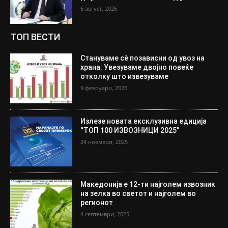
6 август, 2026
ТОП ВЕСТИ
Стануваме сè позависни од увоз на
храна: Увезуваме двојно повеќе
отколку што извезуваме
9 февруари, 2026
Излезе новата ексклузивна едиција
“ТОП 100 ИЗВОЗНИЦИ 2025”
24 ноември, 2025
Македонија е 12-ти најголем извозник
на зелка во светот и најголем во
регионот
4 септември, 2025