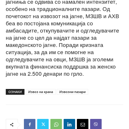
јагниња се одвива со намален интензитет,
особено на традционалните пазари. Од
почетокот на извозот на јагне, МЗШВ и АХВ
беа во постојана комуникација со
амбасадите, откупувачите и одгледувачите
на јагне со цел да најдат пазари за
македонското јагне. Поради кризната
ситуација, за да им се помогне на
одгледувачите на овци, МЗШВ ја зголеми
вкупната финансиска поддршка за женско
јагне на 2.500 денари по грло.
ОЗНАКИ
Извоз на храна
Извозни пазари