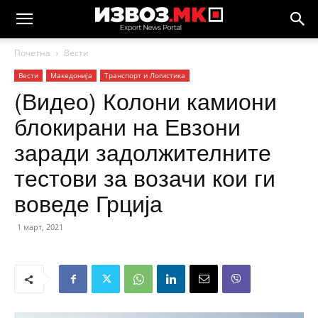
Почетна
Вести
Вести
Македонија
Транспорт и Логистика
(Видео) Колони камиони
блокирани на Евзони
заради задолжителните
тестови за возачи кои ги
воведе Грција
1 март, 2021