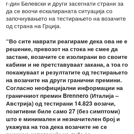
г-дин Белевски и други засегнати страни за
да се воочи ескалираната ситуација со
започнувањето на тестирањето на возачите
од страна на Грција.
“Во сите наврати реагираме дека ова не е
решение, превозот на стока не смее да
застане, возачите се изолирани во своите
кабини и не претставуваат закана, а тоа го
покажуваат и резултатите од тестирањето
на возачите на други гранични премини.
Согласно неофицијални информации на
граничниот премин Brennero (Италија –
Австрија) од тестирани 14.823 возачи,
позитивни биле само 27 (без симптоми)
што е минимален и незначителен број и
укажува на тоа дека возачите не се