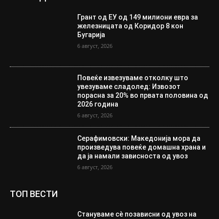
Грант од ЕУ од 149 милиони евра за
железницата од Коридор 8 кон
Бугарија
6 август, 2026
Повеќе извезуваме отколку што
увезуваме сладолед: Извозот
порасна за 20% во првата половина од
2026 година
6 август, 2026
Серафимовски: Македонија мора да
произведува повеќе домашна храна и
да ја намали зависноста од увоз
6 август, 2026
ТОП ВЕСТИ
Стануваме сè позависни од увоз на