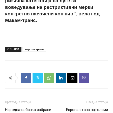
ризична категорија на луѓе за
воведување на рестриктивни мерки
конкретно насочени кон нив”, велат од
Макам-транс.
ОЗНАКИ
корона криза
Претходна статија
Следна статија
Народната банка забрани
Европа стана најголеми