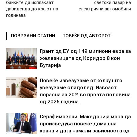
банките да исплаќаат
светски пазар на
дивиденда до крајот на
електрични автомобили
годинава
ПОВРЗАНИ СТАТИИ
ПОВЕЌЕ ОД АВТОРОТ
Грант од ЕУ од 149 милиони евра за
железницата од Коридор 8 кон
Бугарија
Повеќе извезуваме отколку што
увезуваме сладолед: Извозот
порасна за 20% во првата половина
од 2026 година
Серафимовски: Македонија мора да
произведува повеќе домашна
храна и да ја намали зависноста од