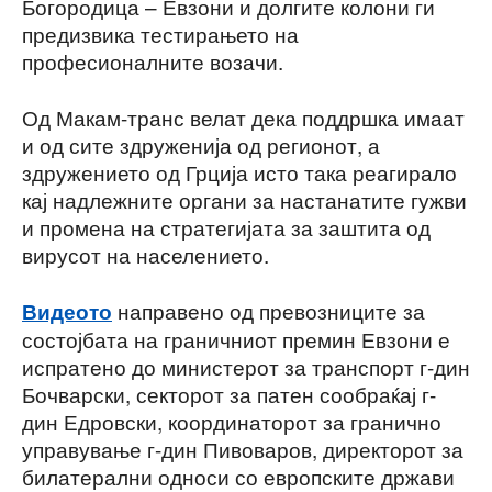
Богородица – Евзони и долгите колони ги
предизвика тестирањето на
професионалните возачи.
Од Макам-транс велат дека поддршка имаат
и од сите здруженија од регионот, а
здружението од Грција исто така реагирало
кај надлежните органи за настанатите гужви
и промена на стратегијата за заштита од
вирусот на населението.
направено од превозниците за
Видеото
состојбата на граничниот премин Евзони е
испратено до министерот за транспорт г-дин
Бочварски, секторот за патен сообраќај г-
дин Едровски, координаторот за гранично
управување г-дин Пивоваров, директорот за
билатерални односи со европските држави