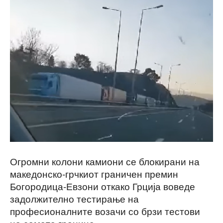
Огромни колони камиони се блокирани на
македонско-грчкиот граничен премин
Богородица-Евзони откако Грција воведе
задолжително тестирање на
професионалните возачи со брзи тестови