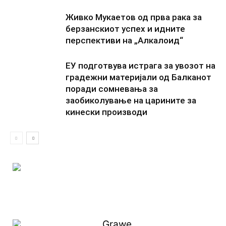
Живко Мукаетов од прва рака за
берзанскиот успех и идните
перспективи на „Алкалоид“
ЕУ подготвува истрага за увозот на
градежни материјали од Балканот
поради сомневања за
заобиколување на царините за
кинески производи