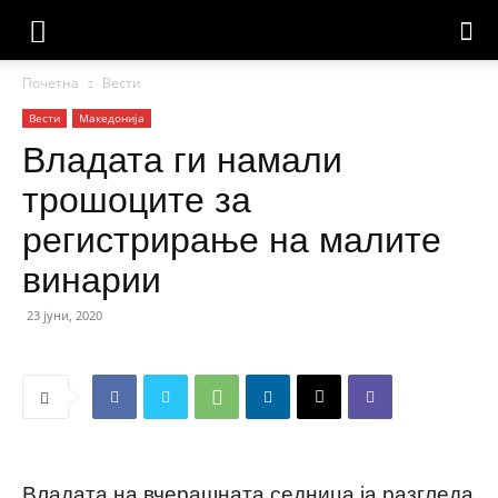
Почетна
Вести
Вести
Македонија
Владата ги намали
трошоците за
регистрирање на малите
винарии
23 јуни, 2020
Владата на вчерашната седница ја разгледа