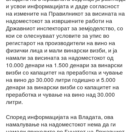
и усвои информацијата и даде согласност
на измените на Правилникот за висината на
надоместокот за извршените работи на
Државниот инспекторат за земјоделство, со
кои се олеснуваат условите за упис во
регистарот на производители на вино на
физички лица и мали винарски визби, и ја
намали за висината за надоместокот од
10.000 денари на 1.500 денари за винарски
визби со капацитет на преработка и чување
на вино до 30.000 литри годишно и 5.000
денари за винарски визби со капацитет на
преработка и чување на вино над 30.000
литри.
Според информацијата на Владата, ова
намалување на надоместокот нема да ги
намали приходите во Буџетот на Државниот