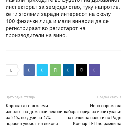
инспекторат за земјоделство, туку напротив,
ќе ги зголеми заради интересот на околу
100 физички лица и мали винарии да се
регистрираат во регистарот на
производители на вино.
Претходна статија
Следна статија
Короната го зголеми
Нова опрема за
извозот на домашни лекови
лабараторија за испитување
за 21%, но дури за 47%
на печки на палети во Раде
порасна увозот на лекови
Кончар ТЕП во рамки на