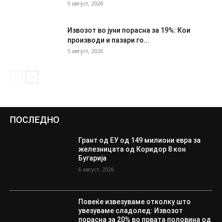
5 август, 2026
Извозот во јуни порасна за 19%: Кои
производи и пазари го...
5 август, 2026
ПОСЛЕДНО
Грант од ЕУ од 149 милиони евра за
железницата од Коридор 8 кон
Бугарија
6 август, 2026
Повеќе извезуваме отколку што
увезуваме сладолед: Извозот
порасна за 20% во првата половина од