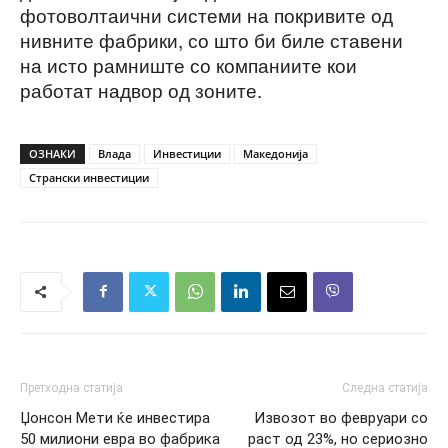
фотоволтаични системи на покривите од
нивните фабрики, со што би биле ставени
на исто рамниште со компаниите кои
работат надвор од зоните.
ОЗНАКИ
Влада
Инвестиции
Македонија
Странски инвестиции
Претходна статија
Следна статија
Џонсон Мети ќе инвестира
Извозот во февруари со
50 милиони евра во фабрика
раст од 23%, но сериозно