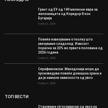
Грант од ЕУ од 149 милиони евра за
железницата од Коридор 8 кон
Бугарија
6 август, 2026
Повеќе извезуваме отколку што
увезуваме сладолед: Извозот
порасна за 20% во првата половина од
2026 година
6 август, 2026
Серафимовски: Македонија мора да
произведува повеќе домашна храна и
да ја намали зависноста од увоз
6 август, 2026
ТОП ВЕСТИ
Стануваме сè позависни од увоз на