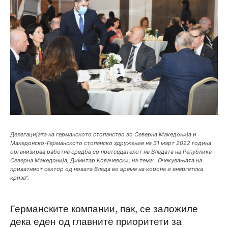
Делегацијата на германското стопанство во Северна Македонија и
Македонско-Германското стопанско здружение на 31 март 2022 година
организираа работна средба со претседателот на Владата на Република
Северна Македонија, Димитар Ковачевски, на тема: „Очекувањата на
приватниот сектор од новата Влада во време на корона и енергетска
криза“.
Германските компании, пак, се заложиле
дека еден од главните приоритети за