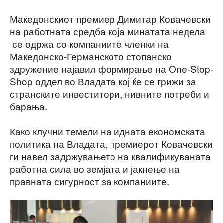
Македонскиот премиер Димитар Ковачевски
на работната средба која минатата недела
се одржа со компаниите членки на
Македонско-Германското стопанско
здружение најавил формирање на One-Stop-
Shop оддел во Владата кој ќе се грижи за
странските инвеститори, нивните потреби и
барања.
Како клучни темели на идната економската
политика на Владата, премиерот Ковачевски
ги навел задржувањето на квалификуваната
работна сила во земјата и јакнење на
правната сигурност за компаниите.