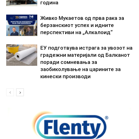
година
Живко Мукаетов од прва рака за
берзанскиот успех и идните
перспективи на „Алкалоид“
ЕУ подготвува истрага за увозот на
градежни материјали од Балканот
поради сомневања за
заобиколување на царините за
кинески производи