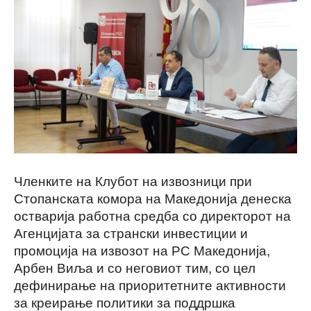
Членките на Клубот на извозници при
Стопанската комора на Македонија денеска
остварија работна средба со директорот на
Агенцијата за странски инвестиции и
промоција на извозот на РС Македонија,
Арбен Виља и со неговиот тим, со цел
дефинирање на приоритетните активности
за креирање политики за поддршка