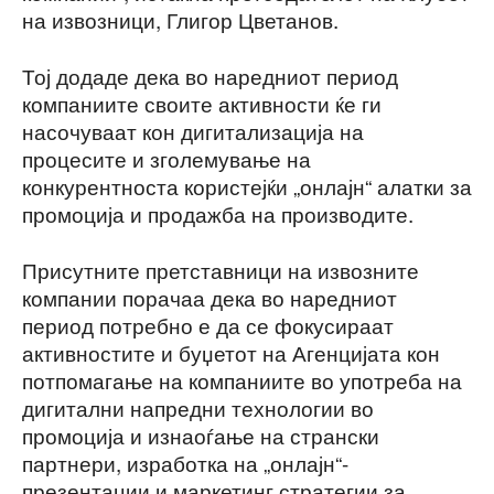
на извозници, Глигор Цветанов.
Тој додаде дека во наредниот период
компаниите своите активности ќе ги
насочуваат кон дигитализација на
процесите и зголемување на
конкурентноста користејќи „онлајн“ алатки за
промоција и продажба на производите.
Присутните претставници на извозните
компании порачаа дека во наредниот
период потребно е да се фокусираат
активностите и буџетот на Агенцијата кон
потпомагање на компаниите во употреба на
дигитални напредни технологии во
промоција и изнаоѓање на странски
партнери, изработка на „онлајн“-
презентации и маркетинг стратегии за