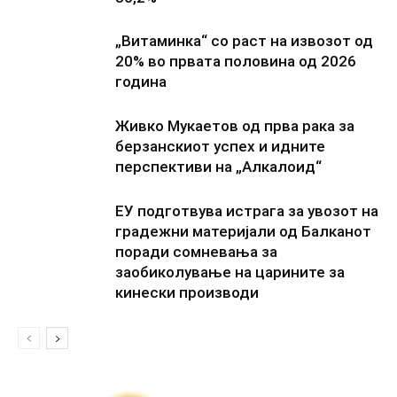
„Витаминка“ со раст на извозот од
20% во првата половина од 2026
година
Живко Мукаетов од прва рака за
берзанскиот успех и идните
перспективи на „Алкалоид“
ЕУ подготвува истрага за увозот на
градежни материјали од Балканот
поради сомневања за
заобиколување на царините за
кинески производи