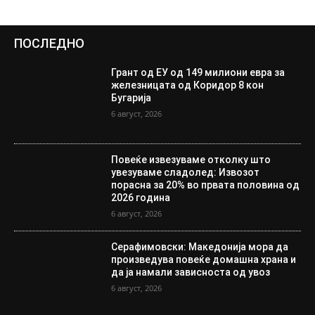
ПОСЛЕДНО
Грант од ЕУ од 149 милиони евра за
железницата од Коридор 8 кон
Бугарија
6 август, 2026
Повеќе извезуваме отколку што
увезуваме сладолед: Извозот
порасна за 20% во првата половина од
2026 година
6 август, 2026
Серафимовски: Македонија мора да
произведува повеќе домашна храна и
да ја намали зависноста од увоз
6 август, 2026