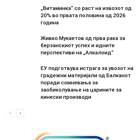
„Витаминка“ со раст на извозот од
20% во првата половина од 2026
година
Живко Мукаетов од прва рака за
берзанскиот успех и идните
перспективи на „Алкалоид“
ЕУ подготвува истрага за увозот на
градежни материјали од Балканот
поради сомневања за
заобиколување на царините за
кинески производи