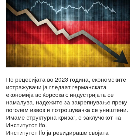
По рецесијата во 2023 година, економските
истражувачи ја гледаат германската
економија во ќорсокак: индустријата се
намалува, надежите за закрепнување преку
поголем извоз и потрошувачка се уништени.
Имаме структурна криза“, е заклучокот на
Институтот Ifo.
Институтот Ifo ја ревидираше својата