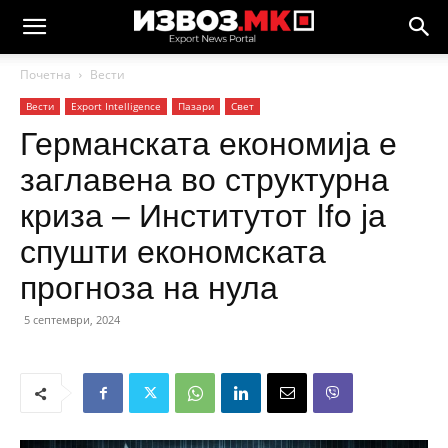
Почетна
Вести
Вести
Еxport Intelligence
Пазари
Свет
Германската економија е
заглавена во структурна
криза – Институтот Ifo ја
спушти економската
прогноза на нула
5 септември, 2024