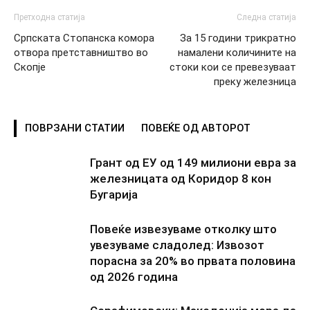
Претходна статија
Следна статија
Српската Стопанска комора
За 15 години трикратно
отвора претставништво во
намалени количините на
Скопје
стоки кои се превезуваат
преку железница
ПОВРЗАНИ СТАТИИ
ПОВЕЌЕ ОД АВТОРОТ
Грант од ЕУ од 149 милиони евра за
железницата од Коридор 8 кон
Бугарија
Повеќе извезуваме отколку што
увезуваме сладолед: Извозот
порасна за 20% во првата половина
од 2026 година