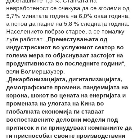
невработеност се очекува да се зголеми од
5,7% минатата година на 6,0% оваа година,
а потоа да падне на 5,8 % следната година.
Населението побрзо старее, а се помалку
луѓе работат. „
Преместувањата од
индустрискиот во услужниот сектор во
голема мера го објаснуваат застојот на
“,
продуктивноста во последните години
вели Волмершаузер.
„
Декарбонизацијата, дигитализацијата,
демографските промени, пандемијата на
корона, шокот во цената на енергијата и
промената на улогата на Кина во
глобалната економија ги ставаат
воспоставените деловни модели под
притисок и ги принудуваат компаниите да
ги приспособат своите производствени