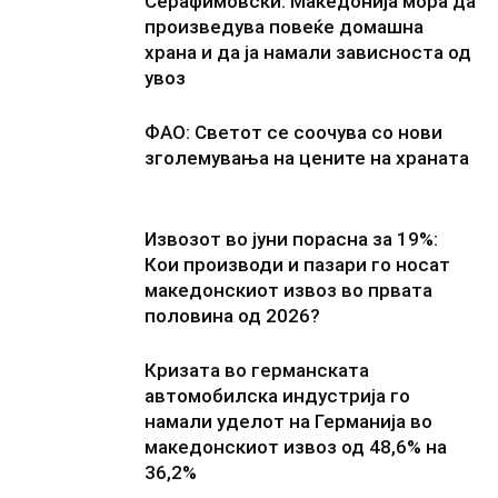
Серафимовски: Македонија мора да
произведува повеќе домашна
храна и да ја намали зависноста од
увоз
ФАО: Светот се соочува со нови
зголемувања на цените на храната
Извозот во јуни порасна за 19%:
Кои производи и пазари го носат
македонскиот извоз во првата
половина од 2026?
Кризата во германската
автомобилска индустрија го
намали уделот на Германија во
македонскиот извоз од 48,6% на
36,2%