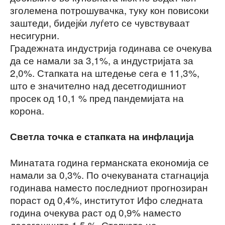
зголемена потрошувачка, туку кон повисоки
заштеди, бидејќи луѓето се чувствуваат
несигурни.
Градежната индустрија годинава се очекува
да се намали за 3,1%, а индустријата за
2,0%. Стапката на штедење сега е 11,3%,
што е значително над десетгодишниот
просек од 10,1 % пред пандемијата на
корона.
Светла точка е стапката на инфлација
Минатата година германската економија се
намали за 0,3%. По очекуваната стагнација
годинава наместо последниот прогнозиран
пораст од 0,4%, институтот Ифо следната
година очекува раст од 0,9% наместо
досегашните 1,5 %. Стапката на