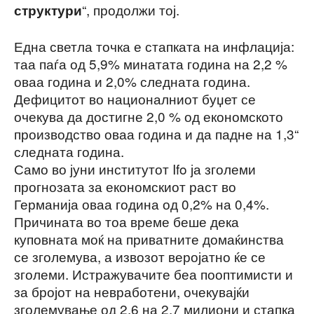
“, продолжи тој.
структури
Една светла точка е стапката на инфлација:
таа паѓа од 5,9% минатата година на 2,2 %
оваа година и 2,0% следната година.
Дефицитот во националниот буџет се
очекува да достигне 2,0 % од економското
производство оваа година и да падне на 1,3“
следната година.
Само во јуни институтот Ifo ја зголеми
прогнозата за економскиот раст во
Германија оваа година од 0,2% на 0,4%.
Причината во тоа време беше дека
куповната моќ на приватните домаќинства
се зголемува, а извозот веројатно ќе се
зголеми. Истражувачите беа пооптимисти и
за бројот на невработени, очекувајќи
зголемување од 2,6 на 2,7 милиони и стапка