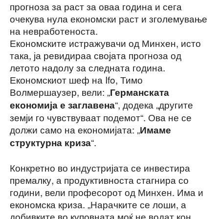
прогноза за раст за оваа година и сега
очекува нула економски раст и зголемување
на невработеноста.
Економските истражувачи од Минхен, исто
така, ја ревидираа својата прогноза од
летото надолу за следната година.
Економскиот шеф на Ifo, Тимо
Волмершаузер, вели: „
Германската
“, додека „другите
економија е заглавена
земји го чувствуваат подемот“. Ова не се
должи само на економијата: „
Имаме
“.
структурна криза
Конкретно во индустријата се инвестира
премалку, а продуктивноста стагнира со
години, вели професорот од Минхен. Има и
економска криза. „Нарачките се лоши, а
добивките во куповната моќ не водат кон