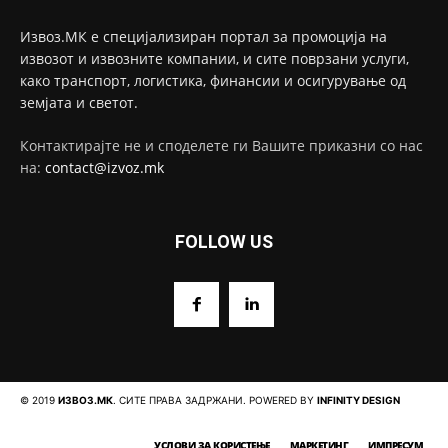
Извоз.МК е специјализиран портал за промоција на
извозот и извозните компании, и сите поврзани услуги,
како транспорт, логистика, финансии и осигурување од
земјата и светот.
Контактирајте не и споделете ги Вашите приказни со нас
на:
contact@izvoz.mk
FOLLOW US
© 2019
ИЗВОЗ.МК
. СИТЕ ПРАВА ЗАДРЖАНИ. POWERED BY
INFINITY DESIGN
УСЛОВИ ЗА КОРИСТЕЊЕ
МАРКЕТИНГ
ИМПРЕСУМ