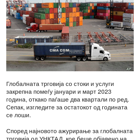
Глобалната трговија со стоки и услуги
закрепна помеѓу јануари и март 2023
година, откако паѓаше два квартали по ред.
Сепак, изгледите за остатокот од годината
се лоши.
Според најновото ажурирање за глобалната
трговија од УНКТАД, кое беше објавено на