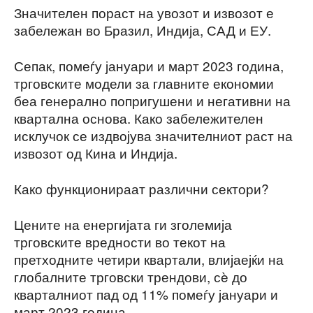
Значителен пораст на увозот и извозот е
забележан во Бразил, Индија, САД и ЕУ.
Сепак, помеѓу јануари и март 2023 година,
трговските модели за главните економии
беа генерално попригушени и негативни на
квартална основа. Како забележителен
исклучок се издвојува значителниот раст на
извозот од Кина и Индија.
Како функционираат различни сектори?
Цените на енергијата ги зголемија
трговските вредности во текот на
претходните четири квартали, влијаејќи на
глобалните трговски трендови, сè до
кварталниот пад од 11% помеѓу јануари и
март 2023 година.