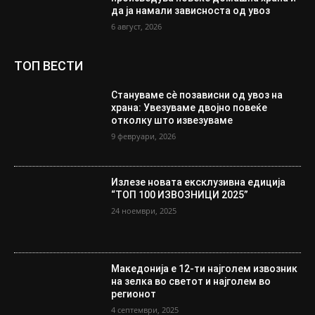
да ја намали зависноста од увоз
6 август, 2026
ТОП ВЕСТИ
Стануваме сè позависни од увоз на
храна: Увезуваме двојно повеќе
отколку што извезуваме
9 февруари, 2026
Излезе новата ексклузивна едиција
“ТОП 100 ИЗВОЗНИЦИ 2025”
24 ноември, 2025
Македонија е 12-ти најголем извозник
на зелка во светот и најголем во
регионот
4 септември, 2025