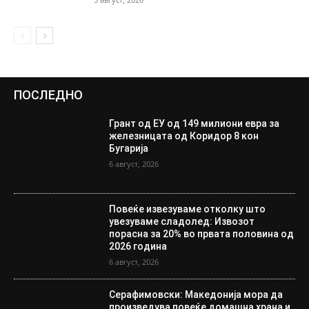
ПОСЛЕДНО
Грант од ЕУ од 149 милиони евра за
железницата од Коридор 8 кон
Бугарија
6 август, 2026
Повеќе извезуваме отколку што
увезуваме сладолед: Извозот
порасна за 20% во првата половина од
2026 година
6 август, 2026
Серафимовски: Македонија мора да
произведува повеќе домашна храна и