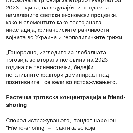
2023 година, наведувајќи ги неодамна
намалените светски економски проценки,
како и елементите како постојаната
инфлација, финансиските ранливости,
војната во Украина и геополитичките грижи.
„Генерално, изгледите за глобалната
трговија во втората половина на 2023
година се песимистички, бидејќи
негативните фактори доминираат над
позитивните“, се вели во истражувањето.
Растечка трговска концентрација и friend-
shoring
Според истражувањето, трндот наречен
“Friend-shoring” – практика во која