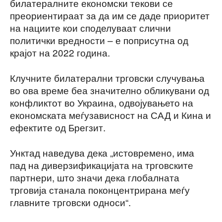
билатералните економски текови се
преориентираат за да им се даде приоритет
на нациите кои споделуваат слични
политички вредности – е поприсутна од
крајот на 2022 година.
Клучните билатерални трговски случувања
во ова време беа значително обликувани од
конфликтот во Украина, одвојувањето на
економската меѓузависност на САД и Кина и
ефектите од Брегзит.
Унктад наведува дека „истовремено, има
пад на диверзификацијата на трговските
партнери, што значи дека глобалната
трговија станала поконцентрирана меѓу
главните трговски односи“.