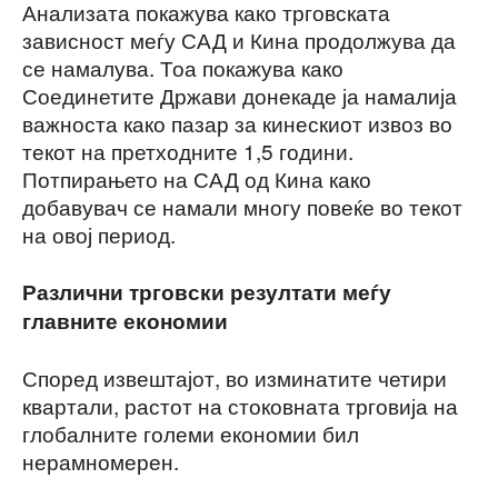
Анализата покажува како трговската
зависност меѓу САД и Кина продолжува да
се намалува. Тоа покажува како
Соединетите Држави донекаде ја намалија
важноста како пазар за кинескиот извоз во
текот на претходните 1,5 години.
Потпирањето на САД од Кина како
добавувач се намали многу повеќе во текот
на овој период.
Различни трговски резултати меѓу
главните економии
Според извештајот, во изминатите четири
квартали, растот на стоковната трговија на
глобалните големи економии бил
нерамномерен.