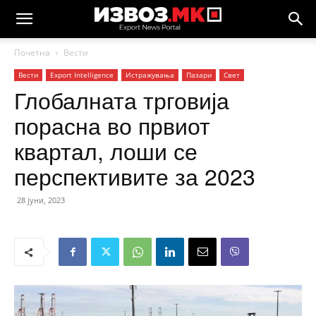
Почетна
Вести
Вести
Еxport Intelligence
Истражувања
Пазари
Свет
Глобалната трговија
порасна во првиот
квартал, лоши се
перспективите за 2023
28 јуни, 2023