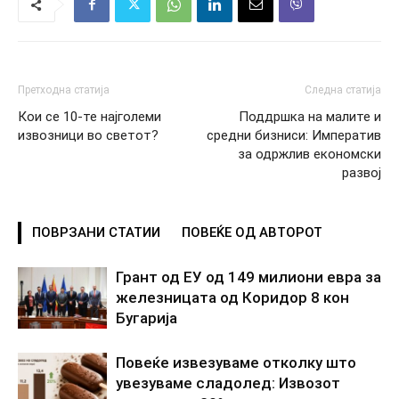
Претходна статија
Следна статија
Кои се 10-те најголеми
Поддршка на малите и
извозници во светот?
средни бизниси: Императив
за одржлив економски
развој
ПОВРЗАНИ СТАТИИ
ПОВЕЌЕ ОД АВТОРОТ
Грант од ЕУ од 149 милиони евра за
железницата од Коридор 8 кон
Бугарија
Повеќе извезуваме отколку што
увезуваме сладолед: Извозот