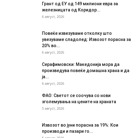
Грант од ЕУ од 149 милиони евра за
железницата од Коридор...
6 август, 2026
Повеќе извезуваме отколку што
увезуваме сладолед: Извозот порасна за
20% во...
6 август, 2026
Серафимовски: Македонија мора да
произведува повеќе домашна храна и да
ја...
6 август, 2026
ФАО: Светот се соочува со нови
зголемувања на цените на храната
5 август, 2026
Извозот во јуни порасна за 19%: Кои
производи и пазари го...
5 август, 2026