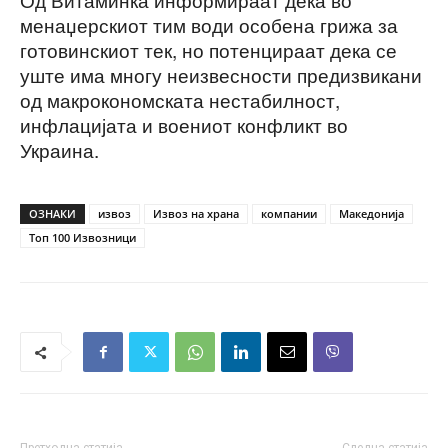
менаџерскиот тим води особена грижа за
готовинскиот тек, но потенцираат дека се
уште има многу неизвесности предизвикани
од макрокономската нестабилност,
инфлацијата и воениот конфликт во
Украина.
ОЗНАКИ
извоз
Извоз на храна
компании
Македонија
Топ 100 Извозници