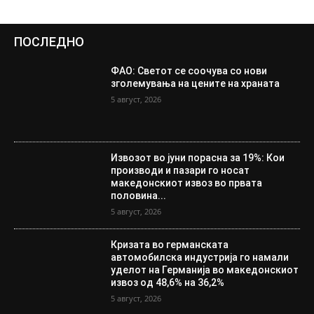
ПОСЛЕДНО
ФАО: Светот се соочува со нови
зголемувања на цените на храната
5 август, 2026
Извозот во јуни порасна за 19%: Кои
производи и пазари го носат
македонскиот извоз во првата
половина...
5 август, 2026
Кризата во германската
автомобилска индустрија го намали
уделот на Германија во македонскиот
извоз од 48,6% на 36,2%
5 август, 2026