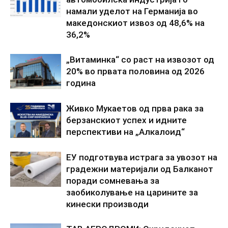
намали уделот на Германија во
македонскиот извоз од 48,6% на
36,2%
„Витаминка“ со раст на извозот од
20% во првата половина од 2026
година
Живко Мукаетов од прва рака за
берзанскиот успех и идните
перспективи на „Алкалоид“
ЕУ подготвува истрага за увозот на
градежни материјали од Балканот
поради сомневања за
заобиколување на царините за
кинески производи