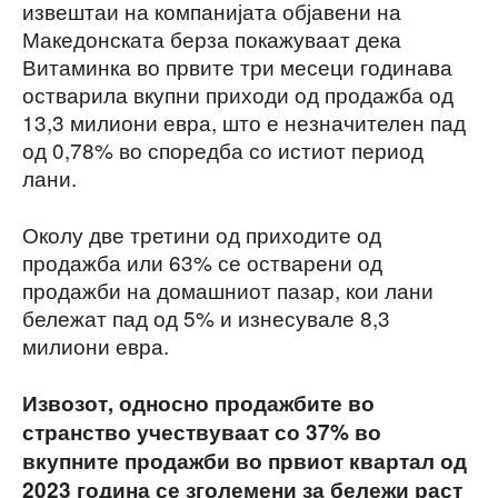
извештаи на компанијата објавени на
Македонската берза покажуваат дека
Витаминка во првите три месеци годинава
остварила вкупни приходи од продажба од
13,3 милиони евра, што е незначителен пад
од 0,78% во споредба со истиот период
лани.
Околу две третини од приходите од
продажба или 63% се остварени од
продажби на домашниот пазар, кои лани
бележат пад од 5% и изнесувале 8,3
милиони евра.
Извозот, односно продажбите во
странство учествуваат со 37% во
вкупните продажби во првиот квартал од
2023 година се зголемени за бележи раст