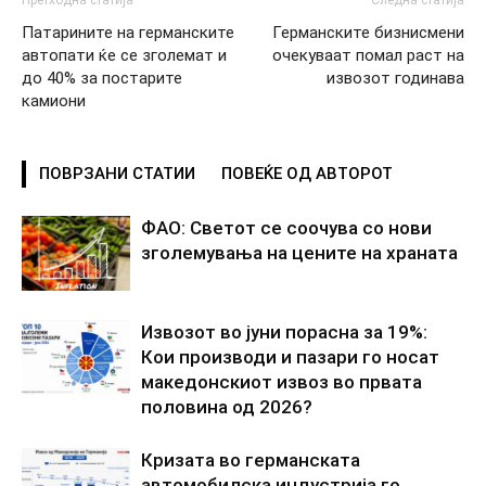
Претходна статија
Следна статија
Патарините на германските
Германските бизнисмени
автопати ќе се зголемат и
очекуваат помал раст на
до 40% за постарите
извозот годинава
камиони
ПОВРЗАНИ СТАТИИ
ПОВЕЌЕ ОД АВТОРОТ
ФАО: Светот се соочува со нови
зголемувања на цените на храната
Извозот во јуни порасна за 19%:
Кои производи и пазари го носат
македонскиот извоз во првата
половина од 2026?
Кризата во германската
автомобилска индустрија го