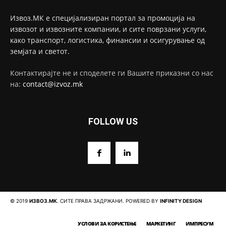
Извоз.МК е специјализиран портал за промоција на
извозот и извозните компании, и сите поврзани услуги,
како транспорт, логистика, финансии и осигурување од
земјата и светот.
Контактирајте не и споделете ги Вашите приказни со нас
на:
contact@izvoz.mk
FOLLOW US
© 2019
ИЗВОЗ.МК
. СИТЕ ПРАВА ЗАДРЖАНИ. POWERED BY
INFINITY DESIGN
УСЛОВИ ЗА КОРИСТЕЊЕ
МАРКЕТИНГ
ИМПРЕСУМ