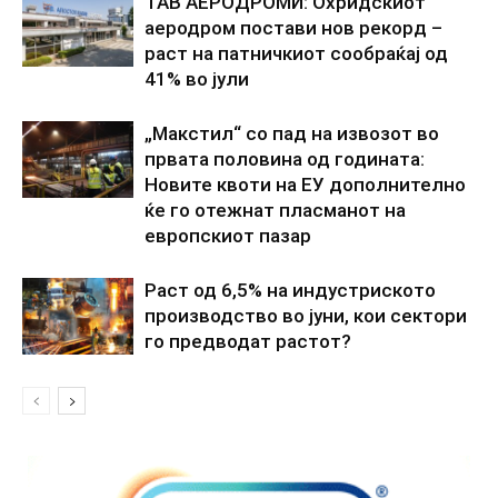
ТАВ АЕРОДРОМИ: Охридскиот
аеродром постави нов рекорд –
раст на патничкиот сообраќај од
41% во јули
„Макстил“ со пад на извозот во
првата половина од годината:
Новите квоти на ЕУ дополнително
ќе го отежнат пласманот на
европскиот пазар
Раст од 6,5% на индустриското
производство во јуни, кои сектори
го предводат растот?