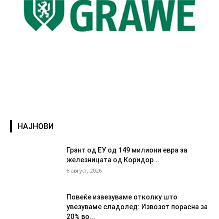
НАЈНОВИ
Грант од ЕУ од 149 милиони евра за
железницата од Коридор...
6 август, 2026
Повеќе извезуваме отколку што
увезуваме сладолед: Извозот порасна за
20% во...