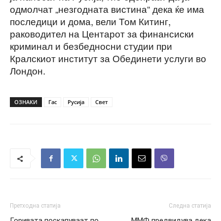
одмолчат „незгодната вистина“ дека ќе има
последици и дома, вели Том Китинг,
раководител на Центарот за финансиски
криминал и безбедносни студии при
Кралскиот институт за Обединети услуги во
Лондон.
ОЗНАКИ
Гас
Русија
Свет
Претходна статија
Следна статија
Горивата поскапуваат по
ММФ предвидува дека