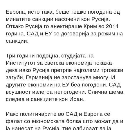
Европа, исто така, беше тешко погодена од
минатите санкции насочени кон Русија.
Откако Русија го анектираше Крим во 2014
година, САД и ЕУ се договорија за режим на
санкции.
Три години подоцна, студијата на
Институтот за светска економија покажа
дека иако Русија претрпе најголеми трговски
загуби, Германија не заостанува многу. И
другите економии на ЕУ беа погодени. САД
всушност излегоа непогодени. Слична шема
следеа и санкциите кон Иран.
Иако политичарите во САД и Европа се
фалат со економската болка што можат да и
ја нанесат на Русија, тие одбираат да ја