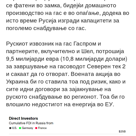
се фатени во замка, бидејќи домашното
производство на гас е во опаѓање, додека во
исто време Русија изгради капацитети за
поголемо снабдување со гас.
Рускиот извозник на гас Гаспром и
партнерите, вклучително и Шел, потрошија
9,5 милијарди евра (10,8 милијарди долари)
за завршување на гасоводот Северен тек 2
и сакаат да го отворат. Воената акција во
Украина би го ставила тоа под ризик, како и
сите идни договори за зајакнување на
руското снабдување во регионот. Тоа би го
влошило недостигот на енергија во ЕУ.