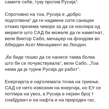
самите себе, туку против Русија“.
Спротивно на тоа, Русија е „добро
подготвена“ да ги надмине сите санкции
откако презема чекори за да се изолира од
мерките што САД би можеле да ги наметнат,
вели Виктор Сабо, менаџер на фондови во
Абердин Асет Менаџмент во Лондон.
„Ќе биде тешко да се нанесе таква болка
што би се почувствувала“, вели Сабо. „Тоа
нема да ја турне Русија до работ“.
Енергијата е најголемата точка на триење.
САД се нето извозник на енергија, но ЕУ се
потпира на увоз, а Русија е нејзин број 1
снабдувач и на нафта и на природен гас.