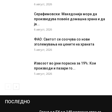
6 август, 2026
Серафимовски: Македонија мора да
произведува повеќе домашна храна и да
ја...
6 август, 2026
ФАО: Светот се соочува со нови
зголемувања на цените на храната
5 август, 2026
Извозот во јуни порасна за 19%: Кои
производи и пазари го...
5 август, 2026
ПОСЛЕДНО
Грант од ЕУ од 149 милиони евра за