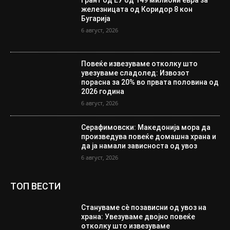
железницата од Коридор 8 кон
Бугарија
6 август, 2026
Повеќе извезуваме отколку што
увезуваме сладолед: Извозот
порасна за 20% во првата половина од
2026 година
6 август, 2026
Серафимовски: Македонија мора да
произведува повеќе домашна храна и
да ја намали зависноста од увоз
6 август, 2026
ТОП ВЕСТИ
Стануваме сè позависни од увоз на
храна: Увезуваме двојно повеќе
отколку што извезуваме