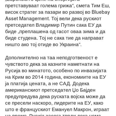
претставуваат голема грижа“, смета Тим Еш,
висок стратег за пазари во развој во Bluebay
Asset Management. Тој вели дека рускиот
претседател Владимир Путин сака ЕУ да
биде „преплашена од гасот оваа зима и да
биде студена. Тој не сака тие да направат
ништо ако тој отиде во Украина“.
Дополнително на таа неподготвеност е
чувството дека за казните наметнати на
Русија во минатото, особено по инвазијата
на Крим во 2014 година, економиите на ЕУ
ја платија цената, а не САД. Додека
американскиот претседател Џо Бајден
предупредува дека руската војска може да
се пресели наскоро, лидерите на ЕУ, како
што е францускиот Емануел Макрон, играат
на време. Русија засега тврди дека нема