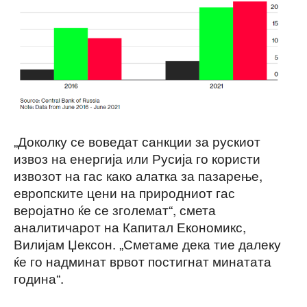
„Доколку се воведат санкции за рускиот
извоз на енергија или Русија го користи
извозот на гас како алатка за пазарење,
европските цени на природниот гас
веројатно ќе се зголемат“, смета
аналитичарот на Капитал Економикс,
Вилијам Џексон. „Сметаме дека тие далеку
ќе го надминат врвот постигнат минатата
година“.