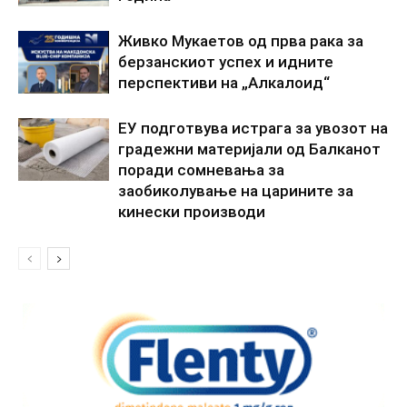
Живко Мукаетов од прва рака за
берзанскиот успех и идните
перспективи на „Алкалоид“
ЕУ подготвува истрага за увозот на
градежни материјали од Балканот
поради сомневања за
заобиколување на царините за
кинески производи