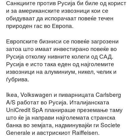
Санкциите против Русија би биле од корист
и за американските извозници кои се
обидуваат да испорачаат повеќе течен
природен гас во Европа.
Европските бизниси се повеќе загрозени
затоа што имаат инвестирано повеќе во
Русија отколку нивните колеги од САД.
Русија е исто така еден од најголемите
извозници на алуминиум, никел, челик и
ѓубрива.
Ikea, Volkswagen и пиварницата Carlsberg
A/S работат во Русија. Италијанската
UniCredit SpA планираше преземање таму
што ќе ја направи најголемата странска
банка во земјата, надминувајќи ги Societe
Generale и австрискиот Raiffeisen.