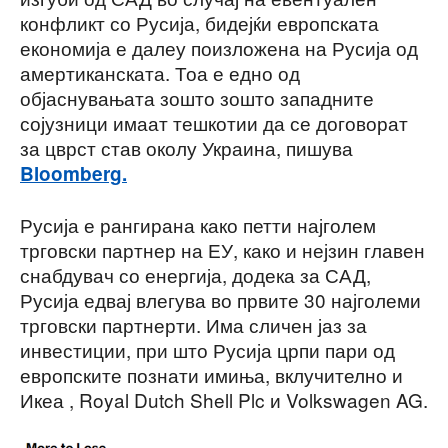
конфликт со Русија, бидејќи европската
економија е далеу поизложена на Русија од
амертиканската. Тоа е едно од
објаснувањата зошто зошто западните
сојузници имаат тешкотии да се договорат
за цврст став околу Украина, пишува
Bloomberg.
Русија е рангирана како петти најголем
трговски партнер на ЕУ, како и нејзин главен
снабдувач со енергија, додека за САД,
Русија едвај влегува во првите 30 најголеми
трговски партнерти. Има сличен јаз за
инвестиции, при што Русија црпи пари од
европските познати имиња, вклучително и
Икеа , Royal Dutch Shell Plc и Volkswagen AG.