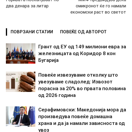
два денара за литар
oмикронот ќе го намали
економски раст во светот
ПОВРЗАНИ СТАТИИ
ПОВЕЌЕ ОД АВТОРОТ
Грант од ЕУ од 149 милиони евра за
железницата од Коридор 8 кон
Бугарија
Повеќе извезуваме отколку што
увезуваме сладолед: Извозот
порасна за 20% во првата половина
од 2026 година
Серафимовски: Македонија мора да
произведува повеќе домашна
храна и да ја намали зависноста од
увоз