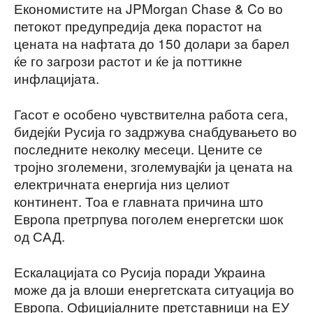
Економистите на JPMorgan Chase & Co во
петокот предупредија дека порастот на
цената на нафтата до 150 долари за барел
ќе го загрози растот и ќе ја поттикне
инфлацијата.
Гасот е особено чувствителна работа сега,
бидејќи Русија го задржува снабдувањето во
последните неколку месеци. Цените се
тројно зголемени, зголемувајќи ја цената на
електричната енергија низ целиот
континент. Тоа е главната причина што
Европа претрпува поголем енергетски шок
од САД.
Ескалацијата со Русија поради Украина
може да ја влоши енергетската ситуација во
Европа. Официјалните претставници на ЕУ