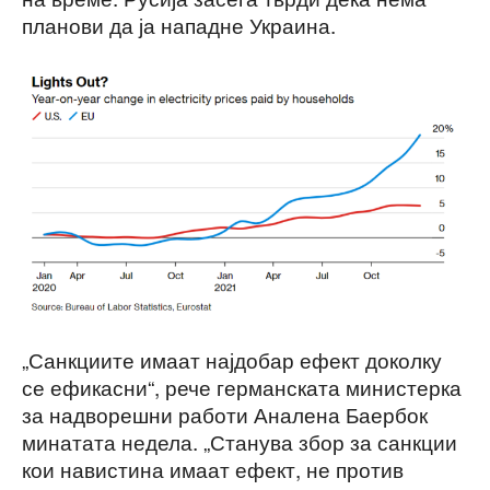
планови да ја нападне Украина.
„Санкциите имаат најдобар ефект доколку
се ефикасни“, рече германската министерка
за надворешни работи Аналена Баербок
минатата недела. „Станува збор за санкции
кои навистина имаат ефект, не против