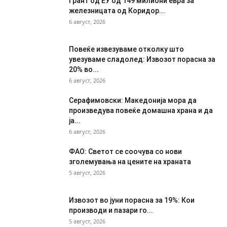
Грант од ЕУ од 149 милиони евра за
железницата од Коридор...
6 август, 2026
Повеќе извезуваме отколку што
увезуваме сладолед: Извозот порасна за
20% во...
6 август, 2026
Серафимовски: Македонија мора да
произведува повеќе домашна храна и да
ја...
6 август, 2026
ФАО: Светот се соочува со нови
зголемувања на цените на храната
5 август, 2026
Извозот во јуни порасна за 19%: Кои
производи и пазари го...
5 август, 2026