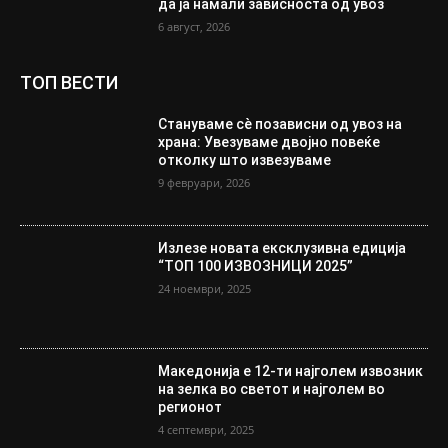
да ја намали зависноста од увоз
6 август, 2026
ТОП ВЕСТИ
Стануваме сè позависни од увоз на
храна: Увезуваме двојно повеќе
отколку што извезуваме
9 февруари, 2026
Излезе новата ексклузивна едиција
“ТОП 100 ИЗВОЗНИЦИ 2025”
24 ноември, 2025
Македонија е 12-ти најголем извозник
на зелка во светот и најголем во
регионот
4 септември, 2025