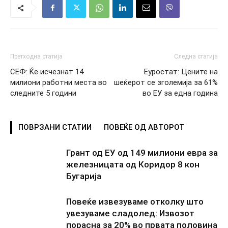
Претходна статија
Следна статија
СЕФ: Ќе исчезнат 14
Еуростат: Цените на
милиони работни места во
шеќерот се зголемија за 61%
следните 5 години
во ЕУ за една година
ПОВРЗАНИ СТАТИИ
ПОВЕЌЕ ОД АВТОРОТ
Грант од ЕУ од 149 милиони евра за
железницата од Коридор 8 кон
Бугарија
Повеќе извезуваме отколку што
увезуваме сладолед: Извозот
порасна за 20% во првата половина