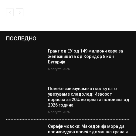
ПОСЛЕДНО
Грант од ЕУ од 149 милиони евра за
железницата од Коридор 8 кон
Бугарија
6 август, 2026
Повеќе извезуваме отколку што
увезуваме сладолед: Извозот
порасна за 20% во првата половина од
2026 година
6 август, 2026
Серафимовски: Македонија мора да
произведува повеќе домашна храна и