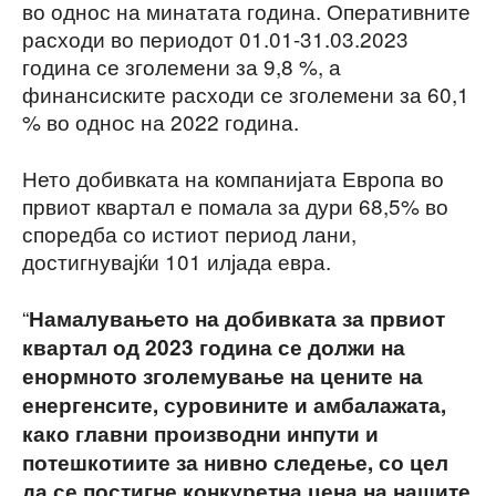
во однос на минатата година. Оперативните
расходи во периодот 01.01-31.03.2023
година се зголемени за 9,8 %, а
финансиските расходи се зголемени за 60,1
% во однос на 2022 година.
Нето добивката на компанијата Европа во
првиот квартал е помала за дури 68,5% во
споредба со истиот период лани,
достигнувајќи 101 илјада евра.
“
Намалувањето на добивката за првиот
квартал од 2023 година се должи на
енормното зголемување на цените на
енергенсите, суровините и амбалажата,
како главни производни инпути и
потешкотиите за нивно следење, со цел
да се постигне конкуретна цена на нашите