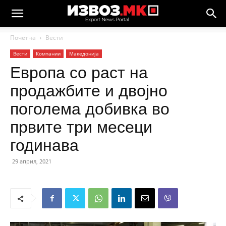
Почетна
Вести
Вести
Компании
Македонија
Европа со раст на
продажбите и двојно
поголема добивка во
првите три месеци
годинава
29 април, 2021