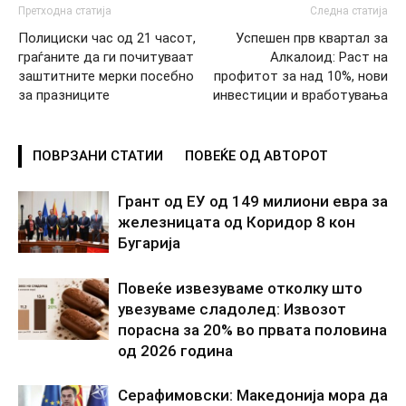
Претходна статија
Следна статија
Полициски час од 21 часот,
Успешен прв квартал за
граѓаните да ги почитуваат
Алкалоид: Раст на
заштитните мерки посебно
профитот за над 10%, нови
за празниците
инвестиции и вработувања
ПОВРЗАНИ СТАТИИ
ПОВЕЌЕ ОД АВТОРОТ
Грант од ЕУ од 149 милиони евра за
железницата од Коридор 8 кон
Бугарија
Повеќе извезуваме отколку што
увезуваме сладолед: Извозот
порасна за 20% во првата половина
од 2026 година
Серафимовски: Македонија мора да