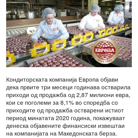
Кондиторската компанија Европа објави
дека првите три месеци годинава остварила
приходи од продажба од 2,87 милиони евра,
кои се поголеми за 8,1% во споредба со
приходите од продажба остварени истиот
период минатата 2020 година, покажуваат
денеска објавените финансиски извештаи
на компанијата на Македонската берза.