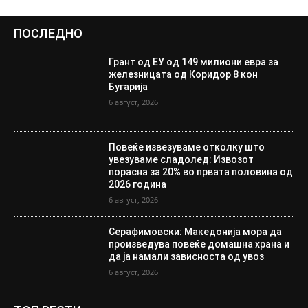
ПОСЛЕДНО
Грант од ЕУ од 149 милиони евра за
железницата од Коридор 8 кон
Бугарија
6 август, 2026
Повеќе извезуваме отколку што
увезуваме сладолед: Извозот
порасна за 20% во првата половина од
2026 година
6 август, 2026
Серафимовски: Македонија мора да
произведува повеќе домашна храна и
да ја намали зависноста од увоз
6 август, 2026