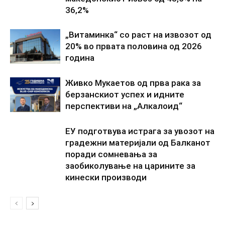
36,2%
„Витаминка“ со раст на извозот од
20% во првата половина од 2026
година
Живко Мукаетов од прва рака за
берзанскиот успех и идните
перспективи на „Алкалоид“
ЕУ подготвува истрага за увозот на
градежни материјали од Балканот
поради сомневања за
заобиколување на царините за
кинески производи