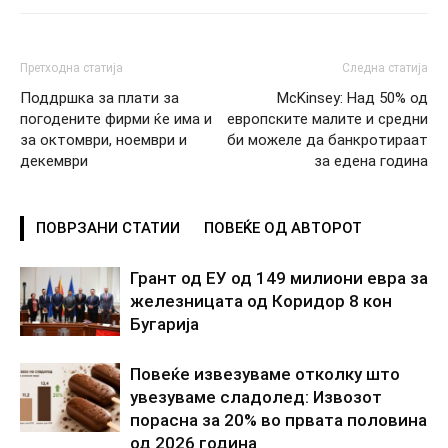
Претходна статија
Следна статија
Поддршка за плати за
McKinsey: Над 50% од
погодените фирми ќе има и
европските малите и средни
за октомври, ноември и
би можеле да банкротираат
декември
за едена година
ПОВРЗАНИ СТАТИИ
ПОВЕЌЕ ОД АВТОРОТ
Грант од ЕУ од 149 милиони евра за
железницата од Коридор 8 кон
Бугарија
Повеќе извезуваме отколку што
увезуваме сладолед: Извозот
порасна за 20% во првата половина
од 2026 година