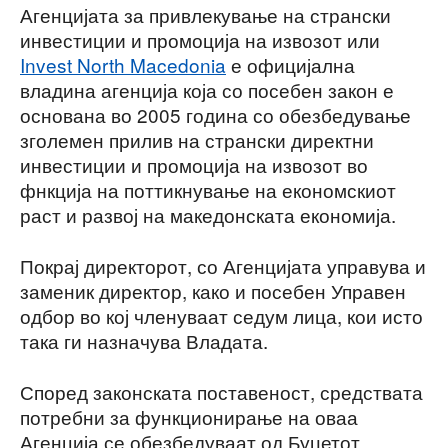
Агенцијата за привлекување на странски
инвестиции и промоција на извозот или
Invest North Macedonia
е официјална
владина агенција која со посебен закон е
основана во 2005 година со обезбедување
зголемен прилив на странски директни
инвестиции и промоција на извозот во
фнкција на поттикнување на економскиот
раст и развој на македонската економија.
Покрај директорот, со Агенцијата управува и
заменик директор, како и посебен Управен
одбор во кој членуваат седум лица, кои исто
така ги назначува Владата.
Според законската поставеност, средствата
потребни за функционирање на оваа
Агенција се обезбедуваат од Буџетот.