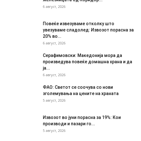
6 август, 2026
Повеќе извезуваме отколку што
увезуваме сладолед: Извозот порасна за
20% во...
6 август, 2026
Серафимовски: Македонија мора да
произведува повеќе домашна храна и да
ја...
6 август, 2026
ФАО: Светот се соочува со нови
зголемувања на цените на храната
5 август, 2026
Извозот во јуни порасна за 19%: Кои
производи и пазари го...
5 август, 2026