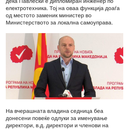
дека Павлески е дипломиран инженер по
електротехника. Тој на оваа функција доаѓа
од местото заменик министер во
Министерството за локална самоуправа.
На вчерашната владина седница беа
донесени повеќе одлуки за именување
директори, в.д. директори и членови на