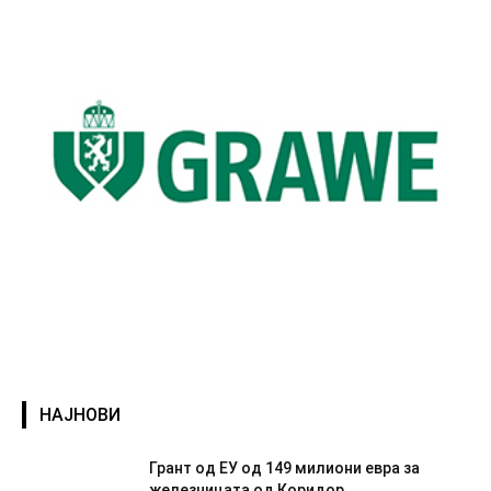
НАЈНОВИ
Грант од ЕУ од 149 милиони евра за
железницата од Коридор...