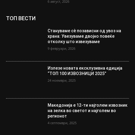
6 август, 2026
ТОП ВЕСТИ
Стануваме сè позависни од увоз на
храна: Увезуваме двојно повеќе
отколку што извезуваме
9 февруари, 2026
Излезе новата ексклузивна едиција
“ТОП 100 ИЗВОЗНИЦИ 2025”
24 ноември, 2025
Македонија е 12-ти најголем извозник
на зелка во светот и најголем во
регионот
4 септември, 2025