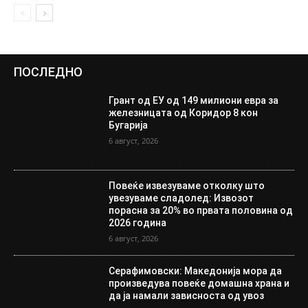
ПОСЛЕДНО
Грант од ЕУ од 149 милиони евра за
железницата од Коридор 8 кон
Бугарија
6 август, 2026
Повеќе извезуваме отколку што
увезуваме сладолед: Извозот
порасна за 20% во првата половина од
2026 година
6 август, 2026
Серафимовски: Македонија мора да
произведува повеќе домашна храна и
да ја намали зависноста од увоз