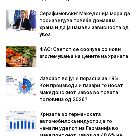
Серафимовски: Македонија мора да
произведува повеќе домашна
храна и да ја намали зависноста од
увоз
ФАО: Светот се соочува со нови
зголемувања на цените на храната
Извозот во јуни порасна за 19%:
Кои производи и пазари го носат
македонскиот извоз во првата
половина од 2026?
Кризата во германската
автомобилска индустрија го
намали уделот на Германија во
македонскиот извоз од 48,6% на