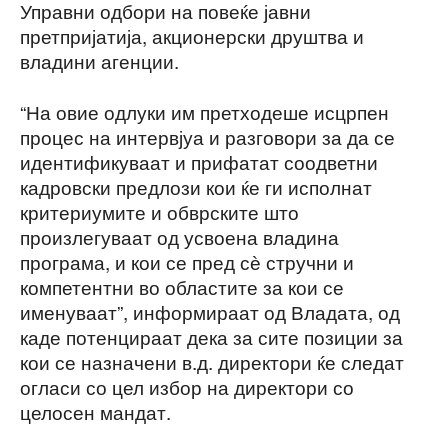
Управни одбори на повеќе јавни
претпријатија, акционерски друштва и
владини агенции.
“На овие одлуки им претходеше исцрпен
процес на интервјуа и разговори за да се
идентификуваат и прифатат соодветни
кадровски предлози кои ќе ги исполнат
критериумите и обврските што
произлегуваат од усвоена владина
програма, и кои се пред сѐ стручни и
компетентни во областите за кои се
именуваат”, информираат од Владата, од
каде потенцираат дека за сите позиции за
кои се назначени в.д. директори ќе следат
огласи со цел избор на директори со
целосен мандат.