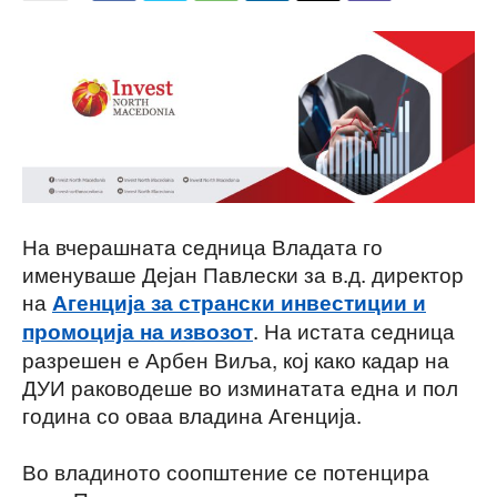
На вчерашната седница Владата го
именуваше Дејан Павлески за в.д. директор
на
Агенција за странски инвестиции и
. На истата седница
промоција на извозот
разрешен е Арбен Виља, кој како кадар на
ДУИ раководеше во изминатата една и пол
година со оваа владина Агенција.
Во владиното соопштение се потенцира