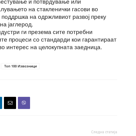
вестување и потврдување или
лувањето на стакленички гасови во
о поддршка на одржливиот развој преку
на јаглерод.
ндустри ги презема сите потребни
оите процеси со стандарди кои гарантираат
 во интерес на целокупната заедница.
Топ 100 Извозници
Следна статија