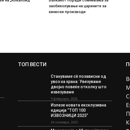
ви на „Алкалоид“
Балканот поради сомневања за
заобиколување на царините за
кинески производи
ТОП ВЕСТИ
П
Стануваме сè позависни од
В
увоз на храна: Увезуваме
М
двојно повеќе отколку што
извезуваме
С
9 февруари, 2026
Е
Излезе новата ексклузивна
едиција “ТОП 100
П
ИЗВОЗНИЦИ 2025”
К
24 ноември, 2025