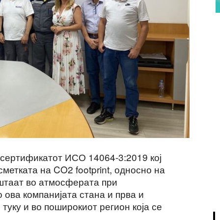
 сертификатот ИСО 14064-3:2019 кој
метката на CO2 footprint, односно на
уштаат во атмосферата при
 ова компанијата стана и прва и
 туку и во поширокиот регион која се