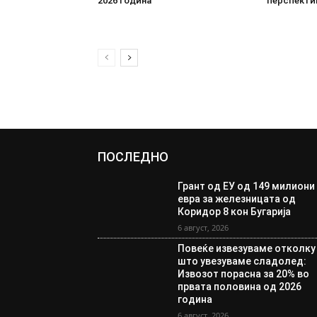
2026 година
перспекти
ПОСЛЕДНО
Грант од ЕУ од 149 милиони
евра за железницата од
Коридор 8 кон Бугарија
6 август, 2026
Повеќе извезуваме отколку
што увезуваме сладолед:
Извозот порасна за 20% во
првата половина од 2026
година
6 август, 2026