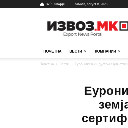
C
32
сабота, август 8, 2026
Skopje
ИзвозМК
ПОЧЕТНА
ВЕСТИ
КОМПАНИИ
Почетна
Вести
Еуроникел Индустри единствен 
Еурони
земј
сертиф