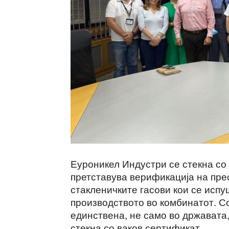
Еуроникел Индустри се стекна со
претставува верификација на прес
стакленичките гасови кои се исп
производството во комбинатот. Со
единствена, не само во државата,
стекна со ваков сертификат.