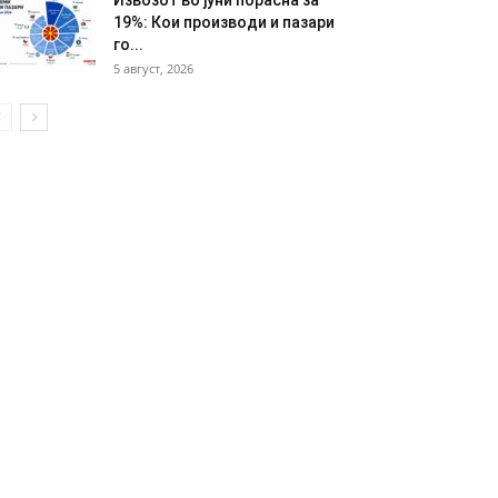
Извозот во јуни порасна за
19%: Кои производи и пазари
го...
5 август, 2026