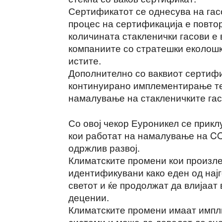
Сертификатот се однесува на гас
процес на сертификација е повтор
количината стакленички гасови е
компаниите со стратешки еколош
истите.
Дополнително со ваквиот сертифи
континуирано имплементирање те
намалување на стакленичките гас
Со овој чекор Еуроникел се прикл
кои работат на намалување на CO
одржлив развој.
Климатските промени кои произле
идентификувани како еден од нај
светот и ќе продолжат да влијаат 
децении.
Климатските промени имаат импли
системи и може да доведат до зна