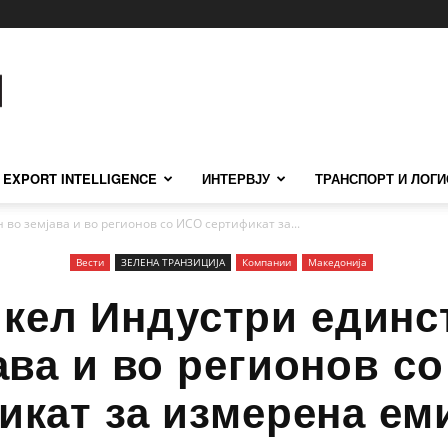
EXPORT INTELLIGENCE
ИНТЕРВЈУ
ТРАНСПОРТ И ЛОГИ
во земјава и во регионов со ИСО сертификат за...
Вести
ЗЕЛЕНА ТРАНЗИЦИЈА
Компании
Македонија
кел Индустри единс
ава и во регионов с
икат за измерена еми