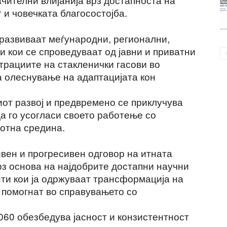
 и човечката благосостојба.
е развиваат меѓународни, регионални,
 кои се спроведуваат од јавни и приватни
трациите на стакленички гасови во
а олеснување на адаптацијата кон
иот развој и предвремено се приклучува
да го усогласи своето работење со
отна средина.
ивен и прогресивен одговор на итната
рз основа на најдобрите достапни научни
нти кои ја одржуваат трансформација на
 помогнат во справувањето со
060 обезбедува јасност и конзистентност