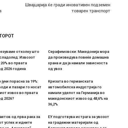
Швајцарија ќе гради иновативен подземен
а
товарен транспорт
ВТОРОТ
везуваме отколку што
Серафимовски: Македонија мора
 сладолед: Извозот
да произведува повеќе домашна
 20% во првата
храна и да ја намали зависноста
д 2026 година
од увоз
 јуни порасна за 19%:
Кризата во германската
оди и пазари го носат
автомобилска индустрија го
иот извоз во првата
намали уделот на Германија во
д 2026?
македонскиот извоз од 48,6% на
36,2%
етов од прва рака за
ЕУ подготвува истрага за увозот
т успех и идните
на градежни материјали од