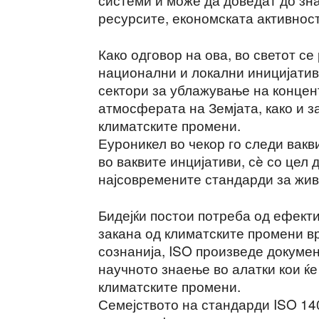
ресурсите, економската активност
Како одговор на ова, во светот с
национални и локални иницијативи
сектори за ублажување на концен
атмосферата на Земјата, како и з
климатските промени.
Еуроникел во чекор го следи вакв
во ваквите инцијативи, сè со цел 
најсовремените стандарди за жив
Бидејќи постои потреба од ефект
закана од климатските промени в
сознанија, ISO произведе докуме
научното знаење во алатки кои ќе
климатските промени.
Семејството на стандарди ISO 14