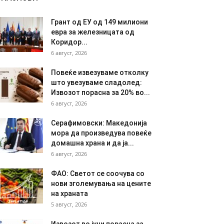
Грант од ЕУ од 149 милиони
евра за железницата од
Коридор...
6 август, 2026
Повеќе извезуваме отколку
што увезуваме сладолед:
Извозот порасна за 20% во...
6 август, 2026
Серафимовски: Македонија
мора да произведува повеќе
домашна храна и да ја...
6 август, 2026
ФАО: Светот се соочува со
нови зголемувања на цените
на храната
5 август, 2026