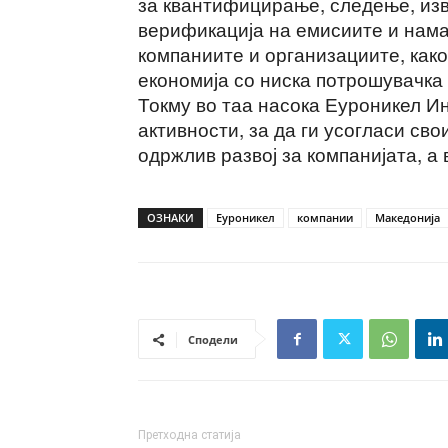
за квантифицирање, следење, из
верификација на емисиите и нама
компаниите и организациите, как
економија со ниска потрошувачка 
Токму во таа насока Еуроникел И
активности, за да ги усогласи св
одржлив развој за компанијата, а
ОЗНАКИ
Еуроникел
компании
Македонија
Сподели
Претходна статија