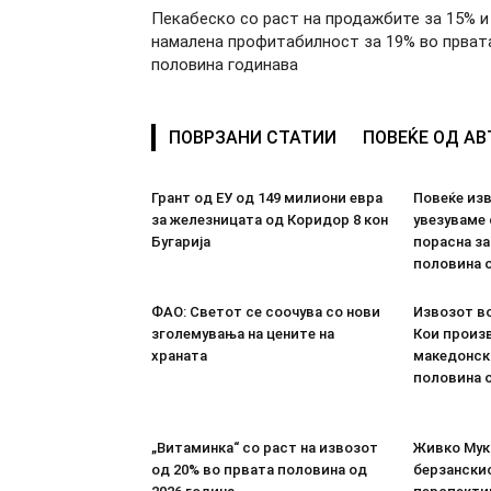
Пекабеско со раст на продажбите за 15% и
намалена профитабилност за 19% во прват
половина годинава
ПОВРЗАНИ СТАТИИ
ПОВЕЌЕ ОД А
Грант од ЕУ од 149 милиони евра
Повеќе из
за железницата од Коридор 8 кон
увезуваме
Бугарија
порасна за
половина о
ФАО: Светот се соочува со нови
Извозот во
зголемувања на цените на
Кои произв
храната
македонск
половина о
„Витаминка“ со раст на извозот
Живко Мука
од 20% во првата половина од
берзанскио