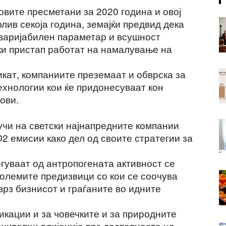
овите пресметани за 2020 година и овој
лив секоја година, земајќи предвид дека
 варијабилен параметар и всушност
ки пристап работат на намалување на
кат, компаниите преземаат и обврска за
хнологии кои ќе придонесуваат кон
ови.
учи на светски најнапредните компании
2 емисии како дел од своите стратегии за
гуваат од антропогената активност се
големите предизвици со кои се соочува
врз бизнисот и граѓаните во идните
кации и за човечките и за природните
чителни влијанија врз достапноста на