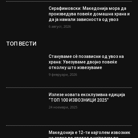
Серафимовски: Македонија мора да
произведува повеќе домашна храна и
да ја намали зависноста од увоз
6 август, 2026
ТОП ВЕСТИ
Стануваме сè позависни од увоз на
храна: Увезуваме двојно повеќе
отколку што извезуваме
9 февруари, 2026
Излезе новата ексклузивна едиција
“ТОП 100 ИЗВОЗНИЦИ 2025”
24 ноември, 2025
Македонија е 12-ти најголем извозник