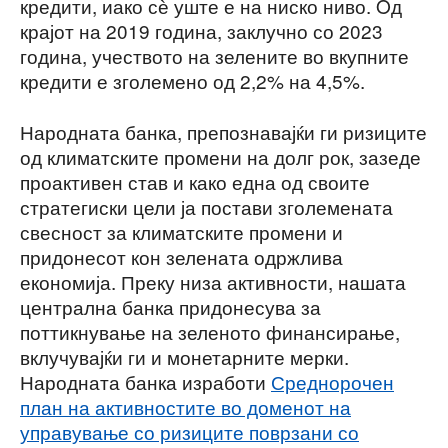
кредити, иако сѐ уште е на ниско ниво. Oд
крајот на 2019 година, заклучно со 2023
година, учеството на зелените во вкупните
кредити е зголемено од 2,2% на 4,5%.
Народната банка, препознавајќи ги ризиците
од климатските промени на долг рок, зазеде
проактивен став и како една од своите
стратегиски цели ја постави зголемената
свесност за климатските промени и
придонесот кон зелената одржлива
економија. Преку низа активности, нашата
централна банка придонесува за
поттикнување на зеленото финансирање,
вклучувајќи ги и монетарните мерки.
Народната банка изработи
Среднорочен
план на активностите во доменот на
управување со ризиците поврзани со