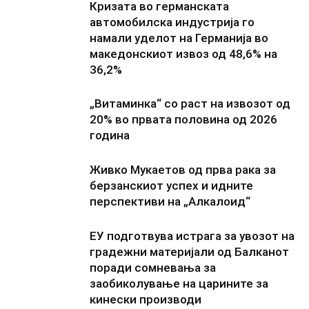
Кризата во германската
автомобилска индустрија го
намали уделот на Германија во
македонскиот извоз од 48,6% на
36,2%
„Витаминка“ со раст на извозот од
20% во првата половина од 2026
година
Живко Мукаетов од прва рака за
берзанскиот успех и идните
перспективи на „Алкалоид“
ЕУ подготвува истрага за увозот на
градежни материјали од Балканот
поради сомневања за
заобиколување на царините за
кинески производи