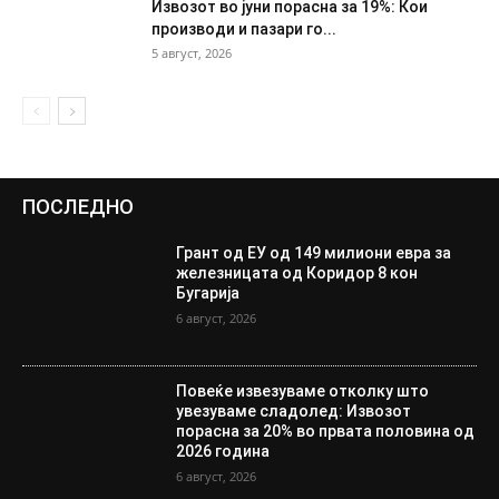
Извозот во јуни порасна за 19%: Кои
производи и пазари го...
5 август, 2026
ПОСЛЕДНО
Грант од ЕУ од 149 милиони евра за
железницата од Коридор 8 кон
Бугарија
6 август, 2026
Повеќе извезуваме отколку што
увезуваме сладолед: Извозот
порасна за 20% во првата половина од
2026 година
6 август, 2026