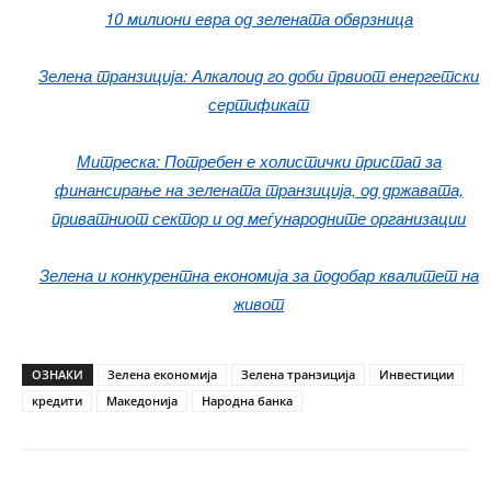
10 милиони евра од зелената обврзница
Зелена транзиција: Алкалоид го доби првиот енергетски
сертификат
Митреска: Потребен е холистички пристап за
финансирање на зелената транзиција, од државата,
приватниот сектор и од меѓународните организации
Зелена и конкурентна економија за подобар квалитет на
живот
ОЗНАКИ
Зелена економија
Зелена транзиција
Инвестиции
кредити
Македонија
Народна банка