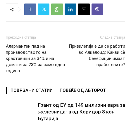
Претходна статија
Следна статија
Алармантен пад на
Привилегија е да се работи
производството на
во Алкалоид: Какви сѐ
краставици за 34% и на
бенефиции имаат
домати за 23% за само една
вработените?
година
ПОВРЗАНИ СТАТИИ
ПОВЕЌЕ ОД АВТОРОТ
Грант од ЕУ од 149 милиони евра за
железницата од Коридор 8 кон
Бугарија