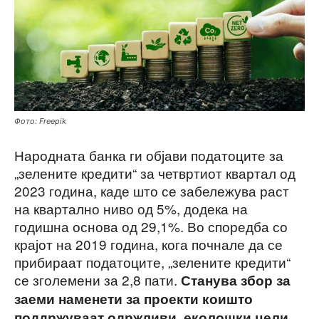
Фото: Freepik
Народната банка ги објави податоците за
„зелените кредити“ за четвртиот квартал од
2023 година, каде што се забележува раст
на квартално ниво од 5%, додека на
годишна основа од 29,1%. Во споредба со
крајот на 2019 година, кога почнале да се
прибираат податоците, „зелените кредити“
се зголемени за 2,8 пати.
Станува збор за
заеми наменети за проекти коишто
поддржуваат одржливи, еколошки цели,