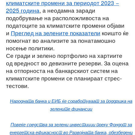
климатските промени за периодот 2023 −
2025 година
, а неодамна заради
подобрување на расположливоста на
податоците за климатските промени објави
и
Преглед на зелените показатели
коишто ќе
помогнат во анализите за понатамошно
носење политики.
Се гради и зелено портфолио на хартиите
од вредност во девизните резерви. За оцена
на отпорноста на банкарскиот систем на
климатските промени се планираат стрес-
тестови.
Народната банка и ЕИБ ќе соработуваат за поддршка на
зелените финансии
Повеќе средства за зелени инвестиции преку Фондот за
енергетска ефикасност во Развојната банка, обезбедени