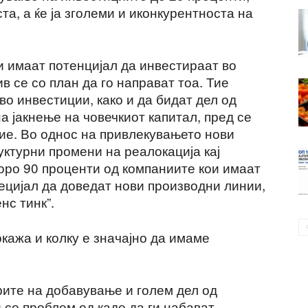
та, а ќе ја зголеми и иконкурентноста на
 имаат потенцијал да инвестираат во
ив се со план да го направат тоа. Тие
во инвестиции, како и да бидат дел од
а јакнење на човечкиот капитал, пред се
ие. Во однос на привлекувањето нови
руктурни промени на реалокација кај
коро 90 проценти од компаниите кои имаат
ецијал да доведат нови производни линии,
нс тинк”.
кажа и колку е значајно да имаме
ите на добавување и голем дел од
со проблем од каде да ги набават