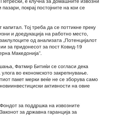
 Петрески, е клучна за домашните извозни
пазари, покрај постојните на кои се
 капитал. Тој треба да се поттикне преку
изни и доедукација на работно место,
 заклулоците од анализата „Потенцијалот
ии за придонесот за пост Ковид-19
ерна Македонија”.
шања, Фатмир Битиќи се согласи дека
 улога во економското закрепнување.
ттиот пакет мерки веќе не се зборува само
 новиинвестициски активности на овие
, Фондот за поддршка на извозните
Законот за државна гаранција за