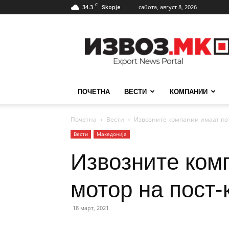
C
34.3
сабота, август 8, 2026
Skopje
ИзвозМК
ПОЧЕТНА
ВЕСТИ
КОМПАНИИ
Почетна
Вести
Извозните компании имаат пот
Вести
Македонија
Извозните ком
мотор на пост-
18 март, 2021