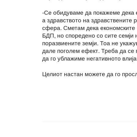
-Се обидуваме да покажеме дека 
а здравството на здравствените 
сфера. Сметам дека економските 
БДП, но споредено со сите семји н
поразвиените земји. Тоа не укажу
дале поголем ефект. Треба да се
да го ублажиме негативното влија
Целиот настан можете да го прос