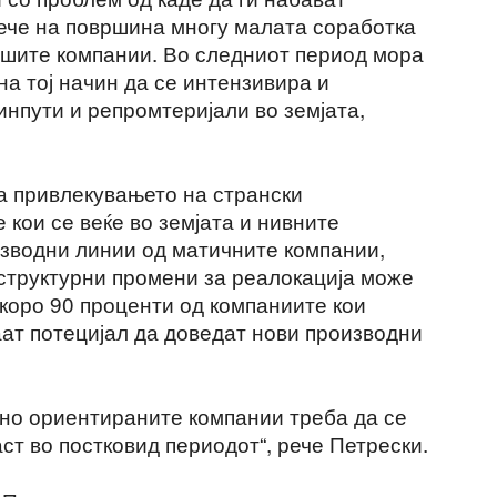
лече на површина многу малата соработка
ашите компании. Во следниот период мора
 на тој начин да се интензивира и
инпути и репромтеријали во земјата,
на привлекувањето на странски
 кои се веќе во земјата и нивните
зводни линии од матичните компании,
структурни промени за реалокација може
скоро 90 проценти од компаниите кои
аат потецијал да доведат нови производни
зно ориентираните компании треба да се
аст во постковид периодот“, рече Петрески.