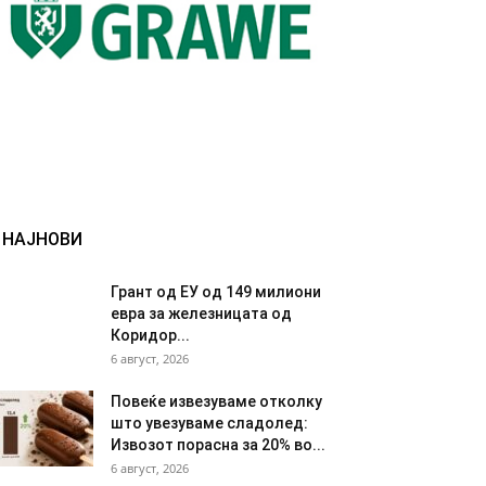
НАЈНОВИ
Грант од ЕУ од 149 милиони
евра за железницата од
Коридор...
6 август, 2026
Повеќе извезуваме отколку
што увезуваме сладолед:
Извозот порасна за 20% во...
6 август, 2026