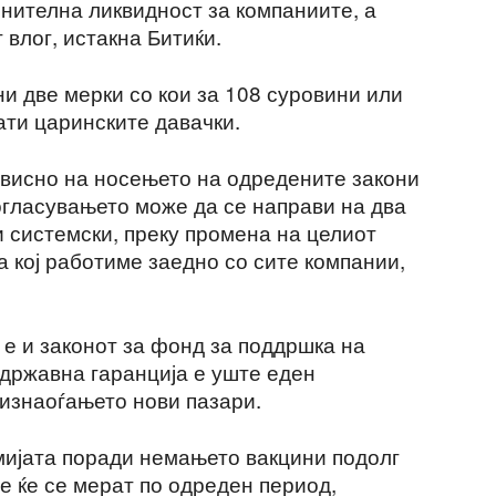
лнителна ликвидност за компаниите, а
 влог, истакна Битиќи.
ни две мерки со кои за 108 суровини или
ати царинските давачки.
висно на носењето на одредените закони
гласувањето може да се направи на два
и системски, преку промена на целиот
 кој работиме заедно со сите компании,
 е и законот за фонд за поддршка на
 државна гаранција е уште еден
 изнаоѓањето нови пазари.
омијата поради немањето вакцини подолг
е ќе се мерат по одреден период,