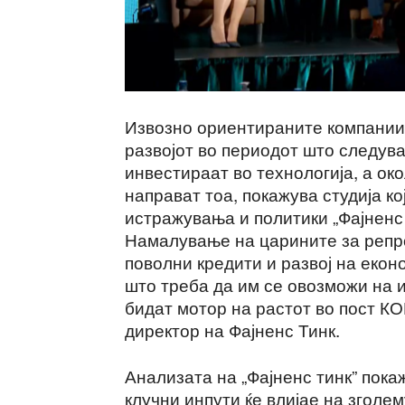
Извозно ориентираните компании 
развојот во периодот што следува
инвестираат во технологија, а око
направат тоа, покажува студија ко
истражувања и политики „Фајненс 
Намалување на царините за репр
поволни кредити и развој на екон
што треба да им се овозможи на 
бидат мотор на растот во пост К
директор на Фајненс Тинк.
Анализата на „Фајненс тинк” пок
клучни инпути ќе влијае на зголе