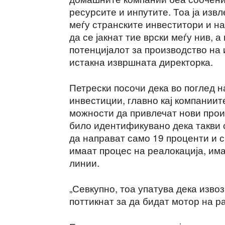
ресурсите и инпутите. Тоа ја изв
меѓу странските инвеститори и н
да се јакнат тие врски меѓу нив, а
потенцијалот за производство на 
истакна извршната директорка.
Петрески посочи дека во поглед 
инвестиции, главно кај компаниите
можности да привлечат нови прои
било идентификувано дека такви 
да направат само 19 проценти и 
имаат процес на реалокација, им
линии.
„Севкупно, тоа упатува дека изво
поттикнат за да бидат мотор на р