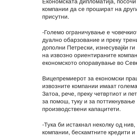
Економската дипломатија, посочи
компании да се прошират на други 
присутни.
-Големо ограничување е човечкиот
дуално обарзование и преку трен
дополни Петрески, изнесувајќи ги
на извозно ориентираните компан
економското опоравување во Сев
Вицепремиерот за економски пра
извозните компании имаат голема
Затоа, рече, преку четвртиот и пе
за помош, туку и за поттикнување
производствени капацитети.
-Тука би истакнал неколку од нив
компании, бескамтните кредити и 