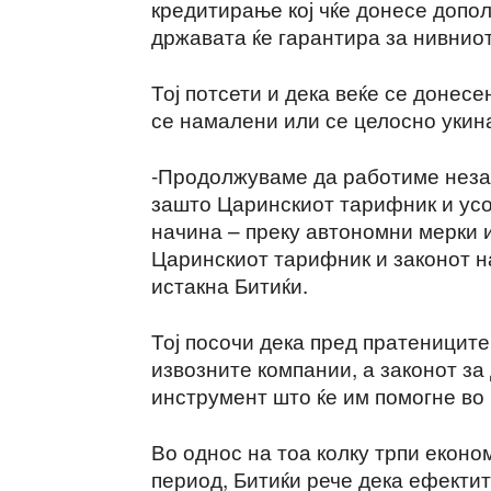
кредитирање кој чќе донесе допо
државата ќе гарантира за нивниот
Тој потсети и дека веќе се донесе
се намалени или се целосно укин
-Продолжуваме да работиме неза
зашто Царинскиот тарифник и усо
начина – преку автономни мерки 
Царинскиот тарифник и законот на
истакна Битиќи.
Тој посочи дека пред пратениците
извозните компании, а законот за
инструмент што ќе им помогне во
Во однос на тоа колку трпи екон
период, Битиќи рече дека ефектит