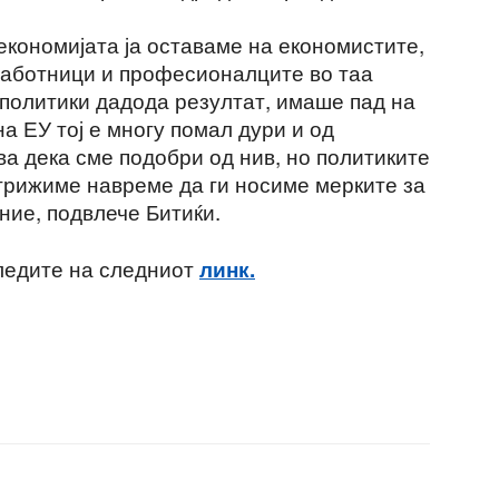
економијата ја оставаме на економистите,
работници и професионалците во таа
политики дадода резултат, имаше пад на
а ЕУ тој е многу помал дури и од
ва дека сме подобри од нив, но политиките
 грижиме навреме да ги носиме мерките за
ние, подвлече Битиќи.
ледите на следниот
линк.