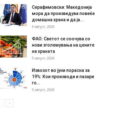
Серафимовски: Македонија
мора да произведува повеќе
домашна храна и да ја...
6 август, 2026
ФАО: Светот се соочува со
нови зголемувања на цените
на храната
5 август, 2026
Извозот во јуни порасна за
19%: Кои производи и пазари
го...
5 август, 2026