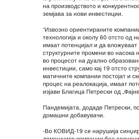
на производството и конкурентнос
земјава за нови инвестиции.
“Извозно ориентираните компании
технологија и околу 60 отсто од н
имаат потенцијал и да вложуваат 
структурните промени во насока н
во процесот на дуално образован
инвестиции, само кај 19 отсто ст
матичните компании постојат и с
процес на реалокација, имаат пот
изјави Благица Петрески од „Фајне
Пандемијата, додаде Петрески, по
домашни добавувачи.
-Во КОВИД-19 се нарушија синџир
домашните компании беа соочени 