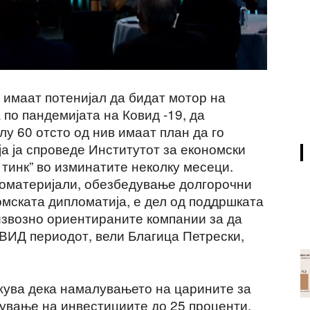
имаат потенијал да бидат мотор на
 по пандемијата на Ковид -19, да
лу 60 отсто од нив имаат план да го
ја ја спроведе Институтот за економски
тинк” во изминатите неколку месеци.
оматеријали, обезбедување долгорочни
омската дипломатија, е дел од поддршката
извозно ориентираните компании за да
ОВИД периодот, вели Благица Петрески,
ажува дека намалувањето на царините за
мување на инвестициите до 25 проценти,