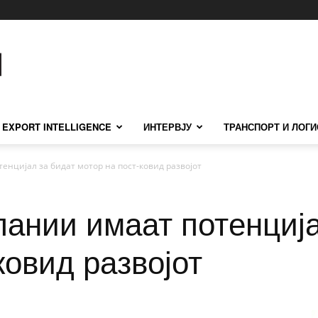
EXPORT INTELLIGENCE
ИНТЕРВЈУ
ТРАНСПОРТ И ЛОГИ
енцијал за бидат мотор на пост-ковид развојот
пании имаат потенција
ковид развојот