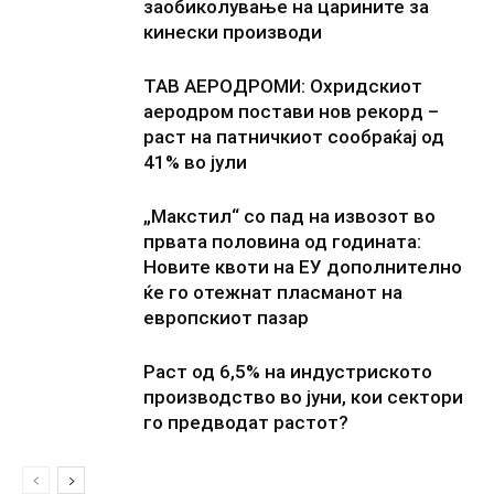
заобиколување на царините за
кинески производи
ТАВ АЕРОДРОМИ: Охридскиот
аеродром постави нов рекорд –
раст на патничкиот сообраќај од
41% во јули
„Макстил“ со пад на извозот во
првата половина од годината:
Новите квоти на ЕУ дополнително
ќе го отежнат пласманот на
европскиот пазар
Раст од 6,5% на индустриското
производство во јуни, кои сектори
го предводат растот?