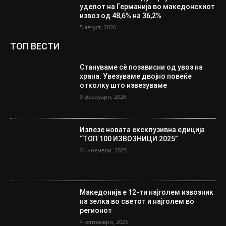
уделот на Германија во македонскиот
извоз од 48,6% на 36,2%
5 август, 2026
ТОП ВЕСТИ
Стануваме сè позависни од увоз на
храна: Увезуваме двојно повеќе
отколку што извезуваме
9 февруари, 2026
Излезе новата ексклузивна едиција
“ТОП 100 ИЗВОЗНИЦИ 2025”
24 ноември, 2025
Македонија е 12-ти најголем извозник
на зелка во светот и најголем во
регионот
4 септември, 2025