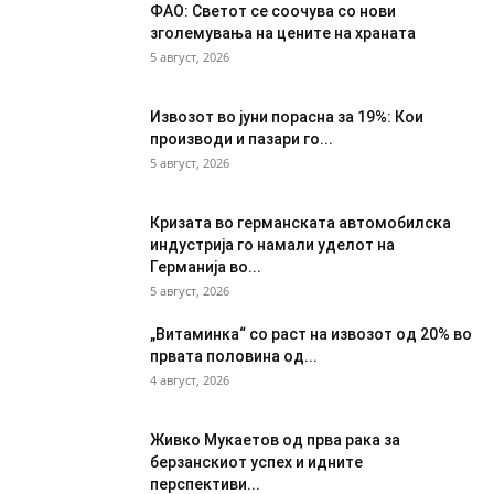
ФАО: Светот се соочува со нови
зголемувања на цените на храната
5 август, 2026
Извозот во јуни порасна за 19%: Кои
производи и пазари го...
5 август, 2026
Кризата во германската автомобилска
индустрија го намали уделот на
Германија во...
5 август, 2026
„Витаминка“ со раст на извозот од 20% во
првата половина од...
4 август, 2026
Живко Мукаетов од прва рака за
берзанскиот успех и идните
перспективи...