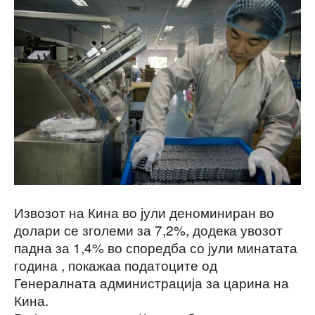
Извозот на Кина во јули деноминиран во
долари се зголеми за 7,2%, додека увозот
падна за 1,4% во споредба со јули минатата
година , покажаа податоците од
Генералната администрација за царина на
Кина.