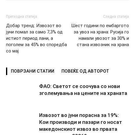
Претходна статија
Следна статија
Добар тренд: Извозот во
Шест години по ембаргото
јуни помал за само 7,3% од
за увоз на храна: Русија го
истиот период лани, а
намали увозот за 30% и
поголем за 45% во споредба
стана извозник на храна
со мај
ПОВРЗАНИ СТАТИИ
ПОВЕЌЕ ОД АВТОРОТ
ФАО: Светот се соочува со нови
зголемувања на цените на храната
Извозот во јуни порасна за 19%:
Кои производи и пазари го носат
македонскиот извоз во првата