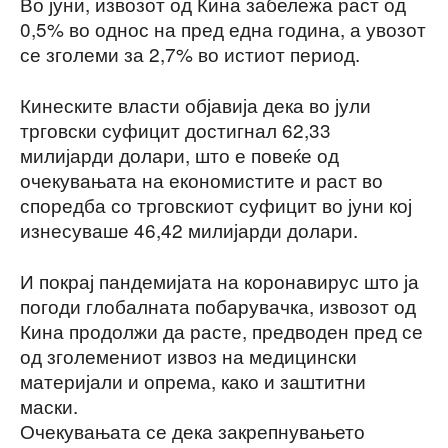
Во јуни, извозот од Кина забележа раст од
0,5% во однос на пред една година, а увозот
се зголеми за 2,7% во истиот период.
Кинеските власти објавија дека во јули
трговски суфицит достигнал 62,33
милијарди долари, што е повеќе од
очекувањата на економистите и раст во
споредба со трговскиот суфицит во јуни кој
изнесуваше 46,42 милијарди долари.
И покрај пандемијата на коронавирус што ја
погоди глобалната побарувачка, извозот од
Кина продолжи да расте, предводен пред се
од зголемениот извоз на медицински
материјали и опрема, како и заштитни
маски.
Очекувањата се дека закрепнувањето