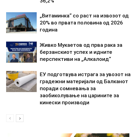
36,2%
„Витаминка“ со раст на извозот од
20% во првата половина од 2026
година
Живко Мукаетов од прва рака за
берзанскиот успех и идните
перспективи на „Алкалоид“
ЕУ подготвува истрага за увозот на
градежни материјали од Балканот
поради сомневања за
заобиколување на царините за
кинески производи