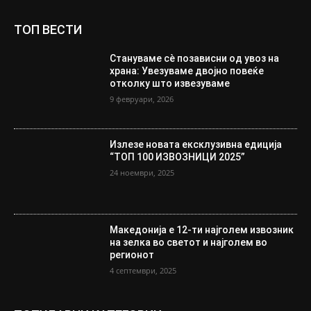
ТОП ВЕСТИ
Стануваме сè позависни од увоз на
храна: Увезуваме двојно повеќе
отколку што извезуваме
9 февруари, 2026
Излезе новата ексклузивна едиција
“ТОП 100 ИЗВОЗНИЦИ 2025”
24 ноември, 2025
Македонија е 12-ти најголем извозник
на зелка во светот и најголем во
регионот
4 септември, 2025