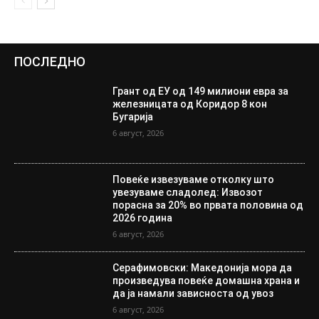
ПОСЛЕДНО
Грант од ЕУ од 149 милиони евра за
железницата од Коридор 8 кон
Бугарија
6 август, 2026
Повеќе извезуваме отколку што
увезуваме сладолед: Извозот
порасна за 20% во првата половина од
2026 година
6 август, 2026
Серафимовски: Македонија мора да
произведува повеќе домашна храна и
да ја намали зависноста од увоз
6 август, 2026