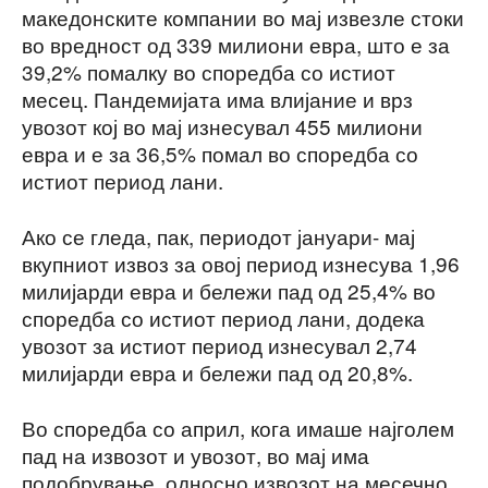
македонските компании во мај извезле стоки
во вредност од 339 милиони евра, што е за
39,2% помалку во споредба со истиот
месец. Пандемијата има влијание и врз
увозот кој во мај изнесувал 455 милиони
евра и е за 36,5% помал во споредба со
истиот период лани.
Ако се гледа, пак, периодот јануари- мај
вкупниот извоз за овој период изнесува 1,96
милијарди евра и бележи пад од 25,4% во
споредба со истиот период лани, додека
увозот за истиот период изнесувал 2,74
милијарди евра и бележи пад од 20,8%.
Во споредба со април, кога имаше најголем
пад на извозот и увозот, во мај има
подобрување, односно извозот на месечно