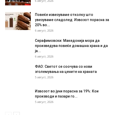
6 август, 2026
Повеќе извезуваме отколку што
увезуваме сладолед: Извозот порасна за
20% во...
6 август, 2026
Серафимовски: Македонија мора да
произведува повеќе домашна храна и да
ја...
6 август, 2026
ФАО: Светот се соочува со нови
зголемувања на цените на храната
5 август, 2026
Извозот во јуни порасна за 19%: Кои
производи и пазари го...
5 август, 2026