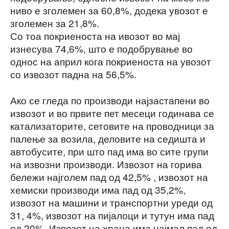
ниво е зголемен за 60,8%, додека увозот е
зголемен за 21,8%.
Со тоа покриеноста на ивозот во мај
изнесува 74,6%, што е подобрување во
однос на април кога покриеноста на увозот
со извозот падна на 56,5%.
Ако се гледа по производи најзастапени во
извозот и во првите пет месеци годинава се
катализаторите, сетовите на проводници за
палење за возила, деловите на седишта и
автобусите, при што пад има во сите групи
на извозни производи. Извозот на горива
бележи најголем пад од 42,5% , извозот на
хемиски производи има пад од 35,2%,
извозот на машини и транспортни уреди од
31, 4%, извозот на пијалоци и тутун има пад
од 20%. Извозот на храна има најмал пад од