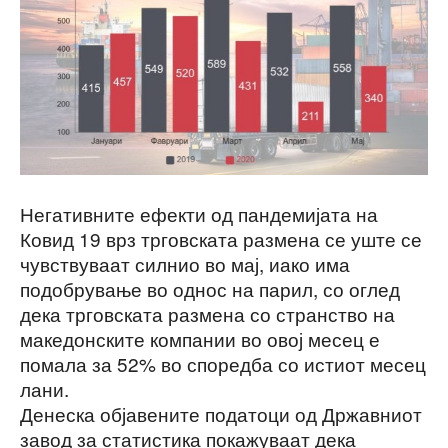
Негативните ефекти од пандемијата на
Ковид 19 врз трговската размена се уште се
чувствуваат силнио во мај, иако има
подобрување во однос на парил, со оглед
дека трговската размена со странство на
македонските компании во овој месец е
помала за 52% во споредба со истиот месец
лани.
Денеска објавените податоци од Државниот
завод за статистика покажуваат дека