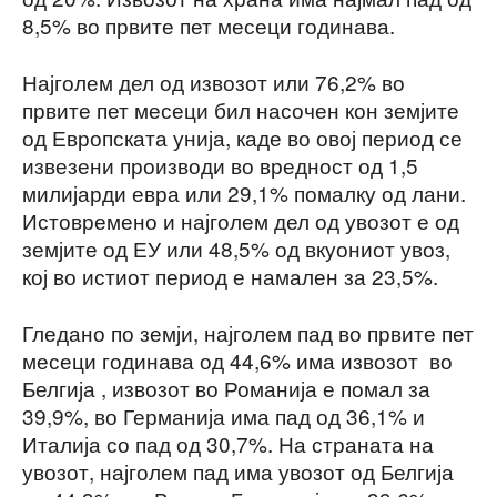
8,5% во првите пет месеци годинава.
Најголем дел од извозот или 76,2% во
првите пет месеци бил насочен кон земјите
од Европската унија, каде во овој период се
извезени производи во вредност од 1,5
милијарди евра или 29,1% помалку од лани.
Истовремено и најголем дел од увозот е од
земјите од ЕУ или 48,5% од вкуониот увоз,
кој во истиот период е намален за 23,5%.
Гледано по земји, најголем пад во првите пет
месеци годинава од 44,6% има извозот во
Белгија , извозот во Романија е помал за
39,9%, во Германија има пад од 36,1% и
Италија со пад од 30,7%. На страната на
увозот, најголем пад има увозот од Белгија