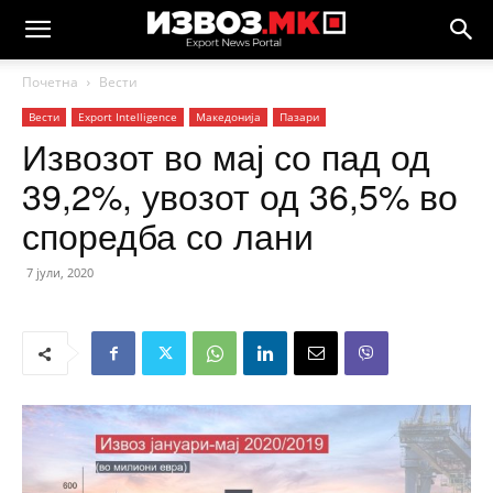
Почетна
Вести
Вести
Еxport Intelligence
Македонија
Пазари
Извозот во мај со пад од
39,2%, увозот од 36,5% во
споредба со лани
7 јули, 2020