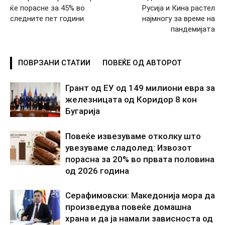
ќе порасне за 45% во
Русија и Кина растел
следните пет години
најмногу за време на
пандемијата
ПОВРЗАНИ СТАТИИ
ПОВЕЌЕ ОД АВТОРОТ
Грант од ЕУ од 149 милиони евра за
железницата од Коридор 8 кон
Бугарија
Повеќе извезуваме отколку што
увезуваме сладолед: Извозот
порасна за 20% во првата половина
од 2026 година
Серафимовски: Македонија мора да
произведува повеќе домашна
храна и да ја намали зависноста од