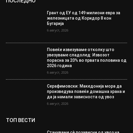
ПОСЛЕДНО
Грант од ЕУ од 149 милиони евра за
железницата од Коридор 8 кон
Бугарија
6 август, 2026
Повеќе извезуваме отколку што
увезуваме сладолед: Извозот
порасна за 20% во првата половина од
2026 година
6 август, 2026
Серафимовски: Македонија мора да
произведува повеќе домашна храна и
да ја намали зависноста од увоз
6 август, 2026
ТОП ВЕСТИ
Стануваме сè позависни од увоз на