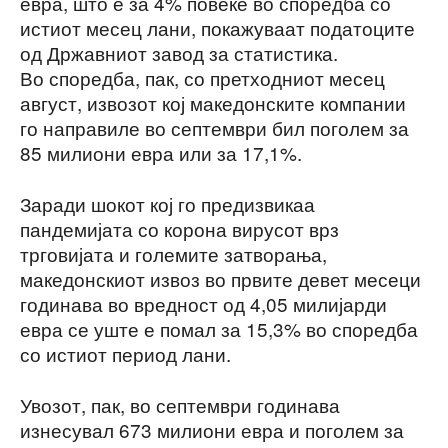
евра, што е за 4% повеќе во споредба со
истиот месец лани, покажуваат податоците
од Државниот завод за статистика.
Во споредба, пак, со претходниот месец
август, извозот кој македонските компании
го направиле во септември бил поголем за
85 милиони евра или за 17,1%.
Заради шокот кој го предизвикаа
пандемијата со корона вирусот врз
трговијата и големите затворања,
македонскиот извоз во првите девет месеци
годинава во вредност од 4,05 милијарди
евра се уште е помал за 15,3% во споредба
со истиот период лани.
Увозот, пак, во септември годинава
изнесувал 673 милиони евра и поголем за