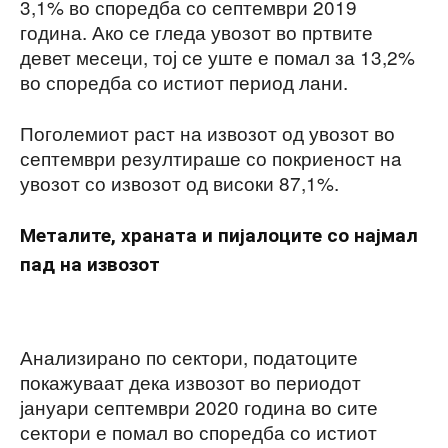
3,1% во споредба со септември 2019
година. Ако се гледа увозот во пртвите
девет месеци, тој се уште е помал за 13,2%
во споредба со истиот период лани.
Поголемиот раст на извозот од увозот во
септември резултираше со покриеност нa
увозот со извозот од високи 87,1%.
Металите, храната и пијалоците со најмал
пад на извозот
Анализирано по сектори, податоците
покажуваат дека извозот во периодот
јануари септември 2020 година во сите
сектори е помал во споредба со истиот