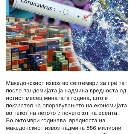
Македонскиот извоз во септември за прв пат
после пандемијата ја надмина вредноста од
истиот месец минатата година, што е
показател на опоравувањето на економијата
во текот на летото и почетокот на есента.
Во октомври годинава, вредноста на
македонскиот извоз надмина 586 милиони