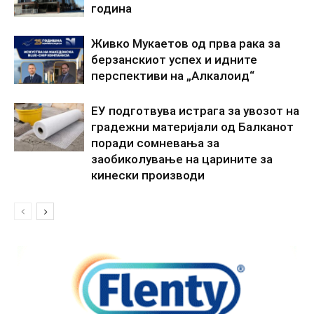
година
Живко Мукаетов од прва рака за
берзанскиот успех и идните
перспективи на „Алкалоид“
ЕУ подготвува истрага за увозот на
градежни материјали од Балканот
поради сомневања за
заобиколување на царините за
кинески производи