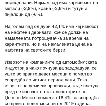
период лани. Најмал пад има кај извозот на
метали (-2,8%), храна (-3,6%) и тутун и
пијалоци од (-6%).
Најголем пад од дури 42,1% има кај извозот
на нафтени деривати, кое се должи на
намалената потрошувачка за време на
карантиите, но и на намалената цена на
нафтата на светските берзи.
Извозот на компаниите од автомобилската
индустрија иако почнува да заздравува, се
уште во првите девет месеци е помал во
споредба со истиот период лани. Така
извозот на хемиски производи, каде влегува
пред се извозот на катализаторите на
Џонсон Мети е помал за 18,4% во споредба
со првите девет месеци од 2019 година.