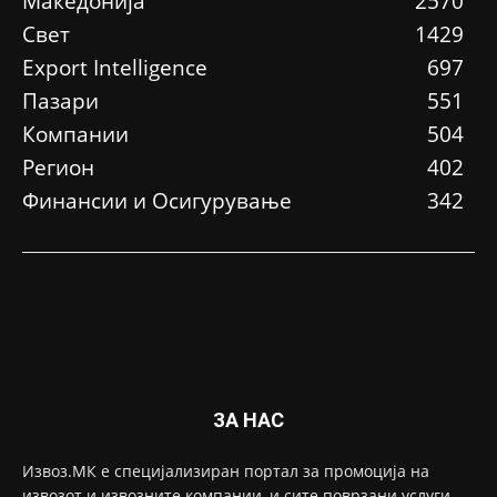
Македонија
2570
Свет
1429
Еxport Intelligence
697
Пазари
551
Компании
504
Регион
402
Финансии и Осигурување
342
ЗА НАС
Извоз.МК е специјализиран портал за промоција на
извозот и извозните компании, и сите поврзани услуги,