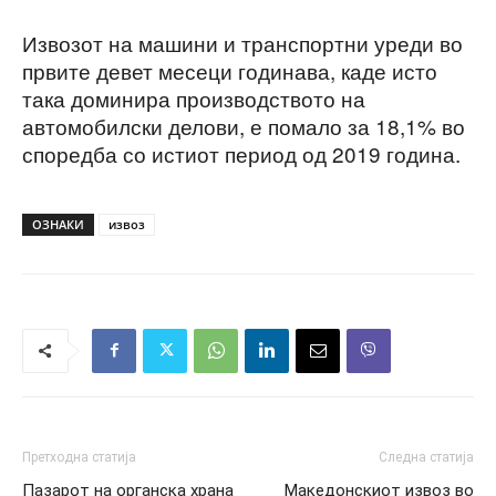
Извозот на машини и транспортни уреди во
првите девет месеци годинава, каде исто
така доминира производството на
автомобилски делови, е помало за 18,1% во
споредба со истиот период од 2019 година.
ОЗНАКИ
извоз
Претходна статија
Следна статија
Пазарот на органска храна
Македонскиот извоз во