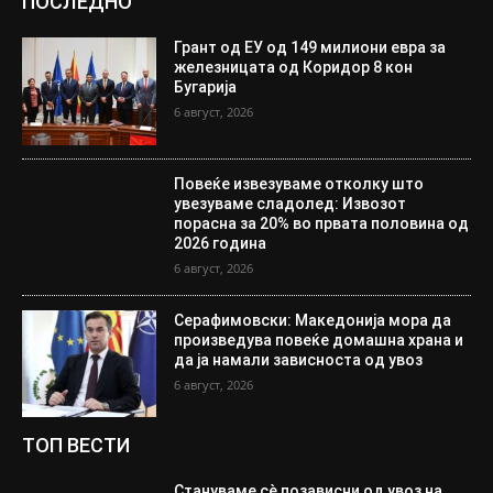
ПОСЛЕДНО
Грант од ЕУ од 149 милиони евра за
железницата од Коридор 8 кон
Бугарија
6 август, 2026
Повеќе извезуваме отколку што
увезуваме сладолед: Извозот
порасна за 20% во првата половина од
2026 година
6 август, 2026
Серафимовски: Македонија мора да
произведува повеќе домашна храна и
да ја намали зависноста од увоз
6 август, 2026
ТОП ВЕСТИ
Стануваме сè позависни од увоз на