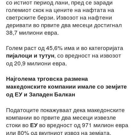
со истиот период лани, пред се заради
големиот скок на цените на нафтата на
светрските берзи. Извозот на нафтени
деривати во првите два месеци достигнал
38,7 милиони евра.
Голем раст од 45,6% има и во категоријата
, со вредност на извозот
пијалоци и тутун
од 20,9 милиони евра.
Најголема трговска размена
македонските компании имале со земјите
од ЕУ и Западен Балкан
Податоците покажуваат дека македонските
компании во првите два месеци извезле
стоки во
во вредност од 971 милион евра
ЕУ
или 80% од вкупниот извоз на земјата.