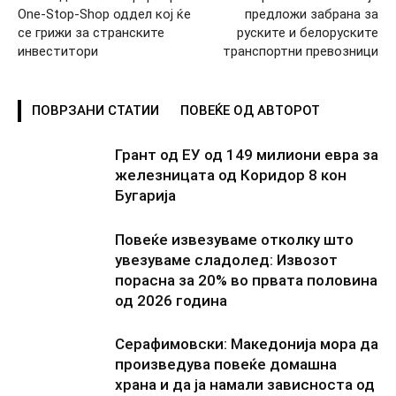
One-Stop-Shop оддел кој ќе
предложи забрана за
се грижи за странските
руските и белоруските
инвеститори
транспортни превозници
ПОВРЗАНИ СТАТИИ
ПОВЕЌЕ ОД АВТОРОТ
Грант од ЕУ од 149 милиони евра за
железницата од Коридор 8 кон
Бугарија
Повеќе извезуваме отколку што
увезуваме сладолед: Извозот
порасна за 20% во првата половина
од 2026 година
Серафимовски: Македонија мора да
произведува повеќе домашна
храна и да ја намали зависноста од