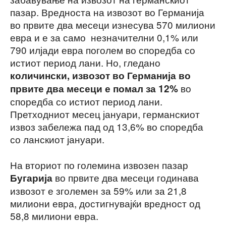
пазар. Вредноста на извозот во Германија
во првите два месеци изнесува 570 милиони
евра и е за само незначителни 0,1% или
790 илјади евра поголем во споредба со
истиот период лани. Но, гледано
количински, извозот во Германија во
во
првите два месеци е помал за 12%
споредба со истиот период лани.
Претходниот месец јануари, германскиот
извоз забележа пад од 13,6% во споредба
со ланскиот јануари.
На вториот по големина извозен пазар
во првите два месеци годинава
Бугарија
извозот е зголемен за 59% или за 21,8
милиони евра, достигнувајќи вредност од
58,8 милиони евра.