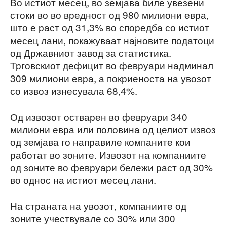
Во истиот месец, во земјава биле увезени
стоки во во вредност од 980 милиони евра,
што е раст од 31,3% во споредба со истиот
месец лани, покажуваат најновите податоци
од Државниот завод за статистика.
Трговскиот дефицит во февруари надминал
309 милиони евра, а покриеноста на увозот
со извоз изнесувала 68,4%.
Од извозот остварен во февруари 340
милиони евра или половина од целиот извоз
од земјава го направиле компаните кои
работат во зоните. Извозот на компаниите
од зоните во февруари бележи раст од 30%
во однос на истиот месец лани.
На страната на увозот, компаниите од
зоните учествувале со 30% или 300