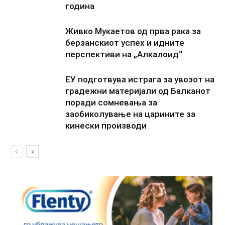
година
Живко Мукаетов од прва рака за
берзанскиот успех и идните
перспективи на „Алкалоид“
ЕУ подготвува истрага за увозот на
градежни материјали од Балканот
поради сомневања за
заобиколување на царините за
кинески производи