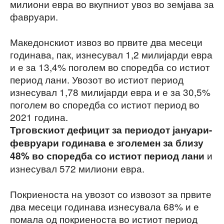
милиони евра во вкупниот увоз во земјава за
фавруари.
Македонскиот извоз во првите два месеци
годинава, пак, изнесувал 1,2 милијарди евра
и е за 13,4% поголем во споредба со истиот
период лани. Увозот во истиот период
изнесувал 1,78 милијарди евра и е за 30,5%
поголем во споредба со истиот период во
2021 година.
Трговскиот дефицит за периодот јануари-
февруари годинава е зголемен за близу
и
48% во споредба со истиот период лани
изнесувал 572 милиони евра.
Покриеноста на увозот со извозот за првите
два месеци годинава изнесувала 68% и е
помала од покриеноста во истиот период