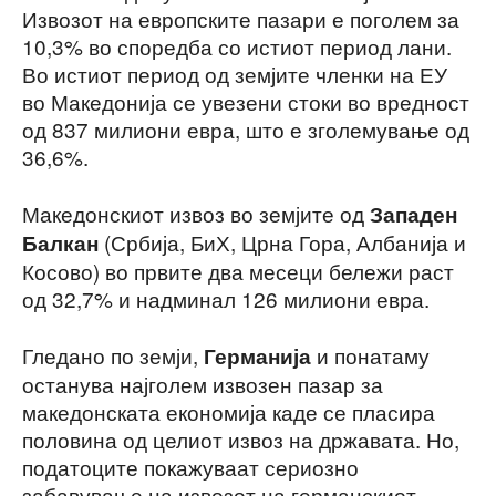
Извозот на европските пазари е поголем за
10,3% во споредба со истиот период лани.
Во истиот период од земјите членки на ЕУ
во Македонија се увезени стоки во вредност
од 837 милиони евра, што е зголемување од
36,6%.
Македонскиот извоз во земјите од
Западен
(Србија, БиХ, Црна Гора, Албанија и
Балкан
Косово) во првите два месеци бележи раст
од 32,7% и надминал 126 милиони евра.
Гледано по земји,
и понатаму
Германија
останува најголем извозен пазар за
македонската економија каде се пласира
половина од целиот извоз на државата. Но,
податоците покажуваат сериозно
забавување на извозот на германскиот