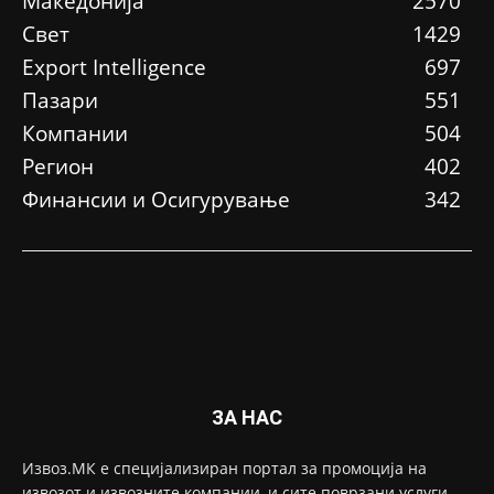
Македонија
2570
Свет
1429
Еxport Intelligence
697
Пазари
551
Компании
504
Регион
402
Финансии и Осигурување
342
ЗА НАС
Извоз.МК е специјализиран портал за промоција на
извозот и извозните компании, и сите поврзани услуги,