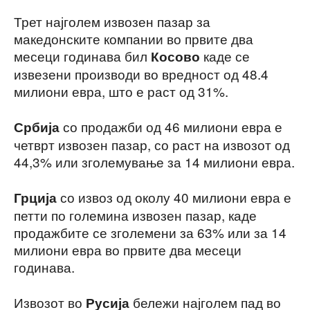
Трет најголем извозен пазар за
македонските компании во првите два
месеци годинава бил
каде се
Косово
извезени производи во вредност од 48.4
милиони евра, што е раст од 31%.
со продажби од 46 милиони евра е
Србија
четврт извозен пазар, со раст на извозот од
44,3% или зголемување за 14 милиони евра.
со извоз од околу 40 милиони евра е
Грција
петти по големина извозен пазар, каде
продажбите се зголемени за 63% или за 14
милиони евра во првите два месеци
годинава.
Извозот во
бележи најголем пад во
Русија