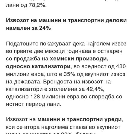
лани од 78,2%.
Извозот на машини и транспортни делови
намален
за 24%
Податоците покажуваат дека најголем извоз
во првите две месеци годинава е остварен
со продажба на
хемиски производи,
, во вредност од 430
односно катализатори
милиони евра, што е 35% од вкупниот извоз
на државата. Врендоста на извозот на
катализатори е зголемена за 42,4%,
односно 128 милиони евра во споредба со
истиот период лани.
Извозот на
,
машини и транспортни уреди
кои се втора најголема ставка во вкупниот
извоз со учество од 23%, бележи