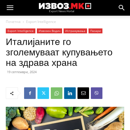
Почетна
Еxport Intelligence
Еxport Intelligence
Извозен Водич
Истражувања
Пазари
Италијанитe го
зголемуваат купувањето
на здрава храна
19 септември, 2024