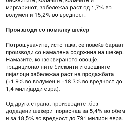
маргаринот, забележаа раст од 1,7% во
волумен и 15,2% во вредност.
Производи со помалку шеќер
Потрошувачите, исто така, се повеќе бараат
производи со намалена содржина на шеќер.
Намазите, конзервираното овошје,
традиционалните бисквити и овошните
пијалоци забележаа раст на продажбата
(+1,9% во волумен и +18,3% во вредност до
1,4 милијарди евра).
Од друга страна, производите „без
додадени шеќери“ пораснаа за 5,4% во обем
и за 18,5% во вредност до 791 милион евра.