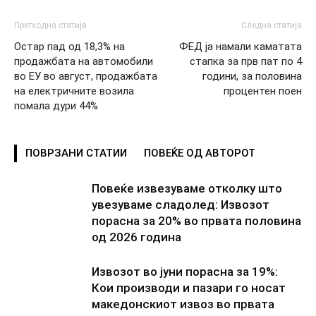
Претходна статија
Следна статија
Остар пад од 18,3% на
ФЕД ја намали каматата
продажбата на автомобили
стапка за прв пат по 4
во ЕУ во август, продажбата
години, за половина
на електричните возила
процентен поен
помала дури 44%
ПОВРЗАНИ СТАТИИ
ПОВЕЌЕ ОД АВТОРОТ
Повеќе извезуваме отколку што
увезуваме сладолед: Извозот
порасна за 20% во првата половина
од 2026 година
Извозот во јуни порасна за 19%:
Кои производи и пазари го носат
македонскиот извоз во првата