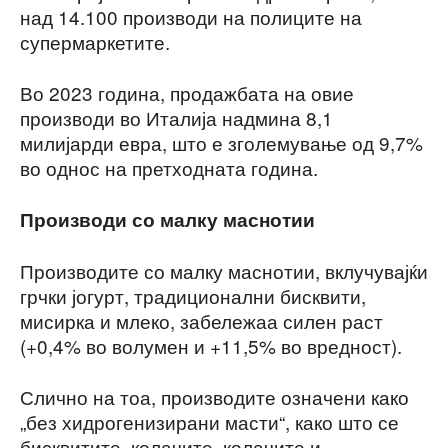
над 14.100 производи на полиците на
супермаркетите.
Во 2023 година, продажбата на овие
производи во Италија надмина 8,1
милијарди евра, што е зголемување од 9,7%
во однос на претходната година.
Производи со малку маснотии
Производите со малку маснотии, вклучувајќи
грчки јогурт, традиционални бисквити,
мисирка и млеко, забележаа силен раст
(+0,4% во волумен и +11,5% во вредност).
Слично на тоа, производите означени како
„без хидрогенизирани масти“, како што се
бисквитите, колачите, колачите и