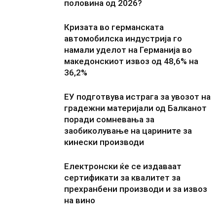
половина од 2026?
Кризата во германската
автомобилска индустрија го
намали уделот на Германија во
македонскиот извоз од 48,6% на
36,2%
ЕУ подготвува истрага за увозот на
градежни материјали од Балканот
поради сомневања за
заобиколување на царините за
кинески производи
Електронски ќе се издаваат
сертификати за квалитет за
прехранбени производи и за извоз
на вино