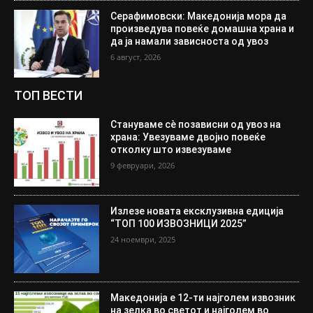
Серафимовски: Македонија мора да
произведува повеќе домашна храна и
да ја намали зависноста од увоз
6 август, 2026
ТОП ВЕСТИ
Стануваме сè позависни од увоз на
храна: Увезуваме двојно повеќе
отколку што извезуваме
9 февруари, 2026
Излезе новата ексклузивна едиција
“ТОП 100 ИЗВОЗНИЦИ 2025”
24 ноември, 2025
Македонија е 12-ти најголем извозник
на зелка во светот и најголем во