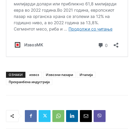
ОЗНАКИ
извоз
Извозни пазари
Италија
Прехранбена индустрија