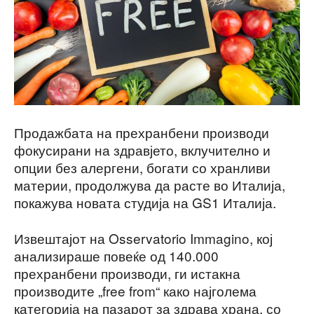
Продажбата на прехранбени производи
фокусирани на здравјето, вклучително и
опции без алергени, богати со хранливи
материи, продолжува да расте во Италија,
покажува новата студија на GS1 Италија.
Извештајот на Osservatorio Immagino, кој
анализираше повеќе од 140.000
прехранбени производи, ги истакна
производите „free from“ како најголема
категорија на пазарот за здрава храна, со