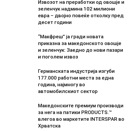
Извозот на преработки од овошје и
зеленчук надмина 102 милиони
евра – двојно повеќе отколку пред
десет години
“Макфреш” ја гради новата
приказна за македонското овошје
и зеленчук: Заедно до нови пазари
и поголем извоз
Германската индустрија изгуби
177.000 работни места за една
година, најмногу во
автомобилскиот сектор
Македонските премиум производи
за нега на патики PRODUCTS.™
влегоа во маркетите INTERSPAR во
Хрватска