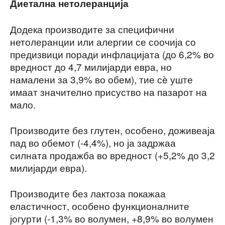
Диетална нетолеранција
Додека производите за специфични
нетолеранции или алергии се соочија со
предизвици поради инфлацијата (до 6,2% во
вредност до 4,7 милијарди евра, но
намалени за 3,9% во обем), тие сè уште
имаат значително присуство на пазарот на
мало.
Производите без глутен, особено, доживеаја
пад во обемот (-4,4%), но ја задржаа
силната продажба во вредност (+5,2% до 3,2
милијарди евра).
Производите без лактоза покажаа
еластичност, особено функционалните
јогурти (-1,3% во волумен, +8,9% во волумен