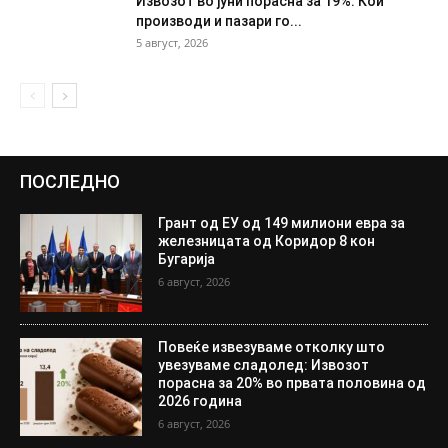
Извозот во јуни порасна за 19%: Кои
производи и пазари го...
5 август, 2026
ПОСЛЕДНО
Грант од ЕУ од 149 милиони евра за
железницата од Коридор 8 кон
Бугарија
6 август, 2026
Повеќе извезуваме отколку што
увезуваме сладолед: Извозот
порасна за 20% во првата половина од
2026 година
6 август, 2026