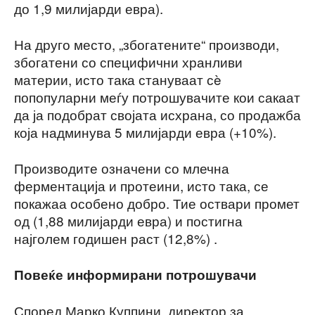
до 1,9 милијарди евра).
На друго место, „збогатените“ производи,
збогатени со специфични хранливи
материи, исто така стануваат сè
попопуларни меѓу потрошувачите кои сакаат
да ја подобрат својата исхрана, со продажба
која надминува 5 милијарди евра (+10%).
Производите означени со млечна
ферментација и протеини, исто така, се
покажаа особено добро. Тие оствари промет
од (1,88 милијарди евра) и постигна
најголем годишен раст (12,8%) .
Повеќе информирани потрошувачи
Според Марко Куппини, директор за