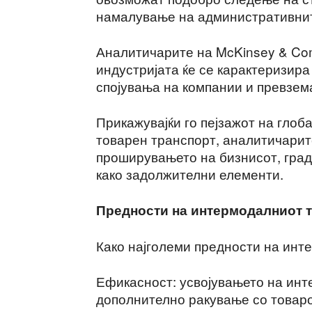
намалување на административни
Аналитичарите на McKinsey & Co
индустријата ќе се карактеризира
спојувања на компании и превзем
Прикажувајќи го пејзажот на гло
товарен транспорт, аналитичарит
проширувањето на бизнисот, град
како задолжителни елементи.
Предности на интермодалниот 
Како најголеми предности на инт
Ефикасност: усвојувањето на инт
дополнително ракување со товаро