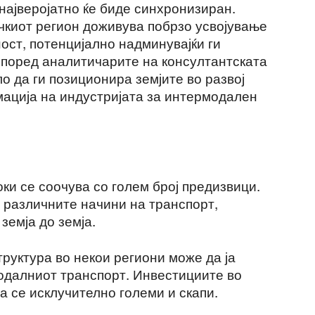
најверојатно ќе биде синхронизиран.
чкиот регион доживува побрзо усвојување
ост, потенцијално надминувајќи ги
Според аналитичарите на консултантската
о да ги позиционира земјите во развој
мација на индустријата за интермодален
ки се соочува со голем број предизвици.
 различните начини на транспорт,
земја до земја.
руктура во некои региони може да ја
одалниот транспорт. Инвестициите во
 се исклучително големи и скапи.