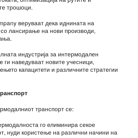
те трошоци.
mpany веруваат дека иднината на
 со лансирање на нови производи,
ања.
балната индустрија за интермодален
е ги наведуваат новите учесници,
ењето капацитети и различните стратегии
транспорт
ермодалниот транспорт се:
ермодалноста го елиминира секое
т, нуди користење на различни начини на