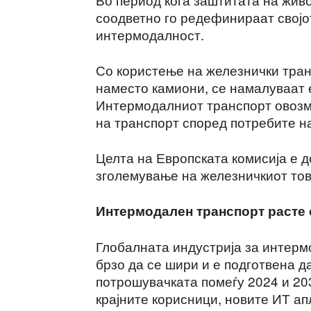
соодветно го редефинираат својот
интермодалност.
Со користење на железнички тран
наместо камиони, се намалуваат 
Интермодалниот транспорт овозм
на транспорт според потребите н
Целта на Европската комисија е д
зголемување на железничкиот тов
Интермодален транспорт расте 
Глобалната индустрија за интер
брзо да се шири и е подготвена д
потрошувачката помеѓу 2024 и 20
крајните корисници, новите ИТ а