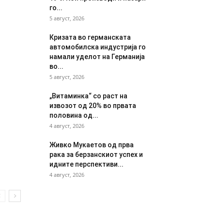
го...
5 август, 2026
Кризата во германската
автомобилска индустрија го
намали уделот на Германија
во...
5 август, 2026
„Витаминка“ со раст на
извозот од 20% во првата
половина од...
4 август, 2026
Живко Мукаетов од прва
рака за берзанскиот успех и
идните перспективи...
4 август, 2026