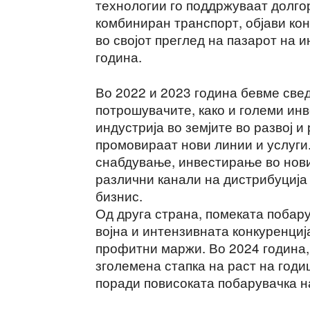
технологии го поддржуваат долгор
комбиниран транспорт, објави к
во својот преглед на пазарот на
година.
Во 2022 и 2023 година бевме све
потрошувачите, како и големи ин
индустрија во земјите во развој и
промовираат нови линии и услуги
снабдување, инвестирање во нов
различни канали на дистрибуција
бизнис.
Од друга страна, помеката побару
војна и интензивната конкуренциј
профитни маржи. Во 2024 година, 
зголемена стапка на раст на годи
поради повисоката побарувачка н