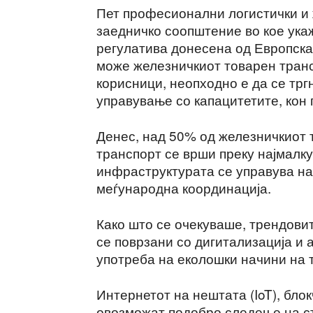
Пет професионални логистички и 
заедничко соопштение во кое ука
регулатива донесена од Европскат
може железничкиот товарен транс
корисници, неопходно е да се трг
управување со капацитетите, кон 
Денес, над 50% од железничкиот 
транспорт се врши преку најмалк
инфраструктурата се управува на
меѓународна координација.
Како што се очекуваше, трендови
се поврзани со дигитализација и 
употреба на еколошки начини на 
Интернетот на нештата (IoT), блок
овозможат подобро следење на ст