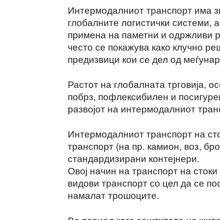
Интермодалниот транспорт има з
глобалните логистички системи, 
примена на паметни и одржливи 
често се покажува како клучно р
предизвици кои се дел од меѓуна
Растот на глобалната трговија, 
побрз, пофлексибилен и посигурен
развојот на интермодалниот тран
Интермодалниот транспорт на сто
транспорт (на пр. камион, воз, бр
стандардизирани контејнери.
Овој начин на транспорт на сток
видови транспорт со цел да се по
намалат трошоците.
Во период кога заштитата на жив