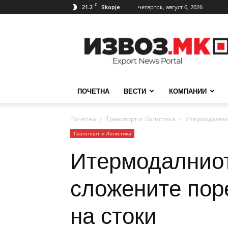
C
21.2
четврток, август 6, 2026
Skopje
ИзвозМК
ПОЧЕТНА
ВЕСТИ
КОМПАНИИ
Почетна
Транспорт и Логистика
Итермодалнио
Транспорт и Логистика
Итермодалниот
сложените пор
на стоки