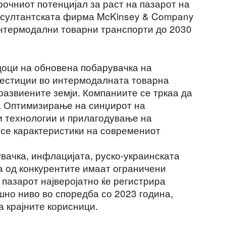
очниот потенцијал за раст на пазарот на
онсултантската фирма McKinsey & Company
 интермодални товарни транспорти до 2030
доци на обновена побарувачка на
вестиции во интермодалната товарна
 развиените земји. Компаниите се тркаа да
. Оптимизирање на синџирот на
и технологии и прилагодување на
 се карактеристики на современиот
вачка, инфлацијата, руско-украинската
а од конкурентите имаат ограничени
пазарот најверојатно ќе регистрира
шно ниво во споредба со 2023 година,
а крајните корисници.