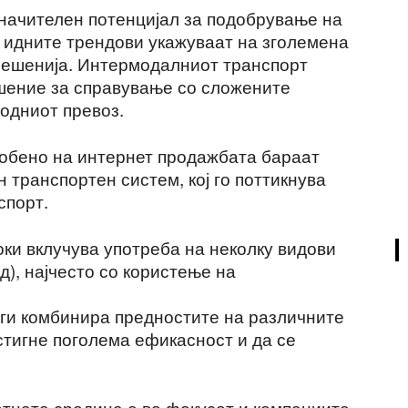
начителен потенцијал за подобрување на
а идните трендови укажуваат на зголемена
решенија. Интермодалниот транспорт
ешение за справување со сложените
родниот превоз.
особено на интернет продажбата бараaт
 транспортен систем, кој го поттикнува
спорт.
ки вклучува употреба на неколку видови
од), најчесто со користење на
и ги комбинира предностите на различните
стигне поголема ефикасност и да се
отната средина е во фокусот и компаниите