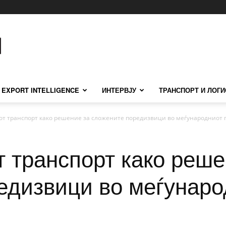
EXPORT INTELLIGENCE
ИНТЕРВЈУ
ТРАНСПОРТ И ЛОГИ
т транспорт како решение за сложените поредизвици во меѓународниот п
 транспорт како реше
едизвици во меѓунаро