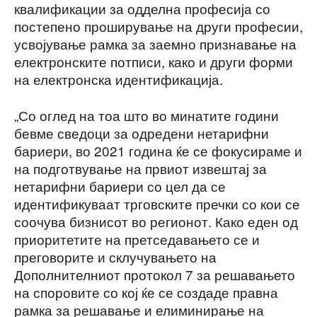
квалификации за одделна професија со
постепено проширување на други професии,
усвојување рамка за заемно признавање на
електронските потписи, како и други форми
на електронска идентификација.
„Со оглед на тоа што во минатите години
бевме сведоци за одредени нетарифни
бариери, во 2021 година ќе се фокусираме и
на подготвување на првиот извештај за
нетарифни бариери со цел да се
идентификуваат трговските пречки со кои се
соочува бизнисот во регионот. Како еден од
приоритетите на претседавањето се и
преговорите и склучувањето на
Дополнителниот протокол 7 за решавањето
на споровите со кој ќе се создаде правна
рамка за решавање и елиминирање на