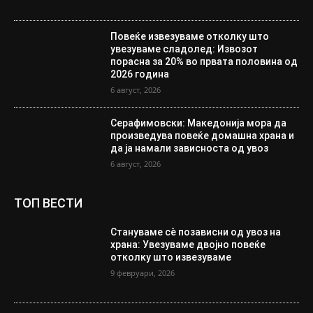
Повеќе извезуваме отколку што
увезуваме сладолед: Извозот
порасна за 20% во првата половина од
2026 година
6 август, 2026
Серафимовски: Македонија мора да
произведува повеќе домашна храна и
да ја намали зависноста од увоз
6 август, 2026
ТОП ВЕСТИ
Стануваме сè позависни од увоз на
храна: Увезуваме двојно повеќе
отколку што извезуваме
9 февруари, 2026