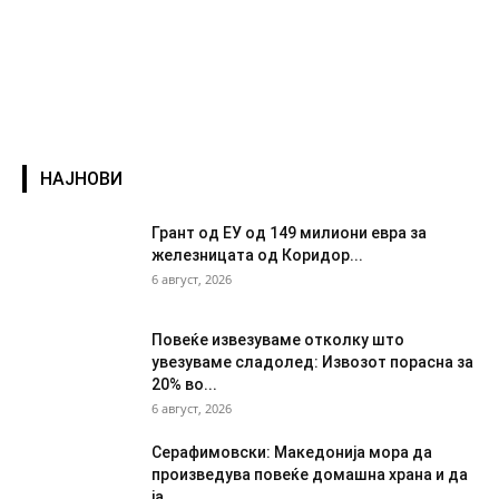
НАЈНОВИ
Грант од ЕУ од 149 милиони евра за
железницата од Коридор...
6 август, 2026
Повеќе извезуваме отколку што
увезуваме сладолед: Извозот порасна за
20% во...
6 август, 2026
Серафимовски: Македонија мора да
произведува повеќе домашна храна и да
ја...