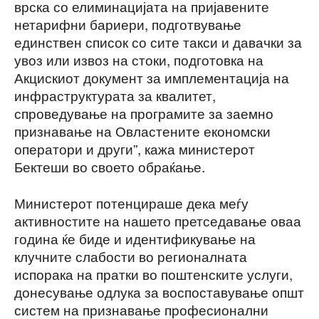
врска со елиминацијата на пријавените
нетарифни бариери, подготвување
единствен список со сите такси и давачки за
увоз или извоз на стоки, подготовка на
Акцискиот документ за имплементација на
инфраструктурата за квалитет,
спроведување на програмите за заемно
признавање на Овластените економски
оператори и други”, кажа министерот
Бектеши во своето обраќање.
Министерот потенцираше дека меѓу
активностите на нашето претседавање оваа
година ќе биде и идентификување на
клучните слабости во регионалната
испорака на пратки во поштенските услуги,
донесување одлука за воспоставување општ
систем на признавање професионални