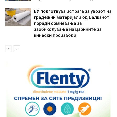
ЕУ подготвува истрага за увозот на
градежни материјали од Балканот
поради сомневања за
заобиколување на царините за
кинески производи