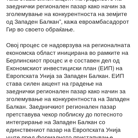
заеднички регионален пазар како начин за
зголемување на конкурентноста на земјите
од Западен Балкан”, кажа евроамбасадорот
Гир во своето обраќање.
Овој процес се надоврзува на регионалната
економска област иницирана во рамките на
Берлинскиот процес и е составен дел од
Економскиот инвестициски план (ЕИП) на
Европската Унија за Западен Балкан. ЕИП
става силен акцент на градење на
заеднички регионален пазар како начин за
зголемување на конкурентноста на Западен
Балкан. Заедничкиот регионален пазар
претставува чекор поблиску до потесното
интегрирање на Западен Балкан со
единствениот пазар на Европската Унија
уште пред формалното пристапување.