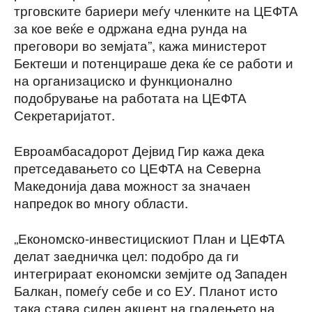
трговските бариери меѓу членките на ЦЕФТА
за кое веќе е одржана една рунда на
преговори во земјата”, кажа министерот
Бектеши и потенцираше дека ќе се работи и
на организациско и функционално
подобрување на работата на ЦЕФТА
Секретаријатот.
Евроамбасадорот Дејвид Гир кажа дека
претседавањето со ЦЕФТА на Северна
Македонија дава можност за значаен
напредок во многу области.
„Економско-инвестицискиот План и ЦЕФТА
делат заедничка цел: подобро да ги
интегрираат економски земјите од Западен
Балкан, помеѓу себе и со ЕУ. Планот исто
така става силен акцент на градењето на