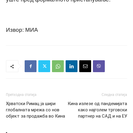
Извор: МИА
Претходна статија
Следна статија
Хрватски Римац ја шири
Кина излезе од пандемијата
глобалната мрежа со нов
како најголем трговски
објект за продажба во Кина
партнер на САД и на ЕУ