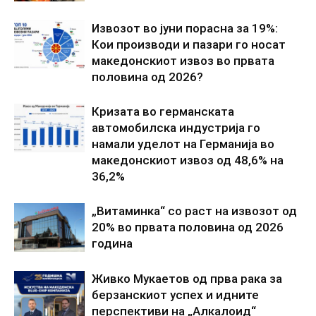
Извозот во јуни порасна за 19%:
Кои производи и пазари го носат
македонскиот извоз во првата
половина од 2026?
Кризата во германската
автомобилска индустрија го
намали уделот на Германија во
македонскиот извоз од 48,6% на
36,2%
„Витаминка“ со раст на извозот од
20% во првата половина од 2026
година
Живко Мукаетов од прва рака за
берзанскиот успех и идните
перспективи на „Алкалоид“