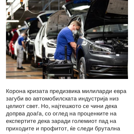
Корона кризата предизвика милиларди евра
загуби во автомобилската индустрија низ
целиот свет. Но, најтешкото се чини дека
допрва доаѓа, со оглед на проценките на
експертите дека заради големиот пад на
приходите и профитот, ќе следи брутална