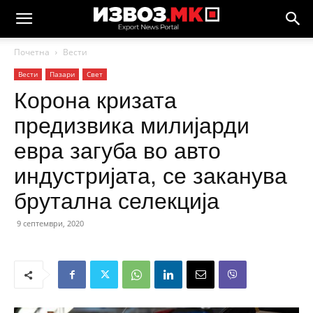
Почетна
Вести
Вести
Пазари
Свет
Корона кризата
предизвика милијарди
евра загуба во авто
индустријата, се заканува
брутална селекција
9 септември, 2020