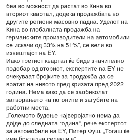
беа во можност да растат во Кина во
вториот квартал, додека продажбата во
другите региони масовно падна. Уделот на
Кина во глобалната продажба на
германските производители на автомобили
се искачи од 33% на 51%”, се вели во
извештајот на EY.
Иако третиот квартал ќе биде значително
подобар од вториот, експертите nа EY не
очекуваат бројките за продажба да се
вратат на нивото пред кризата пред 2022
година. Нема како да се заобиколат
затворањето на погоните и загубите на
работни места.
„Големото будење најверојатно нема да
дојде до следната година“, рече експертот
за автомобили на EY, Питер Фуш. „Тогаш ќе
има брутална селекција”.