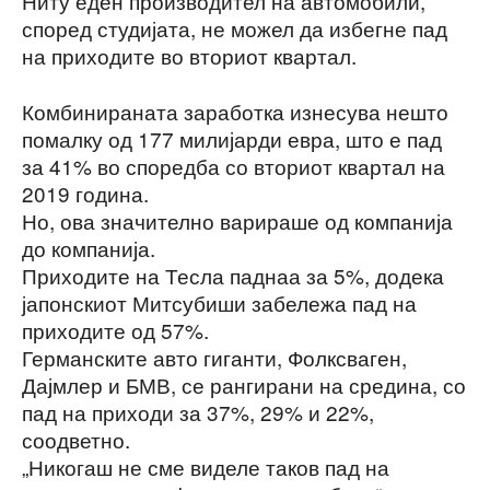
Ниту еден производител на автомобили,
според студијата, не можел да избегне пад
на приходите во вториот квартал.
Комбинираната заработка изнесува нешто
помалку од 177 милијарди евра, што е пад
за 41% во споредба со вториот квартал на
2019 година.
Но, ова значително варираше од компанија
до компанија.
Приходите на Тесла паднаа за 5%, додека
јапонскиот Митсубиши забележа пад на
приходите од 57%.
Германските авто гиганти, Фолксваген,
Дајмлер и БМВ, се рангирани на средина, со
пад на приходи за 37%, 29% и 22%,
соодветно.
„Никогаш не сме виделе таков пад на