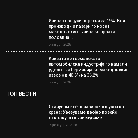
Извозот во јуни порасна за 19%: Кои
производи и пазари го носат
македонскиот извоз во првата
половина...
5 август, 2026
Кризата во германската
автомобилска индустрија го намали
уделот на Германија во македонскиот
извоз од 48,6% на 36,2%
5 август, 2026
ТОП ВЕСТИ
Стануваме сè позависни од увоз на
храна: Увезуваме двојно повеќе
отколку што извезуваме
9 февруари, 2026