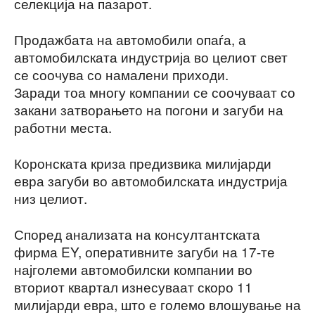
селекција на пазарот.
Продажбата на автомобили опаѓа, а
автомобилската индустрија во целиот свет
се соочува со намалени приходи.
Заради тоа многу компании се соочуваат со
закани затворањето на погони и загуби на
работни места.
Коронската криза предизвика милијарди
евра загуби во автомобилската индустрија
низ целиот.
Според анализата на консултантската
фирма EY, оперативните загуби на 17-те
најголеми автомобилски компании во
вториот квартал изнесуваат скоро 11
милијарди евра, што е големо влошување на