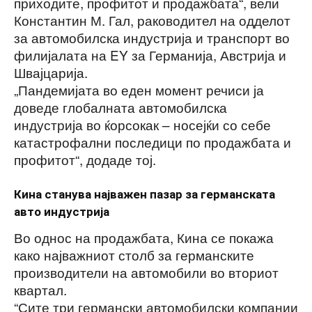
приходите, профитот и продажбата“, вели
Константин М. Гал, раководител на одделот
за автомобилска индустрија и транспорт во
филијалата на EY за Германија, Австрија и
Швајцарија.
„Пандемијата во еден момент речиси ја
доведе глобалната автомобилска
индустрија во ќорсокак – носејќи со себе
катастрофални последици по продажбата и
профитот“, додаде тој.
Кина станува најважен пазар за германската
авто индустрија
Во однос на продажбата, Кина се покажа
како најважниот столб за германските
производители на автомобили во вториот
квартал.
“Сите три германски автомобилски компании