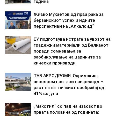
година
Живко Мукаетов од прва рака за
берзанскиот успех и идните
перспективи на „Алкалоид“
ЕУ подготвува истрага за увозот на
градежни материјали од Балканот
поради сомневања за
заобиколување на царините за
кинески производи
ТАВ АЕРОДРОМИ: Охридскиот
аеродром постави нов рекорд –
раст на патничкиот сообраќај од
41% во јули
„Макстил“ со пад на извозот во
првата половина од годината: