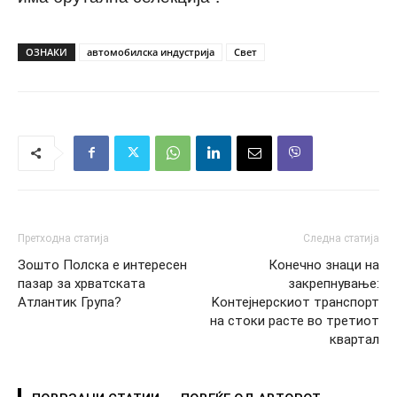
ОЗНАКИ
автомобилска индустрија
Свет
Претходна статија
Следна статија
Зошто Полска е интересен
Конечно знаци на
пазар за хрватската
закрепнувањe:
Атлантик Група?
Kонтејнерскиот транспорт
на стоки расте во третиот
квартал