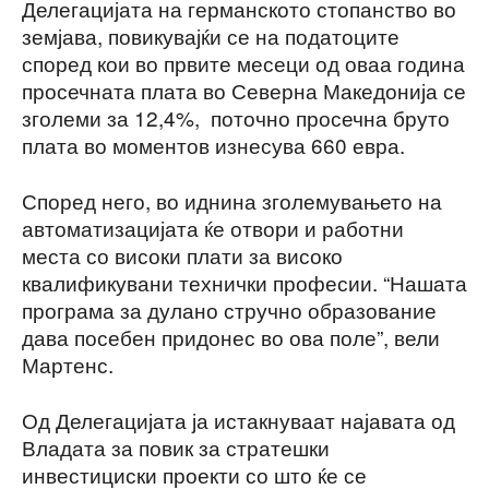
Делегацијата на германското стопанство во
земјава, повикувајќи се на податоците
според кои во првите месеци од оваа година
просечната плата во Северна Македонија се
зголеми за 12,4%, поточно просечна бруто
плата во моментов изнесува 660 евра.
Според него, во иднина зголемувањето на
автоматизацијата ќе отвори и работни
места со високи плати за високо
квалификувани технички професии. “Нашата
програма за дулано стручно образование
дава посебен придонес во ова поле”, вели
Мартенс.
Од Делегацијата ја истакнуваат најавата од
Владата за повик за стратешки
инвестициски проекти со што ќе се