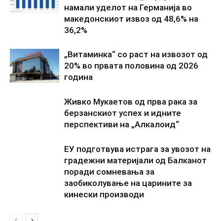
намали уделот на Германија во
македонскиот извоз од 48,6% на
36,2%
„Витаминка“ со раст на извозот од
20% во првата половина од 2026
година
Живко Мукаетов од прва рака за
берзанскиот успех и идните
перспективи на „Алкалоид“
ЕУ подготвува истрага за увозот на
градежни материјали од Балканот
поради сомневања за
заобиколување на царините за
кинески производи