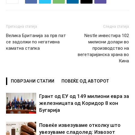
Претходна статија
Следна статија
Велика Британија за прв пат
Nestle инвестира 102
се задолжи по негативна
милиони долари во
каматна стапка
производство на
вегетаријанска храна во
Кина
ПОВРЗАНИ СТАТИИ
ПОВЕЌЕ ОД АВТОРОТ
Грант од ЕУ од 149 милиони евра за
железницата од Коридор 8 кон
Бугарија
Повеќе извезуваме отколку што
увезуваме сладолед: Извозот