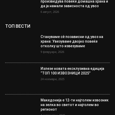
произведува повеќе домашна храна и
да ја намали зависноста од увоз
6 август, 2026
ТОП ВЕСТИ
Стануваме сè позависни од увоз на
храна: Увезуваме двојно повеќе
отколку што извезуваме
9 февруари, 2026
Излезе новата ексклузивна едиција
“ТОП 100 ИЗВОЗНИЦИ 2025”
24 ноември, 2025
Македонија е 12-ти најголем извозник
на зелка во светот и најголем во
регионот