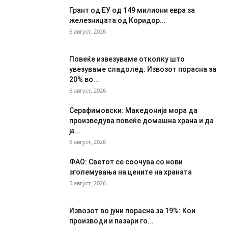
Грант од ЕУ од 149 милиони евра за
железницата од Коридор...
6 август, 2026
Повеќе извезуваме отколку што
увезуваме сладолед: Извозот порасна за
20% во...
6 август, 2026
Серафимовски: Македонија мора да
произведува повеќе домашна храна и да
ја...
6 август, 2026
ФАО: Светот се соочува со нови
зголемувања на цените на храната
5 август, 2026
Извозот во јуни порасна за 19%: Кои
производи и пазари го...