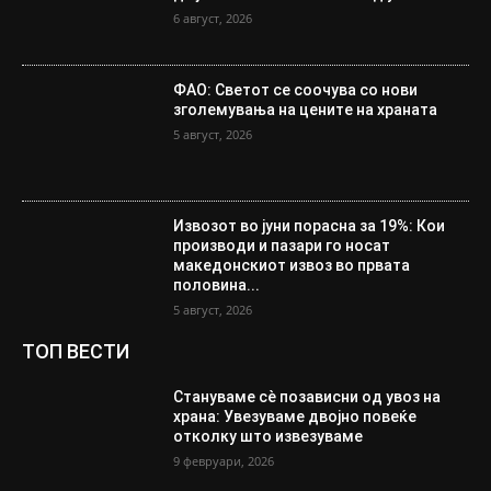
6 август, 2026
ФАО: Светот се соочува со нови
зголемувања на цените на храната
5 август, 2026
Извозот во јуни порасна за 19%: Кои
производи и пазари го носат
македонскиот извоз во првата
половина...
5 август, 2026
ТОП ВЕСТИ
Стануваме сè позависни од увоз на
храна: Увезуваме двојно повеќе
отколку што извезуваме
9 февруари, 2026