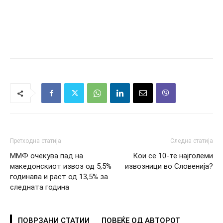
Претходна статија
Следна статија
ММФ очекува пад на
Кои се 10-те најголеми
македонскиот извоз од 5,5%
извозници во Словенија?
годинава и раст од 13,5% за
следната година
ПОВРЗАНИ СТАТИИ
ПОВЕЌЕ ОД АВТОРОТ