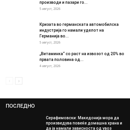
производи и пазари го...
5 август, 2026
Кризата во германската автомобилска
индустрија го намали уделот на
Германија во...
5 август, 2026
„Витаминка“ со раст на извозот од 20% во
првата половина од...
4 август, 2026
ПОСЛЕДНО
Серафимовски: Македонија мора да
произведува повеќе домашна храна и
да ја намали зависноста од увоз