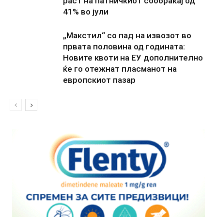
раст на патничкиот сообраќај од
41% во јули
„Макстил“ со пад на извозот во
првата половина од годината:
Новите квоти на ЕУ дополнително
ќе го отежнат пласманот на
европскиот пазар