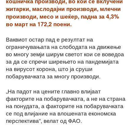
кошничка производи, во кои се вклучени
житарки, маслодајни производи, млечни
производи, месо и шеќер, падна за 4,3%
во март на 172,2 поени.
Ваквиот остар пад е резултат на
ограничувањата на слободата на движење
во многу земји ширум светот кои се воведоа
за да се спречи ширењето на пандемијата
на вирусот корона, што ја сруши
побарувачката за многу производи.
„На падот на цените главно влијаат
факторите на побарувачката, а не на страна
на понудата, а факторите на побарувачката
се под влијание на влошената економска
перспектива“, велат од ФАО.