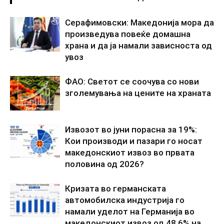
Серафимовски: Македонија мора да
произведува повеќе домашна
храна и да ја намали зависноста од
увоз
ФАО: Светот се соочува со нови
зголемувања на цените на храната
Извозот во јуни порасна за 19%:
Кои производи и пазари го носат
македонскиот извоз во првата
половина од 2026?
Кризата во германската
автомобилска индустрија го
намали уделот на Германија во
македонскиот извоз од 48,6% на