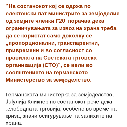
“На состанокот кој се одржа по
електонски пат министрите за земјоделие
од земјите членки Г20 порачаа дека
ограничувањата за извоз на храна треба
да се користат само доколку се
„пропорционални, транспарентни,
привремени и во согласност со
правилата на Светската трговска
организација (СТО)“, се вели во
соопштението на германското
Министерство за земјоделство.
Германската министерка за земјоделство,
Julулија Кликнер по состанокот рече дека
„слободната трговија, особено во време на
криза, значи осигурување на залихите на
храна.