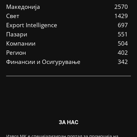
Македонија
2570
Свет
1429
Еxport Intelligence
697
Пазари
551
Компании
504
Регион
402
Финансии и Осигурување
342
ЗА НАС
Извоз.МК е специјализиран портал за промоција на