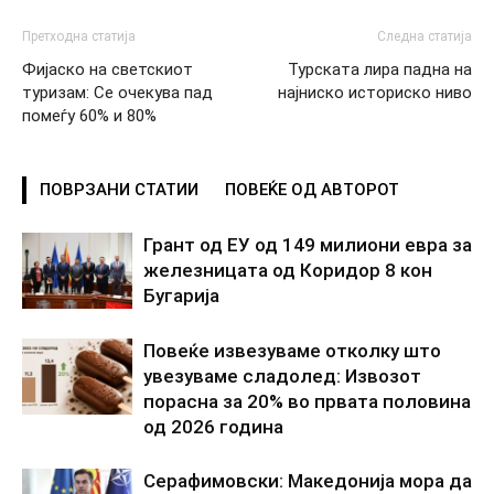
Претходна статија
Следна статија
Фијаско на светскиот
Турската лира падна на
туризам: Се очекува пад
најниско историско ниво
помеѓу 60% и 80%
ПОВРЗАНИ СТАТИИ
ПОВЕЌЕ ОД АВТОРОТ
Грант од ЕУ од 149 милиони евра за
железницата од Коридор 8 кон
Бугарија
Повеќе извезуваме отколку што
увезуваме сладолед: Извозот
порасна за 20% во првата половина
од 2026 година
Серафимовски: Македонија мора да