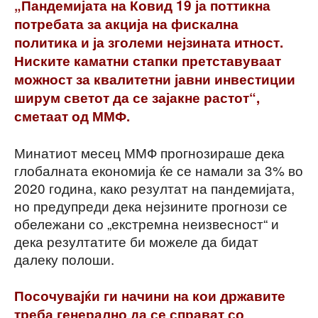
„Пандемијата на Ковид 19 ја поттикна
потребата за акција на фискална
политика и ја зголеми нејзината итност.
Ниските каматни стапки претставуваат
можност за квалитетни јавни инвестиции
ширум светот да се зајакне растот“,
сметаат од ММФ.
Минатиот месец ММФ прогнозираше дека
глобалната економија ќе се намали за 3% во
2020 година, како резултат на пандемијата,
но предупреди дека нејзините прогнози се
обележани со „екстремна неизвесност“ и
дека резултатите би можеле да бидат
далеку полоши.
Посочувајќи ги начини на кои државите
треба генерално да се справат со