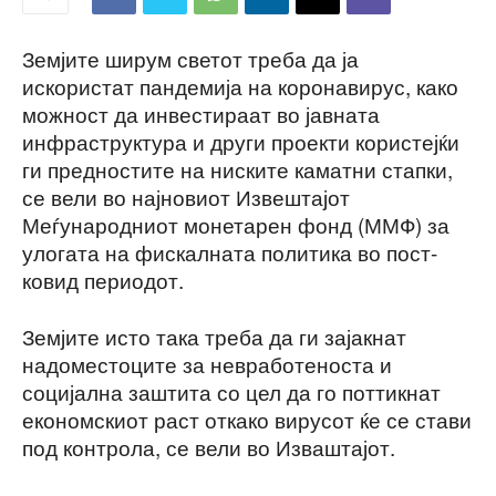
Земјите ширум светот треба да ја
искористат пандемија на коронавирус, како
можност да инвестираат во јавната
инфраструктура и други проекти користејќи
ги предностите на ниските каматни стапки,
се вели во најновиот Извештајот
Меѓународниот монетарен фонд (ММФ) за
улогата на фискалната политика во пост-
ковид периодот.
Земјите исто така треба да ги зајакнат
надоместоците за невработеноста и
социјална заштита со цел да го поттикнат
економскиот раст откако вирусот ќе се стави
под контрола, се вели во Изваштајот.