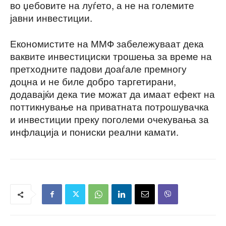
во џебовите на луѓето, а не на големите
јавни инвестиции.
Економистите на ММФ забележуваат дека
ваквите инвестициски трошења за време на
претходните падови доаѓале премногу
доцна и не биле добро таргетирани,
додавајќи дека тие можат да имаат ефект на
поттикнување на приватната потрошувачка
и инвестиции преку поголеми очекувања за
инфлација и пониски реални камати.