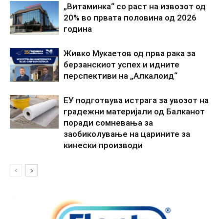
„Витаминка“ со раст на извозот од
20% во првата половина од 2026
година
Живко Мукаетов од прва рака за
берзанскиот успех и идните
перспективи на „Алкалоид“
ЕУ подготвува истрага за увозот на
градежни материјали од Балканот
поради сомневања за
заобиколување на царините за
кинески производи