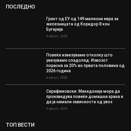
ПОСЛЕДНО
Грант од ЕУ од 149 милиони евра за
железницата од Коридор 8 кон
Бугарија
6 август, 2026
Повеќе извезуваме отколку што
увезуваме сладолед: Извозот
порасна за 20% во првата половина од
2026 година
6 август, 2026
Серафимовски: Македонија мора да
произведува повеќе домашна храна и
да ја намали зависноста од увоз
6 август, 2026
ТОП ВЕСТИ