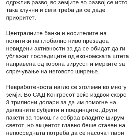
одржлив развој во земјите во развој се исто
така клучни и сега треба да се даде
приоритет.
Централните банки и носителите на
политики на глобално ниво презедоа
невидени активности за да се обидат да ги
ублажат последиците од економската штета
направена од корона вирусот и мерките за
спречување на неговото ширење.
Невработеноста нагло се зголеми во многу
земји. Во САД Конгресот веќе издвои скоро
3 трилиони долари за да им помогне на
деловните субјекти и поединците. Други
пакети за помош ги собраа владите ширум
светот, но акцентот главно беше ставен на
непосредната потреба да се насочат пари