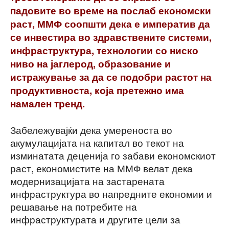
падовите во време на послаб економски
раст, ММФ соопшти дека е императив да
се инвестира во здравствените системи,
инфраструктура, технологии со ниско
ниво на јаглерод, образование и
истражување за да се подобри растот на
продуктивноста, која претежно има
намален тренд.
Забележувајќи дека умереноста во
акумулацијата на капитал во текот на
изминатата деценија го забави економскиот
раст, економистите на ММФ велат дека
модернизацијата на застарената
инфраструктура во напредните економии и
решавање на потребите на
инфраструктурата и другите цели за