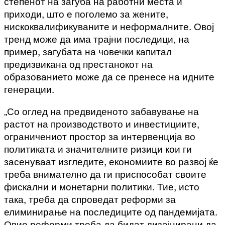
степенот на загуба на работни места и
приходи, што е поголемо за жените,
нискоквалификуваните и неформалните. Овој
тренд може да има трајни последици, на
пример, загубата на човечки капитал
предизвикана од престанокот на
образованието може да се пренесе на идните
генерации.
„Со оглед на предвиденото забавување на
растот на производството и инвестициите,
ограничениот простор за интервенција во
политиката и значителните ризици кои ги
засенуваат изгледите, економиите во развој ќе
треба внимателно да ги приспособат своите
фискални и монетарни политики. Тие, исто
така, треба да спроведат реформи за
елиминирање на последиците од пандемијата.
Овие реформи треба да бидат дизајнирани да