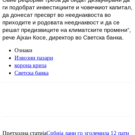
ги подобрат инвестициите и човечкиот капитал,
да донесат пресврт во нееднаквоста во
приходите и родовата нееднаквост и да се
решат предизвиците на климатските промени“,
рече Ајхан Косе, директор во Светска банка.
Ознаки
Извозни пазари
корона криза
Светска банка
Претходна статија
Србија лани го зголемила 12 пати