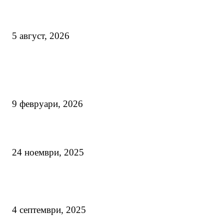
Извозот во јуни порасна за 19%: Кои производи и пазари го носат
македонскиот извоз во првата половина...
5 август, 2026
ТОП ВЕСТИ
Стануваме сè позависни од увоз на храна: Увезуваме двојно повеќе
отколку што извезуваме
9 февруари, 2026
Излезе новата ексклузивна едиција “ТОП 100 ИЗВОЗНИЦИ 2025”
24 ноември, 2025
Македонија е 12-ти најголем извозник на зелка во светот и најголем
регионот
4 септември, 2025
ПОПУЛАРНИ КАТЕГОРИИ