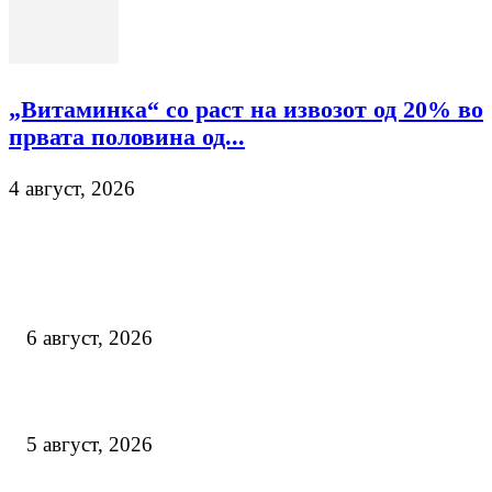
„Витаминка“ со раст на извозот од 20% во
првата половина од...
4 август, 2026
ПОСЛЕДНО
Серафимовски: Македонија мора да произведува повеќе домашна хр
да ја намали зависноста од увоз
6 август, 2026
ФАО: Светот се соочува со нови зголемувања на цените на храната
5 август, 2026