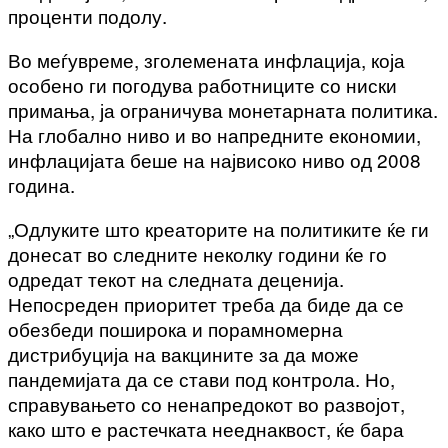
проценти подолу.
Во меѓувреме, зголемената инфлација, која
особено ги погодува работниците со ниски
примања, ја ограничува монетарната политика.
На глобално ниво и во напредните економии,
инфлацијата беше на највисоко ниво од 2008
година.
„Одлуките што креаторите на политиките ќе ги
донесат во следните неколку години ќе го
одредат текот на следната деценија.
Непосреден приоритет треба да биде да се
обезбеди поширока и порамномерна
дистрибуција на вакцините за да може
пандемијата да се стави под контрола. Но,
справувањето со ненапредокот во развојот,
како што е растечката нееднаквост, ќе бара