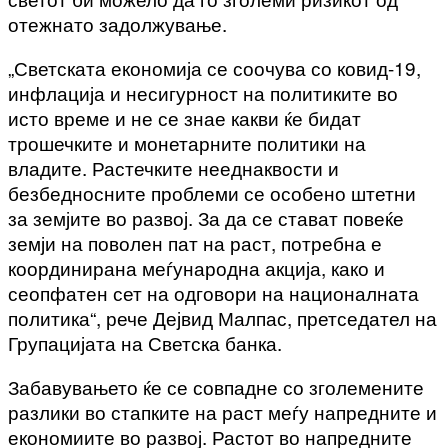
отежнато задолжување.
„Светската економија се соочува со ковид-19,
инфлација и несигурност на политиките во
исто време и не се знае какви ќе бидат
трошечките и монетарните политики на
владите. Растечките нееднаквости и
безбедносните проблеми се особено штетни
за земјите во развој. За да се стават повеќе
земји на поволен пат на раст, потребна е
координирана меѓународна акција, како и
сеопфатен сет на одговори на националната
политика“, рече Дејвид Малпас, претседател на
Групацијата на Светска банка.
Забавувањето ќе се совпадне со зголемените
разлики во стапките на раст меѓу напредните и
економиите во развој. Растот во напредните