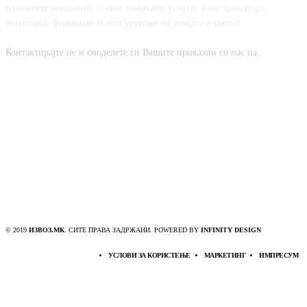
извозните компании, и сите поврзани услуги, како транспорт,
логистика, финансии и осигурување од земјата и светот.
Контактирајте не и споделете ги Вашите приказни со нас на:
contact@izvoz.mk
FOLLOW US
© 2019
ИЗВОЗ.МК
. СИТЕ ПРАВА ЗАДРЖАНИ. POWERED BY
INFINITY DESIGN
УСЛОВИ ЗА КОРИСТЕЊЕ
МАРКЕТИНГ
ИМПРЕСУМ