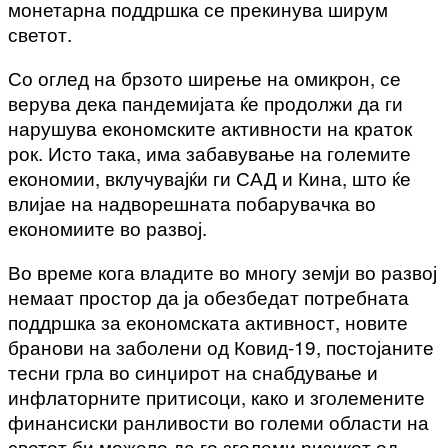
монетарна поддршка се прекинува ширум
светот.
Со оглед на брзото ширење на омикрон, се
верува дека пандемијата ќе продолжи да ги
нарушува економските активности на краток
рок. Исто така, има забавување на големите
економии, вклучувајќи ги САД и Кина, што ќе
влијае на надворешната побарувачка во
економиите во развој.
Во време кога владите во многу земји во развој
немаат простор да ја обезбедат потребната
поддршка за економската активност, новите
бранови на заболени од Ковид-19, постојаните
тесни грла во синџирот на снабдување и
инфлаторните притисоци, како и зголемените
финансиски ранливости во големи области на
светот би можело да го зголеми ризикот од