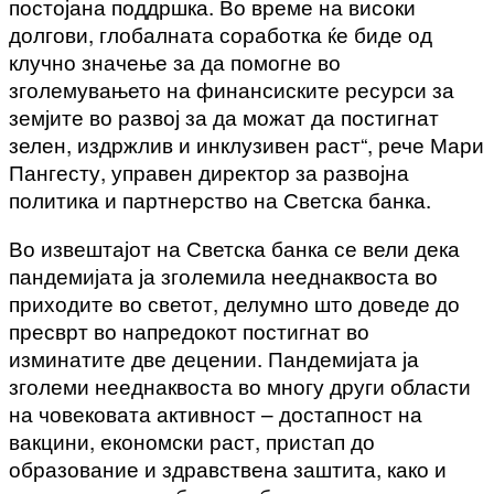
постојана поддршка. Во време на високи
долгови, глобалната соработка ќе биде од
клучно значење за да помогне во
зголемувањето на финансиските ресурси за
земјите во развој за да можат да постигнат
зелен, издржлив и инклузивен раст“, ​​рече Мари
Пангесту, управен директор за развојна
политика и партнерство на Светска банка.
Во извештајот на Светска банка се вели дека
пандемијата ја зголемила нееднаквоста во
приходите во светот, делумно што доведе до
пресврт во напредокот постигнат во
изминатите две децении. Пандемијата ја
зголеми нееднаквоста во многу други области
на човековата активност – достапност на
вакцини, економски раст, пристап до
образование и здравствена заштита, како и