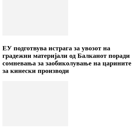
ЕУ подготвува истрага за увозот на
градежни материјали од Балканот поради
сомневања за заобиколување на царините
за кинески производи