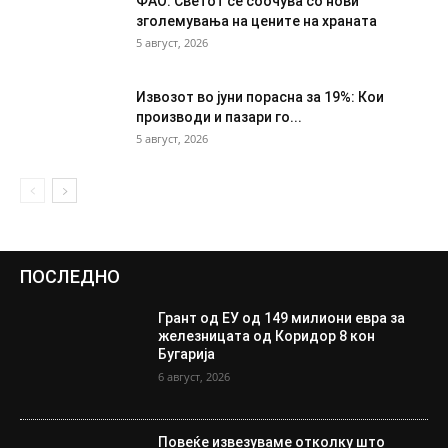
ФАО: Светот се соочува со нови
зголемувања на цените на храната
5 август, 2026
Извозот во јуни порасна за 19%: Кои
производи и пазари го...
5 август, 2026
ПОСЛЕДНО
Грант од ЕУ од 149 милиони евра за
железницата од Коридор 8 кон
Бугарија
6 август, 2026
Повеќе извезуваме отколку што