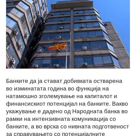
Банките да ја стават добивката остварена
во изминатата година во функција на
натамошно зголемување на капиталот и
финансискиот потенцијал на банките. Вакво
укажување е дадено од Народната банка во
рамки на интензивната комуникација со
банките, а во врска со нивната подготвеност
за справувањето со потенцијалните