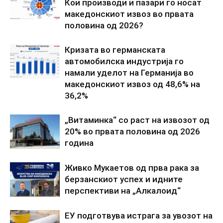
Кои производи и пазари го носат
македонскиот извоз во првата
половина од 2026?
Кризата во германската
автомобилска индустрија го
намали уделот на Германија во
македонскиот извоз од 48,6% на
36,2%
„Витаминка“ со раст на извозот од
20% во првата половина од 2026
година
Живко Мукаетов од прва рака за
берзанскиот успех и идните
перспективи на „Алкалоид“
ЕУ подготвува истрага за увозот на