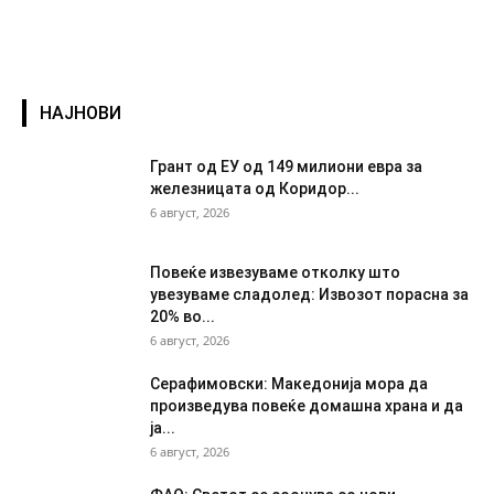
НАЈНОВИ
Грант од ЕУ од 149 милиони евра за
железницата од Коридор...
6 август, 2026
Повеќе извезуваме отколку што
увезуваме сладолед: Извозот порасна за
20% во...
6 август, 2026
Серафимовски: Македонија мора да
произведува повеќе домашна храна и да
ја...
6 август, 2026