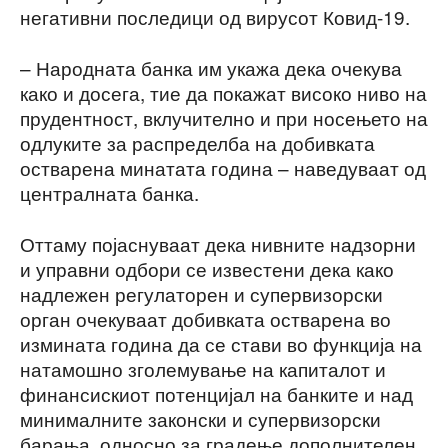
негативни последици од вирусот Ковид-19.
– Народната банка им укажа дека очекува
како и досега, тие да покажат високо ниво на
прудентност, вклучително и при носењето на
одлуките за распределба на добивката
остварена минатата година – наведуваат од
централната банка.
Оттаму појаснуваат дека нивните надзорни
и управни одбори се известени дека како
надлежен регулаторен и супервизорски
орган очекуваат добивката остварена во
измината година да се стави во функција на
натамошно зголемување на капиталот и
финансискиот потенцијал на банките и над
минималните законски и супервизорски
барања, односно за градење дополнителен