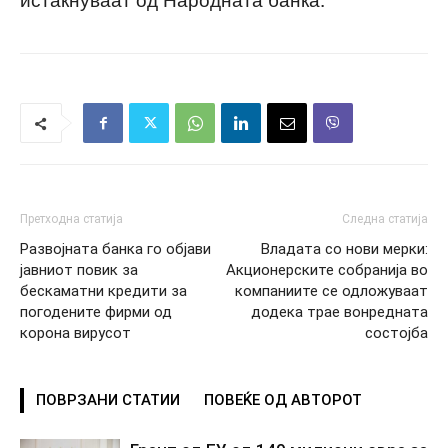
Претходна статија
Следна статија
Развојната банка го објави
Владата со нови мерки:
јавниот повик за
Акционерските собранија во
бескаматни кредити за
компаниите се одложуваат
погодените фирми од
додека трае вонредната
корона вирусот
состојба
ПОВРЗАНИ СТАТИИ
ПОВЕЌЕ ОД АВТОРОТ