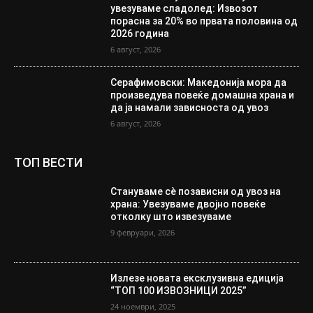
увезуваме сладолед: Извозот
порасна за 20% во првата половина од
2026 година
6 август, 2026
Серафимовски: Македонија мора да
произведува повеќе домашна храна и
да ја намали зависноста од увоз
6 август, 2026
ТОП ВЕСТИ
Стануваме сè позависни од увоз на
храна: Увезуваме двојно повеќе
отколку што извезуваме
9 февруари, 2026
Излезе новата ексклузивна едиција
“ТОП 100 ИЗВОЗНИЦИ 2025”
24 ноември, 2025