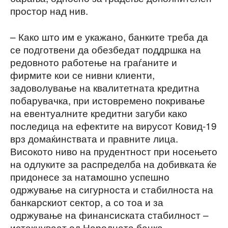
простор над нив.
– Како што им е укажано, банките треба да
се подготвени да обезбедат поддршка на
редовното работење на граѓаните и
фирмите кои се нивни клиенти,
задоволување на квалитетната кредитна
побарувачка, при истовремено покривање
на евентуалните кредитни загуби како
последица на ефектите на вирусот Ковид-19
врз домаќинствата и правните лица.
Високото ниво на прудентност при носењето
на одлуките за распределба на добивката ќе
придонесе за натамошно успешно
одржување на сигурноста и стабилноста на
банкарскиот сектор, а со тоа и за
одржување на финансиската стабилност –
истакнуваат од Народната банка.