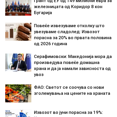
Грант од ЕУ од 149 милиони евра за
железницата од Коридор 8 кон
Бугарија
Повеќе извезуваме отколку што
увезуваме сладолед: Извозот
порасна за 20% во првата половина
од 2026 година
Серафимовски: Македонија мора да
произведува повеќе домашна
храна и да ја намали зависноста од
увоз
ФАО: Светот се соочува со нови
зголемувања на цените на храната
Извозот во јуни порасна за 19%: