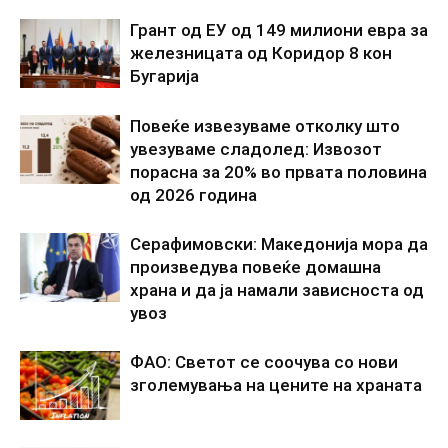
Грант од ЕУ од 149 милиони евра за
железницата од Коридор 8 кон
Бугарија
Повеќе извезуваме отколку што
увезуваме сладолед: Извозот
порасна за 20% во првата половина
од 2026 година
Серафимовски: Македонија мора да
произведува повеќе домашна
храна и да ја намали зависноста од
увоз
ФАО: Светот се соочува со нови
зголемувања на цените на храната