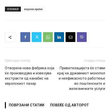
ОЗНАКИ
корона криза
Претходна статија
Следна статија
Отворена нова фабрика која
Приватизацијата ќе стави
ќе произведува и извезува
крај на државниот монопол
екстракти од канабис на
и неефикасното работење
европскиот пазар
во поштенските и
железничките услуги
ПОВРЗАНИ СТАТИИ
ПОВЕЌЕ ОД АВТОРОТ