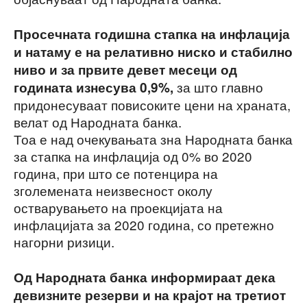
Просечната годишна стапка на инфлација
и натаму е на релативно ниско и стабилно
ниво и за првите девет месеци од
за што главно
годината изнесува 0,9%,
придонесуваат повисоките цени на храната,
велат од Народната банка.
Тоа е над очекувањата зна Народната банка
за стапка на инфлација од 0% во 2020
година, при што се потенцира на
зголемената неизвесност околу
остварувањето на проекцијата на
инфлацијата за 2020 година, со претежно
нагорни ризици.
Од Народната банка информираат дека
девизните резерви и на крајот на третиот