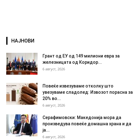
НАЈНОВИ
Грант од ЕУ од 149 милиони евра за
железницата од Коридор...
6 август, 2026
Повеќе извезуваме отколку што
увезуваме сладолед: Извозот порасна за
20% во...
6 август, 2026
Серафимовски: Македонија мора да
произведува повеќе домашна храна и да
ја...
6 август, 2026