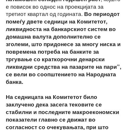
е повисок во однос на проекцијата за
третиот квартал од годината.
Во периодот
помеѓу двете седници на Комитетот,
ликвидноста на банкарскиот систем во
домашна валута дополнително се
зголеми, што придонесе за многу ниска и
повремена потреба на банките за
тргување со краткорочни денарски
ликвидни средства на пазарите на пари”,
се вели во соопштението на Народната
банка.
На седницата на Комитетот било
заклучено дека засега тековите се
стабилни и последните макроекономски
показатели главно се движат во
согласност со очекувањата, при што