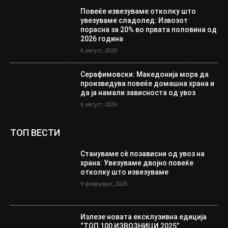
Повеќе извезуваме отколку што
увезуваме сладолед: Извозот
порасна за 20% во првата половина од
2026 година
6 август, 2026
Серафимовски: Македонија мора да
произведува повеќе домашна храна и
да ја намали зависноста од увоз
6 август, 2026
ТОП ВЕСТИ
Стануваме сè позависни од увоз на
храна: Увезуваме двојно повеќе
отколку што извезуваме
9 февруари, 2026
Излезе новата ексклузивна едиција
“ТОП 100 ИЗВОЗНИЦИ 2025”