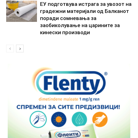
ЕУ подготвува истрага за увозот на
градежни материјали од Балканот
поради сомневања за
заобиколување на царините за
кинески производи