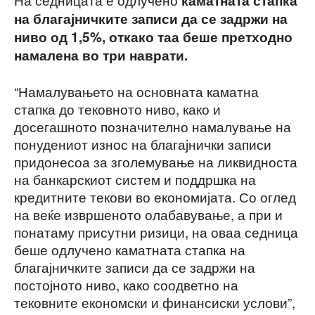
каматната стапка
на благајничките записи да се задржи на
ниво од 1,5%, откако таа беше претходно
намалена во три наврати.
“Намалувањето на основната каматна
стапка до тековното ниво, како и
досегашното позначително намалување на
понудениот износ на благајнички записи
придонесоа за зголемување на ликвидноста
на банкарскиот систем и поддршка на
кредитните текови во економијата. Со оглед
на веќе извршеното олабавување, а при и
понатаму присутни ризици, на оваа седница
беше одлучено каматната стапка на
благајничките записи да се задржи на
постојното ниво, како соодветно на
тековните економски и финансиски услови”,