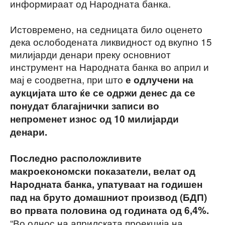
информираат од Народната банка.
Истовремено, на седницата било оценето
дека ослободената ликвидност од вкупно 15
милијарди денари преку основниот
инструмент на Народната банка во април и
мај е соодветна, при што
е одлучени на
аукцијата што ќе се одржи денес да се
понудат благајнички записи во
непроменет износ од 10 милијарди
денари.
Последно расположливите
макроекономски показатели, велат од
Народната банка, упатуваат на годишен
пад на бруто домашниот производ (БДП)
во првата половина од годината од 6,4%.
“Во однос на априлската проекција на