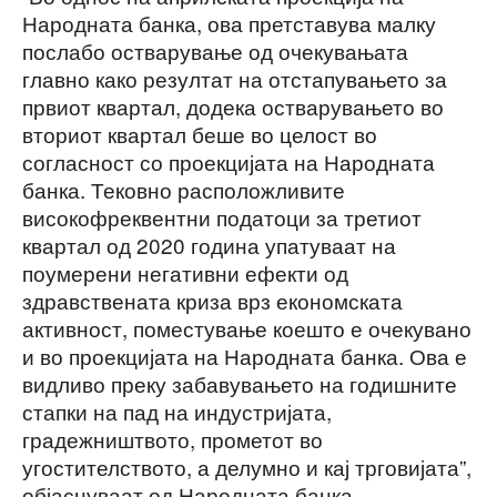
Народната банка, ова претставува малку
послабо остварување од очекувањата
главно како резултат на отстапувањето за
првиот квартал, додека остварувањето во
вториот квартал беше во целост во
согласност со проекцијата на Народната
банка. Тековно расположливите
високофреквентни податоци за третиот
квартал од 2020 година упатуваат на
поумерени негативни ефекти од
здравствената криза врз економската
активност, поместување коешто е очекувано
и во проекцијата на Народната банка. Ова е
видливо преку забавувањето на годишните
стапки на пад на индустријата,
градежништвото, прометот во
угостителството, а делумно и кај трговијата”,
објаснуваат од Народната банка.