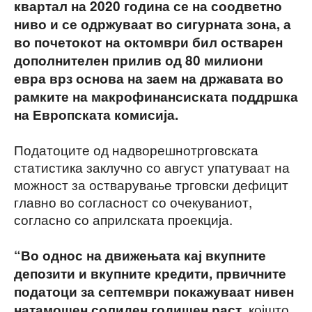
квартал на 2020 година се на соодветно
ниво и се одржуваат во сигурната зона, а
во почетокот на октомври бил остварен
дополнителен прилив од 80 милиони
евра врз основа на заем на државата во
рамките на макрофинансиската поддршка
на Европската комисија.
Податоците од надворешнотрговската
статистика заклучно со август упатуваат на
можност за остварување трговски дефицит
главно во согласност со очекуваниот,
согласно со априлската проекција.
“Во однос на движењата кај вкупните
депозити и вкупните кредити, првичните
податоци за септември покажуваат нивен
, којшто
натамошен солиден годишен раст